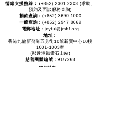
情緒支援熱線：​​
(+852)
2301 2303
(求助、
預約及面談服務查詢)
捐款查詢：
(+852)
3690 1000
一般查詢：
(+852)
2947 8669
電郵地址：
joyful@jmhf.org
地址：
香港九龍新蒲崗五芳街10號新寶中心10樓
1001-1003室
(鄰近港鐵鑽石山站)
慈善團體編號：
91/7268
夥伴計劃：
2012-2020
2016-2019