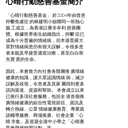
心晴行動慈善基金簡介
「心晴行動慈善基金」 於2004年由曾患
抑鬱焦慮症 的林建明小姐聯同一班熱心
義 工成立，為香港註冊非牟利 慈善團
體。根據世界衛生組織指出，抑鬱 症已
成為十分普遍的情緒病，但本港普羅大
眾對情緒病患仍有很大誤解，令很多患
者未能及早接受適當治療，甚至白白喪
失寶 貴的生命。
因此，本會致力向社會各階層推 廣情緒
健康的知識，讓大眾認識情緒 病，減少
誤解及歧視，令患者及其家 屬得到更多
諮詢渠道、資源和幫助。 本會成立以來
已推行多項社會服務，包括全 港首個推
廣情緒健康的綜合性電視節目、資訊及
轉介熱線、公眾 情緒健康教育、專業面
談輔導服務、商場推廣、社會企業「心
晴 市集」及巡迴全港中小學之「心晴賽
馬會飛越校園計劃」等。