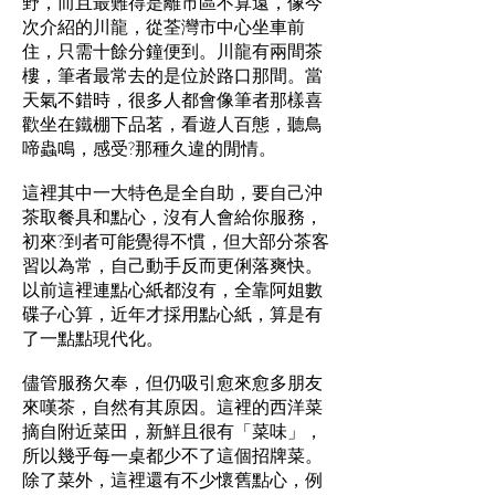
野，而且最難得是離市區不算遠，像今
次介紹的川龍，從荃灣市中心坐車前
住，只需十餘分鐘便到。川龍有兩間茶
樓，筆者最常去的是位於路口那間。當
天氣不錯時，很多人都會像筆者那樣喜
歡坐在鐵棚下品茗，看遊人百態，聽鳥
啼蟲鳴，感受?那種久違的閒情。
這裡其中一大特色是全自助，要自己沖
茶取餐具和點心，沒有人會給你服務，
初來?到者可能覺得不慣，但大部分茶客
習以為常，自己動手反而更俐落爽快。
以前這裡連點心紙都沒有，全靠阿姐數
碟子心算，近年才採用點心紙，算是有
了一點點現代化。
儘管服務欠奉，但仍吸引愈來愈多朋友
來嘆茶，自然有其原因。這裡的西洋菜
摘自附近菜田，新鮮且很有「菜味」，
所以幾乎每一桌都少不了這個招牌菜。
除了菜外，這裡還有不少懷舊點心，例