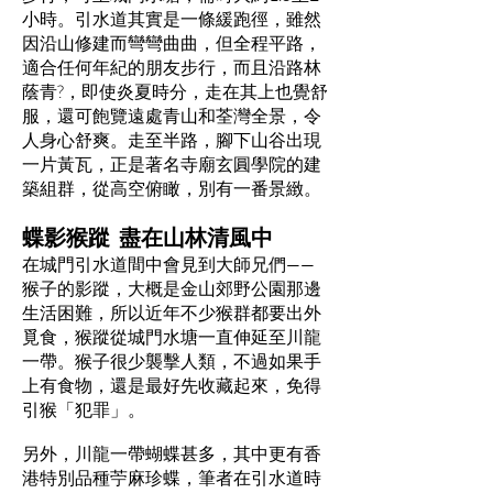
小時。引水道其實是一條緩跑徑，雖然
因沿山修建而彎彎曲曲，但全程平路，
適合任何年紀的朋友步行，而且沿路林
蔭青?，即使炎夏時分，走在其上也覺舒
服，還可飽覽遠處青山和荃灣全景，令
人身心舒爽。走至半路，腳下山谷出現
一片黃瓦，正是著名寺廟玄圓學院的建
築組群，從高空俯瞰，別有一番景緻。
蝶影猴蹤 盡在山林清風中
在城門引水道間中會見到大師兄們——
猴子的影蹤，大概是金山郊野公園那邊
生活困難，所以近年不少猴群都要出外
覓食，猴蹤從城門水塘一直伸延至川龍
一帶。猴子很少襲擊人類，不過如果手
上有食物，還是最好先收藏起來，免得
引猴「犯罪」。
另外，川龍一帶蝴蝶甚多，其中更有香
港特別品種苧麻珍蝶，筆者在引水道時