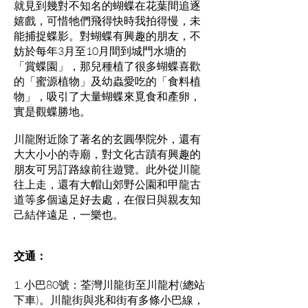
就見到幾對不知名的蝴蝶在花葉間追逐
嬉戲，可惜牠們飛得快時我拍得慢，未
能捕捉蝶影。對蝴蝶有興趣的朋友，不
妨於每年3月至10月間到城門水塘的
「賞蝶園」，那兒種植了很多蝴蝶喜歡
的「蜜源植物」及幼蟲愛吃的「食料植
物」，吸引了大量蝴蝶來覓食和產卵，
實是觀蝶勝地。
川龍附近除了著名的玄圓學院外，還有
大大小小的寺廟，對文化古蹟有興趣的
朋友可另訂路線前往遊覽。此外從川龍
往上走，還有大帽山郊野公園和甲龍古
道等多個遠足好去處，在假日與親友知
己結伴遠足，一樂也。
交通：
1. 小巴80號：荃灣川龍街至川龍村(總站
下車)。川龍街與兆和街有多條小巴線，