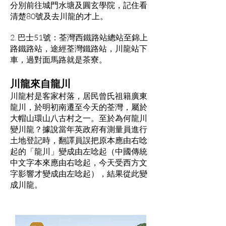
分別前往城門水塘及圓玄學院，記住看
清楚80號及去川龍的才上。
2. 巴士51號：荃灣西鐵路站總站至錦上
路鐵路站，途經荃灣鐵路站，川龍站下
車，過對面馬路就是茶寮。
川龍來自龍川
川龍村是客家村落，居民曾氏祖籍廣東
龍川，於明初南遷至今天的荃灣，屬於
大帽山環山八古村之一。至於為何龍川
變川龍？據說當年英政府有測量員進行
土地登記時，翻譯員誤把原本應由右唸
起的「龍川」變成由左唸起（中國傳統
中文字本來應由右唸起，今天受西方文
字影響才變成由左唸起），結果從此變
成川龍。