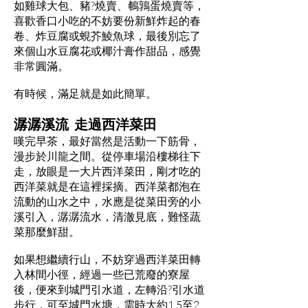
如雞球大包、豬?燒賣、鵪鶉蛋燒賣等，
喜歡香口小吃的不妨要份新鮮炸起的春
卷、炸豆腐或蜆芥鯪魚球，最後別忘了
來個山水豆腐花或椰汁膏作甜品，感覺
非常圓滿。
有時候，滿足就是如此簡單。
潺潺溪流 走過西洋菜田
嘆完早茶，最好當然是活動一下筋骨，
漫步於川龍之間。從停車場沿樓梯往下
走，放眼是一大片西洋菜田，剛才吃的
西洋菜就是在這裡採摘。西洋菜都泡在
流動的山水之中，水應是從菜田旁的小
溪引入，潺潺流水，清澈見底，難怪蔬
菜那麼鮮甜。
如果想繼續行山，不妨穿過西洋菜田轉
入林間小徑，經過一些已荒廢的寮屋
後，便來到城門引水道，左轉沿?引水道
步行，可至城門水塘，需時大約1.5至2