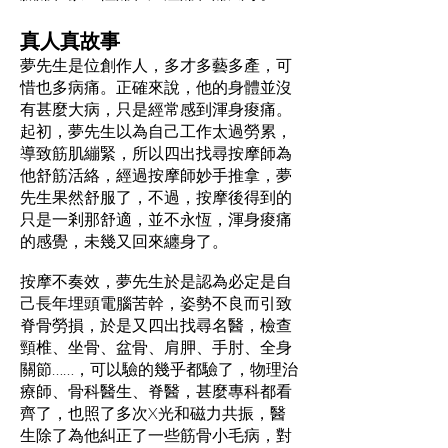
真人真故事
夢先生是位創作人，多才多藝多產，可
惜也多病痛。正確來說，他的身體並沒
有甚麼大病，只是經常感到渾身痠痛。
起初，夢先生以為自己工作太過勞累，
導致筋肌繃緊，所以四出找尋按摩師為
他舒筋活絡，經過按摩師妙手推拿，夢
先生果然舒服了，不過，按摩後得到的
只是一剎那舒適，並不永恆，渾身痠痛
的感覺，未幾又回來纏身了。
按摩不奏效，夢先生於是認為必定是自
己長年埋頭電腦苦幹，姿勢不良而引致
脊骨勞損，於是又四出找尋名醫，檢查
頸椎、坐骨、盆骨、肩胛、手肘、全身
關節……，可以驗的幾乎都驗了，物理治
療師、骨科醫生、脊醫，甚麼專科都看
齊了，也照了多次X光和磁力共振，醫
生除了為他糾正了一些筋骨小毛病，對