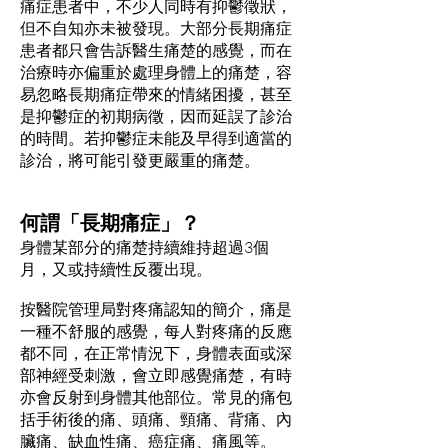
痛症患者中，不少人同時有抑鬱徵狀，
但不自知亦未被發現。大部分長期痛症
患者都只會告訴醫生痛楚的感覺，而在
治療時亦偏重於處理身體上的痛楚，容
易忽略長期痛症帶來的情緒困擾，甚至
是抑鬱症的初期病徵，因而延誤了診治
的時間。若抑鬱症未能及早得到適當的
診治，將可能引發更嚴重的痛楚。
何謂「長期痛症」？
身體某部分的痛楚持續維持超過3個
月，又或持續性反覆出現。
按醫院管理局對疼痛認知的簡介，痛是
一種不舒服的感覺，每人對疼痛的反應
都不同，在正常情況下，身體表面或深
部神經受刺激，會立即感覺痛楚，有時
亦會反射到身體其他部位。常見的痛包
括手術後的痛、頭痛、頸痛、背痛、內
臟痛、缺血性痛、癌症痛、痛風等。