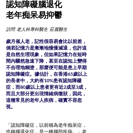
認知障礙腦退化
老年痴呆易抑鬱
訪問 老人科專科醫生 莊麗醫生
歲月催人老，記性很容易會比以前差，
倘若記憶力是漸漸地慢慢減退，也許這
是自然生理現象，但如果記憶力在短時
間內驟然急速下降，甚至在認知上變得
不合理地糊塗，那麼便可能是患上早期
認知障礙症。據估計，在香港65歲以上
的長者中，大約有10%患有認知障礙
症，而80歲以上患者更有近2成至3成，
而且大部分更出現情緒病徵狀，因此，
這種常見的老年人疾病，確實不容忽
視。
「認知障礙症，以前稱為老年痴呆症，
也稱腦退化症，是一種腦部疾病。」老