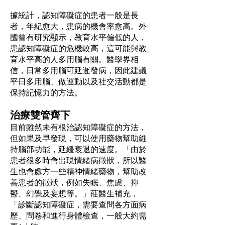
據統計，認知障礙症的患者一般是長
者，年紀愈大，患病的機會率愈高。外
國曾有研究顯示，教育水平偏低的人，
患認知障礙症的危機較高，這可能與教
育水平高的人多用腦有關。醫學界相
信，日常多用腦可延遲發病，因此建議
平日多用腦、做運動以及社交活動都是
保持記憶力的方法。
治療雙管齊下
目前雖然未有根治認知障礙症的方法，
但如果及早發現，可以使用藥物幫助維
持腦部功能，延緩衰退的速度。「由於
患者很多時會出現情緒病徵狀，所以醫
生也會處方一些精神情緒藥物，幫助改
善患者的徵狀，例如失眠、焦慮、抑
鬱、幻覺及妄想等。」莊醫生補充，
「診斷認知障礙症，需要查問各方面病
歷、問卷和進行身體檢查，一般大約需