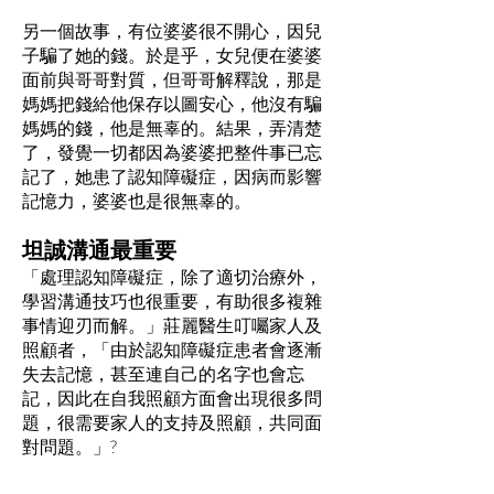
另一個故事，有位婆婆很不開心，因兒
子騙了她的錢。於是乎，女兒便在婆婆
面前與哥哥對質，但哥哥解釋說，那是
媽媽把錢給他保存以圖安心，他沒有騙
媽媽的錢，他是無辜的。結果，弄清楚
了，發覺一切都因為婆婆把整件事已忘
記了，她患了認知障礙症，因病而影響
記憶力，婆婆也是很無辜的。
坦誠溝通最重要
「處理認知障礙症，除了適切治療外，
學習溝通技巧也很重要，有助很多複雜
事情迎刃而解。」莊麗醫生叮囑家人及
照顧者，「由於認知障礙症患者會逐漸
失去記憶，甚至連自己的名字也會忘
記，因此在自我照顧方面會出現很多問
題，很需要家人的支持及照顧，共同面
對問題。」?