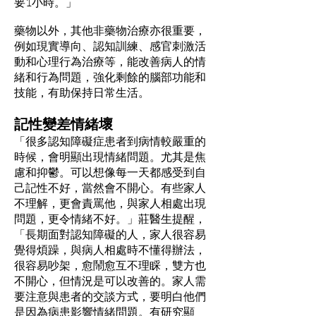
要1小時。」
藥物以外，其他非藥物治療亦很重要，
例如現實導向、認知訓練、感官刺激活
動和心理行為治療等，能改善病人的情
緒和行為問題，強化剩餘的腦部功能和
技能，有助保持日常生活。
記性變差情緒壞
「很多認知障礙症患者到病情較嚴重的
時候，會明顯出現情緒問題。尤其是焦
慮和抑鬱。可以想像每一天都感受到自
己記性不好，當然會不開心。有些家人
不理解，更會責罵他，與家人相處出現
問題，更令情緒不好。」莊醫生提醒，
「長期面對認知障礙的人，家人很容易
覺得煩躁，與病人相處時不懂得辦法，
很容易吵架，愈鬧愈互不理睬，雙方也
不開心，但情況是可以改善的。家人需
要注意與患者的交談方式，要明白他們
是因為病患影響情緒問題。有研究顯