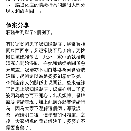
示，腦退化症的情緒行為問題很大部分
與人相處有關。」
個案分享
莊醫生列舉了2個例子。
有位婆婆初患了認知障礙症，經常買相
同東西回家，又經常說不見了錢，更懷
疑是被媳婦偷去。此外，家中的執拾與
清潔亦開始混亂，令她和媳婦的關係愈
來愈差。媳婦亦不明白婆婆為何會變成
這樣，起初還以為是婆婆刻意針對她，
令到全家人的關係出現問題。後來確診
了是患上認知障礙症，媳婦亦明白了婆
婆因為病患而不開心，出現煩躁、發脾
氣等情緒表現，加上此病亦影響情緒行
為，因為大家不理解這個病，導致誤
會。媳婦明白後，便學習如何相處。之
後，大家相處的問題解決了，婆婆亦不
需要食藥了。