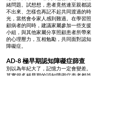
緒問題。試想想，患者竟然連至親都認
不出來、怎樣也再記不起共同渡過的時
光，當然會令家人感到難過。在學習照
顧病者的同時，建議家屬參加一些支援
小組，與其他家屬分享照顧患者所帶來
的心理壓力，互相勉勵，共同面對認知
障礙症。
AD-8 極早期認知障礙症篩查
別以為年紀大了，記憶力一定會變差。
其實很多極早期的認知障礙症患者都並
未能意識到徵狀已經初現。莊麗醫生介
紹以下常用的AD-8量表，以作極早期認
知障礙症篩查，準確度高達8成。
1. 出現判斷力上的困難。
2. 對喜愛的活動或嗜好的興趣降低。
3. 經常重覆相同的問題、故事和陳述。
4. 在學習用日常工具、設備和小器具上
出現困難。