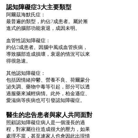
認知障礙症3大主要類型
阿爾茲海默氏症：
最普遍的類型，約佔7成患者。屬於漸
進式的腦部功能衰退，成因未明。
血管性認知障礙症：
約佔2成患者。因腦中風或血管疾病，
導致腦部造成損壞，衰退的情況可以來
得很急速。
其他認知障礙症：
包括因情緒抑鬱、營養不良、荷爾蒙分
泌失調、藥物中毒等引起，部分可以透
過服藥來減輕病情。此外，柏金遜症、
愛滋病等疾病也可引發認知障礙症。
醫生的忠告患者與家人共同面對
照顧認知障礙症病人是一個漫長的過
程，對家屬往往造成很大的壓力，如果
處理不當，甚至連家人也會因此出現情