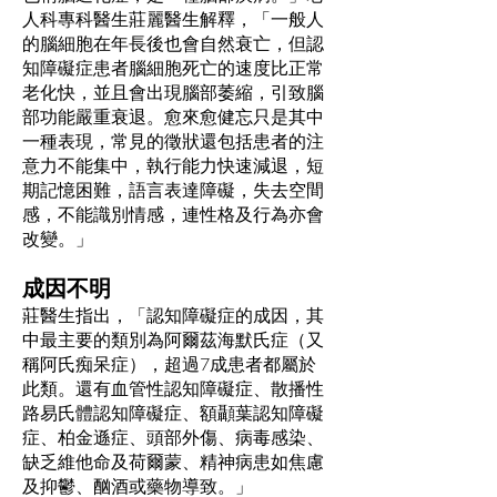
人科專科醫生莊麗醫生解釋，「一般人
的腦細胞在年長後也會自然衰亡，但認
知障礙症患者腦細胞死亡的速度比正常
老化快，並且會出現腦部萎縮，引致腦
部功能嚴重衰退。愈來愈健忘只是其中
一種表現，常見的徵狀還包括患者的注
意力不能集中，執行能力快速減退，短
期記憶困難，語言表達障礙，失去空間
感，不能識別情感，連性格及行為亦會
改變。」
成因不明
莊醫生指出，「認知障礙症的成因，其
中最主要的類別為阿爾茲海默氏症（又
稱阿氏痴呆症），超過7成患者都屬於
此類。還有血管性認知障礙症、散播性
路易氏體認知障礙症、額顳葉認知障礙
症、柏金遜症、頭部外傷、病毒感染、
缺乏維他命及荷爾蒙、精神病患如焦慮
及抑鬱、酗酒或藥物導致。」