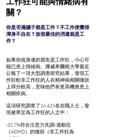
工作狂可能與情緒病有
關？
你是否滿腦子都是工作？不工作便覺得
渾身不自在？放假最佳的消遣就是工
作？
如果你或身邊的朋友是工作狂，小心可
能已患上情緒病。挪威卑爾根大學最近
公報了一項大型調查研究結果，發現工
作狂較非工作狂的人在精神病相關徵狀
上得分較高，意味他們有更高機會患上
相關疾病。
這項研究調查了16,426名在職人士，發
現被界定為工作狂的人之中：
‧32.7%符合注意力失調/過動症
（ADHD）的徵狀（非工作狂為