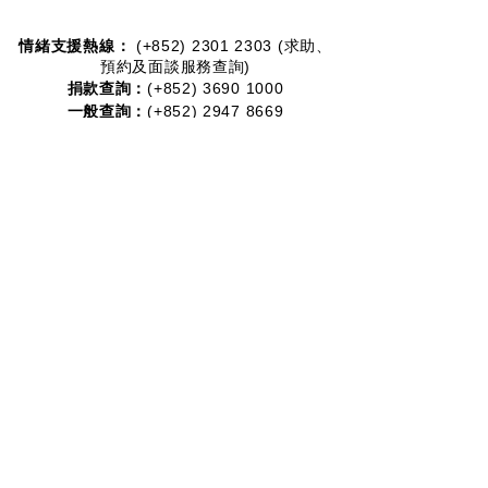
情緒支援熱線：​​
(+852)
2301 2303
(求助、
預約及面談服務查詢)
捐款查詢：
(+852)
3690 1000
一般查詢：
(+852)
2947 8669
電郵地址：
joyful@jmhf.org
地址：
香港九龍新蒲崗五芳街10號新寶中心10樓
1001-1003室
(鄰近港鐵鑽石山站)
慈善團體編號：
91/7268
夥伴計劃：
2012-2020
2016-2019