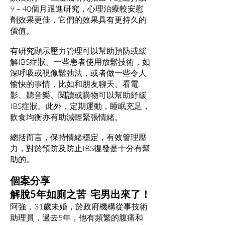
9 – 40個月跟進研究，心理治療較安慰
劑效果更佳，它們的效果具有更持久的
價值。
有研究顯示壓力管理可以幫助預防或緩
解IBS症狀。一些患者使用放鬆技術，如
深呼吸或視像鬆弛法，或者做一些令人
愉快的事情，比如和朋友聊天、看電
影、聽音樂、閱讀或購物可以幫助紓緩
IBS症狀。此外，定期運動，睡眠充足，
飲食均衡亦有助減輕緊張情緒。
總括而言，保持情緒穩定，有效管理壓
力，對於預防及防止IBS復發是十分有幫
助的。
個案分享
解脫5年如廁之苦 宅男出來了！
阿強，31歲未婚，於政府機構從事技術
助理員，過去5年，他有頻繁的腹痛和