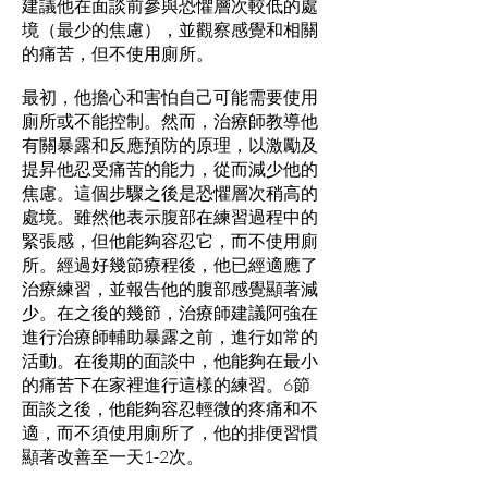
建議他在面談前參與恐懼層次較低的處
境（最少的焦慮），並觀察感覺和相關
的痛苦，但不使用廁所。
最初，他擔心和害怕自己可能需要使用
廁所或不能控制。然而，治療師教導他
有關暴露和反應預防的原理，以激勵及
提昇他忍受痛苦的能力，從而減少他的
焦慮。這個步驟之後是恐懼層次稍高的
處境。雖然他表示腹部在練習過程中的
緊張感，但他能夠容忍它，而不使用廁
所。經過好幾節療程後，他已經適應了
治療練習，並報告他的腹部感覺顯著減
少。在之後的幾節，治療師建議阿強在
進行治療師輔助暴露之前，進行如常的
活動。在後期的面談中，他能夠在最小
的痛苦下在家裡進行這樣的練習。6節
面談之後，他能夠容忍輕微的疼痛和不
適，而不須使用廁所了，他的排便習慣
顯著改善至一天1-2次。