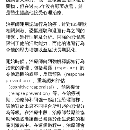
藥物，但在過去5年沒有顯著改善，於
是醫生提議他接受心理治療。
治療師運用認知行為治療，針對IBS症狀
相關刺激、恐懼經驗和迴避行為之間的
聯繫，進行理解及分析。阿強的恐懼感
限制了他的活動能力，而他的逃避行為
令他的壓力增加以至症狀長期惡化。
開始時候，治療師向阿強解釋認知行為
治療的原理，包括暴露（exposure）於
令他恐懼的處境，反應預防（response
prevention）、重新認知評估
（cognitive reappraisal）、預防復發
（relapse prevention）等。在治療初
期，治療師和阿強一起訂定恐懼階梯，
讓他對於出席不同場合所引起的恐懼分
為等級。在治療中段，治療師鼓勵並協
助阿強逐漸讓自己暴露於產生恐懼的相
關刺激當中。在這個過程中，治療師會