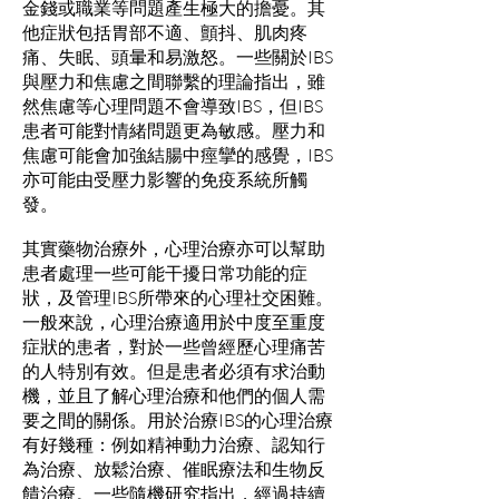
金錢或職業等問題產生極大的擔憂。其
他症狀包括胃部不適、顫抖、肌肉疼
痛、失眠、頭暈和易激怒。一些關於IBS
與壓力和焦慮之間聯繫的理論指出，雖
然焦慮等心理問題不會導致IBS，但IBS
患者可能對情緒問題更為敏感。壓力和
焦慮可能會加強結腸中痙攣的感覺，IBS
亦可能由受壓力影響的免疫系統所觸
發。
其實藥物治療外，心理治療亦可以幫助
患者處理一些可能干擾日常功能的症
狀，及管理IBS所帶來的心理社交困難。
一般來說，心理治療適用於中度至重度
症狀的患者，對於一些曾經歷心理痛苦
的人特別有效。但是患者必須有求治動
機，並且了解心理治療和他們的個人需
要之間的關係。用於治療IBS的心理治療
有好幾種：例如精神動力治療、認知行
為治療、放鬆治療、催眠療法和生物反
饋治療。一些隨機研究指出，經過持續