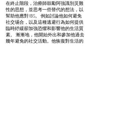
在終止階段，治療師鼓勵阿強識別災難
性的思想，並思考一些替代的想法，以
幫助他應對IBS。 例如討論他如何避免
社交埸合，以及這種逃避行為如何提供
臨時紓緩卻加強恐懼和影響他的生活質
素。 漸漸地，他開始外出和參加他過去
幾年避免的社交活動。他恢復對生活的
滿意感，亦開始結識女朋友及嘗試接受
具挑戰性的工作。
如你正受IBS之苦，希望通過心理輔導去
紓緩問題，歡迎致電本會熱線查詢：
2301 2303