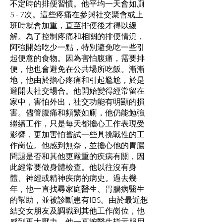
不定時的排便習慣。他平均一天會如廁
5 - 7次。這些疼痛在參與社交聚會或上
班時就會加重，直至排便後才得以緩
解。為了控制疼痛和相關的排便情況，
阿強開始吃少一點，特別避免吃一些引
起便意的食物。因為害怕腹痛，需要排
便，他也會避免在公共場所吃飯。漸漸
地，他由於擔心疼痛和引起尷尬，於是
避開去社交場合。他開始變得經常留在
家中，害怕外出，社交功能有明顯的損
害。儘管腹痛和頻繁如廁，他仍能勉強
繼續工作，只是每天都擔心工作表現受
影響，更加害怕嘗試一些具挑戰性的工
作崗位。他感到無奈，並擔心他的胃腸
問題是否和其他更嚴重的疾病有關，因
此經常要做身體檢查。他以往沒有身
體、神經或精神疾病的病史。過去幾
年，他一直找尋家庭醫生、胃腸病醫生
的幫助，並被診斷患有IBS。由於最近想
結交女朋友及調職到其他工作崗位，他
感到更大壓力。他一直按醫生指示服用