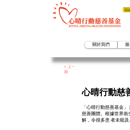
捐
關於我們
服
< 上一
期
心晴行動慈
「心晴行動慈善基金」 
慈善團體。根據世界衛
解，令很多患 者未能