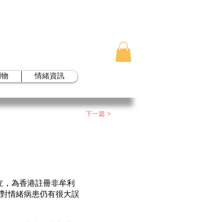
刊物
情緒資訊
下一篇 >
成立，為香港註冊非牟利
眾對情緒病患仍有很大誤