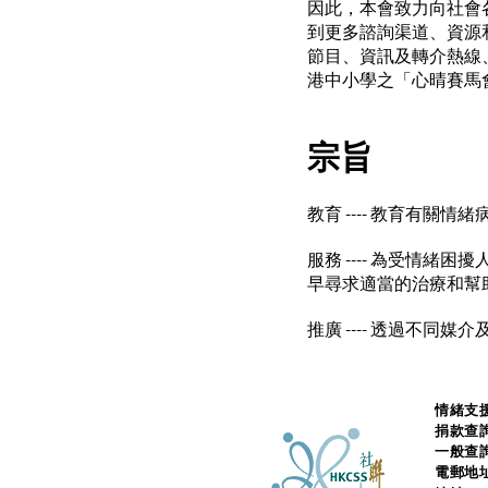
因此，本會致力向社會
到更多諮詢渠道、資源
節目、資訊及轉介熱線
港中小學之「心晴賽馬
宗旨
教育 ---- 教育有
服務 ---- 為受情
早尋求適當的治療和幫
​推廣 ---- 透過不
情緒支援
捐款查
一般查
電郵地