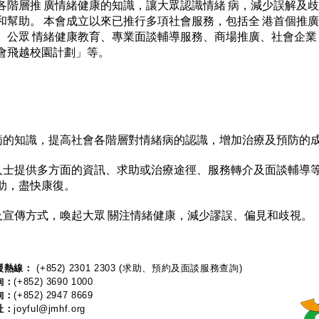
各階層推 廣情緒健康的知識，讓大眾認識情緒 病，減少誤解及歧
和幫助。 本會成立以來已推行多項社會服務，包括全 港首個推
、公眾 情緒健康教育、專業面談輔導服務、商場推廣、社會企業
會飛越校園計劃」等。
關情緒病的知識，提高社會各階層對情緒病的認識，增加治療及預防的
緒困擾人士提供多方面的資訊、求助或治療途徑、服務轉介及面談輔
助，盡快康復。
同媒介及宣傳方式，喚起大眾 關注情緒健康，減少謬誤、偏見和歧視。
熱線：​​
(+852) 2301 2303
(求助、預約及面談服務查詢)
詢：
(+852) 3690 1000
詢：
(+852) 2947 8669
址：
joyful@jmhf.org