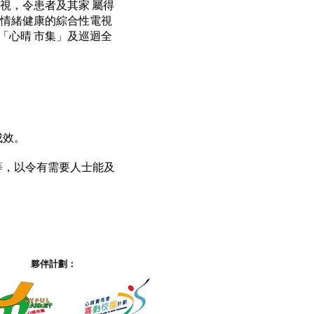
視，令患者及其家 屬得
廣情緒健康的綜合性電視
「心晴 市集」及巡迴全
成效。
導等，以令有需要人士能及
夥伴計劃：