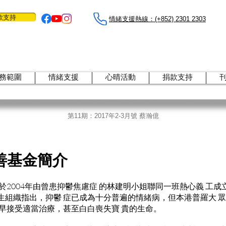
款支持
情緒支援熱線：​​(+852) 2301 2303
務範圍
情緒支援
心晴活動
捐款支持
第11期：
2017年2-3月號 蔡瀚億
善基金簡介
於2004年由曾患抑鬱焦慮症 的林建明小姐聯同一班熱心義 工
生組織指出，抑鬱 症已成為十分普遍的情緒病，但本港普羅大 
及早接受適當治療，甚至白白喪失寶 貴的生命。