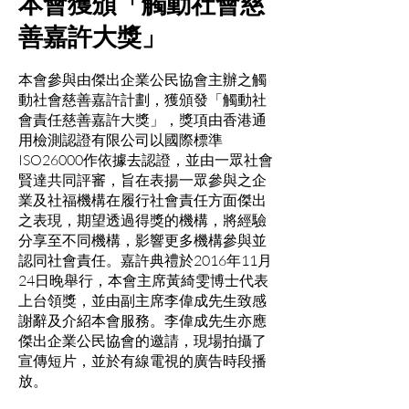
本會獲頒「觸動社會慈
善嘉許大獎」
本會參與由傑出企業公民協會主辦之觸
動社會慈善嘉許計劃，獲頒發「觸動社
會責任慈善嘉許大獎」，獎項由香港通
用檢測認證有限公司以國際標準
ISO26000作依據去認證，並由一眾社會
賢達共同評審，旨在表揚一眾參與之企
業及社福機構在履行社會責任方面傑出
之表現，期望透過得獎的機構，將經驗
分享至不同機構，影響更多機構參與並
認同社會責任。嘉許典禮於2016年11月
24日晚舉行，本會主席黃綺雯博士代表
上台領獎，並由副主席李偉成先生致感
謝辭及介紹本會服務。李偉成先生亦應
傑出企業公民協會的邀請，現場拍攝了
宣傳短片，並於有線電視的廣告時段播
放。