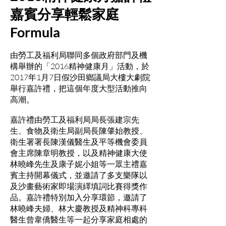
嘉賓分享輕鬆家庭
Formula
由勞工及福利局聯同多個政府部門及機
構舉辦的「2016精神健康月」活動，於
2017年1月7日假沙田鄉議局大樓大劇院
舉行嘉許禮，把這個年度大型活動推向
高潮。
嘉許禮由勞工及福利局局長張建宗先
生、食物及衛生局副局長陳肇始教授、
衛生署署長陳漢儀醫生及平等機會委員
會主席陳章明教授，以及精神健康大使
林曉峰先生及康子妮小姐等一眾主禮嘉
賓主持開幕儀式，並邀請了多支樂隊以
及沙畫藝術家即場演繹填詞比賽得獎作
品。嘉許禮特別加入分享環節，邀請了
林曉峰夫婦、林大慶教授及精神科專科
醫生曾韋僑醫生等一起分享家庭相處的