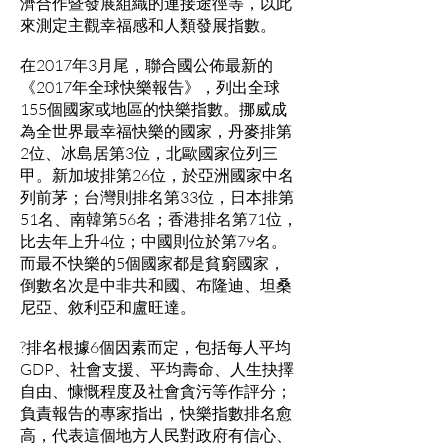
濟合作暨發展組織的連接途徑等，以此
來測定主觀幸福感和人類發展指數。
在2017年3月尾，聯合國公佈最新的
《2017年全球快樂報告》，列出全球
155個國家或地區的快樂指數。挪威成
為全世界最幸福快樂的國家，丹麥排第
2位、冰島居第3位，北歐國家位列三
甲。新加坡排第26位，於亞洲國家中名
列前茅；台灣則排名第33位，日本排第
51名、南韓第56名；香港排名第71位，
比去年上升4位；中國則位於第79名。
而最不快樂的5個國家都是貧窮國家，
倒數名次是中非共和國、布隆迪、坦桑
尼亞、敘利亞和盧旺達。
?排名根據6個因素而定，包括每人平均
GDP、社會支援、平均壽命、人生抉擇
自由、慷慨程度及社會貪污等作評分；
負責報告的專家指出，快樂指數排名愈
高，代表這個地方人民對政府有信心、