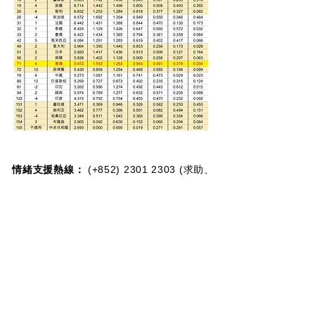
情緒支援熱線：​​
(+852)
2301 2303
(求助、
預約及面談服務查詢)
捐款查詢：
(+852)
3690 1000
一般查詢：
(+852)
2947 8669
電郵地址：
joyful@jmhf.org
地址：
香港九龍新蒲崗五芳街10號新寶中心10樓
1001-1003室
(鄰近港鐵鑽石山站)
慈善團體編號：
91/7268
夥伴計劃：