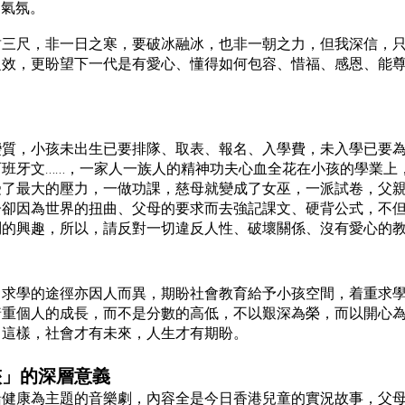
庭氣氛。
封三尺，非一日之寒，要破冰融冰，也非一朝之力，但我深信，
之效，更盼望下一代是有愛心、懂得如何包容、惜福、感恩、能
變質，小孩未出生已要排隊、取表、報名、入學費，未入學已要
班牙文……，一家人一族人的精神功夫心血全花在小孩的學業上
受了最大的壓力，一做功課，慈母就變成了女巫，一派試卷，父
子卻因為世界的扭曲、父母的要求而去強記課文、硬背公式，不
問的興趣，所以，請反對一切違反人性、破壞關係、沒有愛心的
，求學的途徑亦因人而異，期盼社會教育給予小孩空間，着
重求
着重個人的成長，而不是分數的高低，不以艱深為榮，而以開心
，這樣，社會才有未來，人生才有期盼。
俠」的深層意義
緒健康為主題的音樂劇，內容全是今日香港兒童的實況故事，父