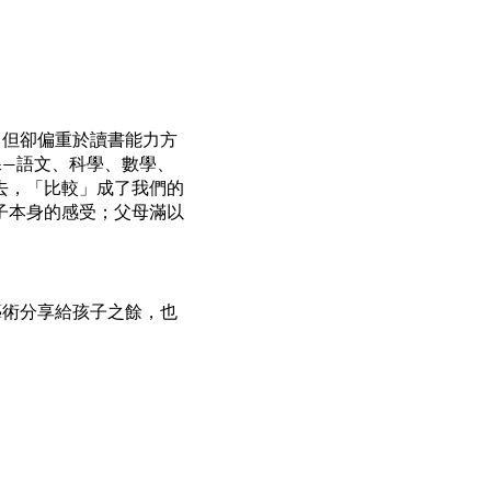
，但卻偏重於讀書能力方
—語文、科學、數學、
去，「比較」成了我們的
子本身的感受；父母滿以
藝術分享給孩子之餘，也