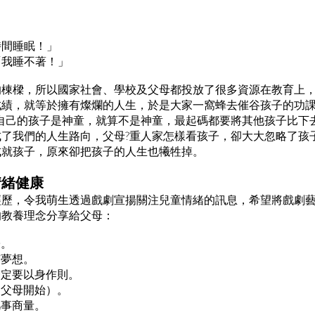
」
」
時間睡眠！」
「我睡不著！」
的棟樑，所以國家社會、學校及父母都投放了很多資源在教育上
成績，就等於擁有燦爛的人生，於是大家一窩蜂去催谷孩子的功課
自己的孩子是神童，就算不是神童，最起碼都要將其他孩子比下
了我們的人生路向，父母?重人家怎樣看孩子，卻大大忽略了孩
成就孩子，原來卻把孩子的人生也犧牲掉。
情緒健康
經歷，令我萌生透過戲劇宣揚關注兒童情緒的訊息，希望將戲劇
的教養理念分享給父母：
子。
有夢想。
一定要以身作則。
由父母開始）。
凡事商量。