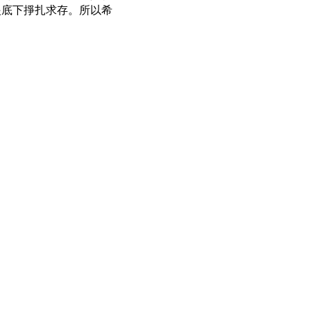
眼底下掙扎求存。所以希