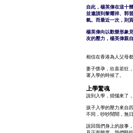
自此，楊英偉在這十
並邀請到黎耀祥、郭
氣。而最近一次，則
楊英偉向以歡樂形象
友的壓力，楊英偉親
相信在香港為人父母
妻子懷孕，欣喜若狂
署入學的時候了。
上學驚魂
說到入學，煩惱來了
孩子入學的壓力來自
不同，吵吵鬧鬧，無
說回我們身上的故事
及正面態度，我們堅