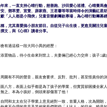
幾年來，一直支持心晴行動，慈善跑、沙田愛心巡禮、心晴賽馬會
晉安、鄧萃雯、宣萱、薜家燕、王君馨等等當時得令的演藝紅星
貢獻「人人都是小飛俠」兒童音樂劇籌款專場，為心晴行動籌募
見稱，尤其喜愛搞小朋友節目。自從兒子出生後，更愈見關注兒
自撰文，與《心得》讀者分享。
都會有過這樣一段大同小異的經歷：
，添置物品，待小生命來到世上，夫妻倆已經心力交瘁；孩子1歲
，周圍有不同的聲音，親友會要求、反對、批判，甚至怪責你的
四面八方，表面上似乎都是為了孩子的學業，但實質卻困擾全家
日無之。本為小孩好，倒頭來卻傷害了他！
，自問和太太在兒子學業上意見絕對一致，首重人格，次為開朗
拒外來不合理的意見及其他家長們那些「人比人」的目光。曉是