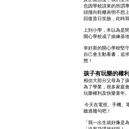
也因學校請來的所謂
頭撞向鞋櫃表明不想
回復昔日笑臉，此時
上到小學，本以為是
開心學校成了操練基
幸好新的開心學校堅
自己會主動看書，追
態！
孩子有玩樂的權
相信大部分父母為了
為了學業，很多家庭會
玩樂權利及快樂童年
今天在電視、手機、
聽過幾句吧！
「我一出生就好像是
「沒有功課就好啦！