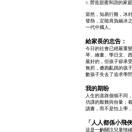
6. 營造甜蜜和諧的家
當然，知易行難，冰
發熱，定能肩負融冰
一代中國人。
給家長的忠告：
今日的社會已經嚴重
琴、繪畫、學日文、西
最好的，但孩子卻承
無邪，傻跑亂跳的孩
數孩子失去了追求學
我的期盼
人生的道路個個不同
功課的艱難與份量；
讀書，而不是怕上學
「人人都係小飛
這是一齣關注兒童情