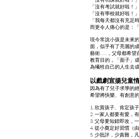
「沒有考試就好啦！
「沒有學校就好啦！
「我每天都沒有充足
而更令人痛心的是：
現今常說小孩是未來
面，似乎有了亮麗的
藝術……，父母都希望
教育目的，「面子」成
為犧牲自己的人生去
以戲劇宣揚兒童
因為有了兒子求學的
希望將快樂、有創意
1. 欣賞孩子、肯定孩
2. 一家人都要有愛，
3. 父母要知錯即改，
4. 從小奠定好習慣（
5. 少批評，少責難，