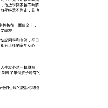
子，他放學回家後不時將
，放學時還不願走，見他
事轉折後，面目全非，
又要轉校！
時惦記同學和老師，平日
孩都有這樣的童年及心
，人生就必然一帆風順；
白剝奪了每個孩子應有的
而他們心底的說話你總會