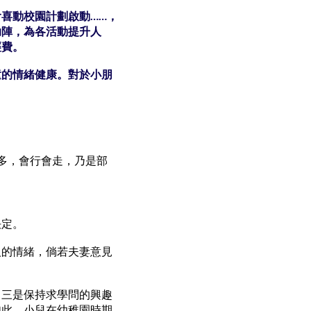
喜動校園計劃啟動……，
助陣，為各活動提升人
經費。
童的情緒健康。對於小朋
多，會行會走，乃是部
決定。
人的情緒，倘若夫妻意見
，三是保持求學問的興趣
如此，小兒在幼稚園時期