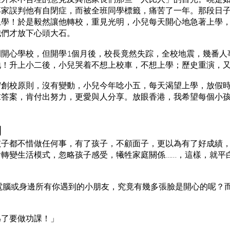
專家誤判他有自閉症，而被全班同學標籤，痛苦了一年。那段日
上學！於是毅然讓他轉校，重見光明，小兒每天開心地急著上學
我們才放下心頭大石。
間開心學校，但開學1個月後，校長竟然失踪，全校地震，幾番人
地！升上小二後，小兒哭着不想上校車，不想上學；歷史重演，
守創校原則，沒有變動，小兒今年唸小五，每天渴望上學，放假
求答案，肯付出努力，更愛與人分享。放眼香港，我希望每個小
利
孩子都不惜做任何事，有了孩子，不顧面子，更以為有了好成績
轉變生活模式，忽略孩子感受，犧牲家庭關係……，這樣，就平
。
電腦或身邊所有你遇到的小朋友，究竟有幾多張臉是開心的呢？
為了要做功課！」
」