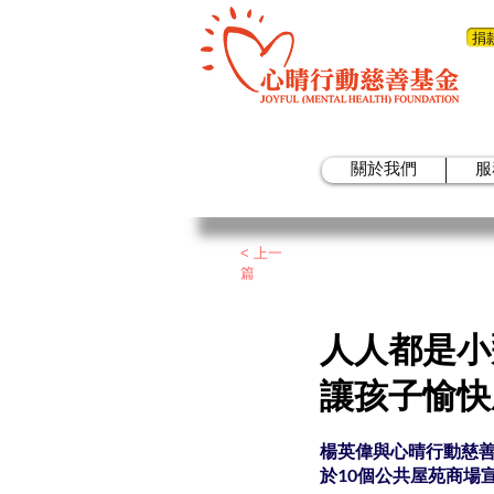
捐
關於我們
服
< 上一
篇
人人都是小
讓孩子愉快
楊英偉與心晴行動慈善
於10個公共屋苑商場