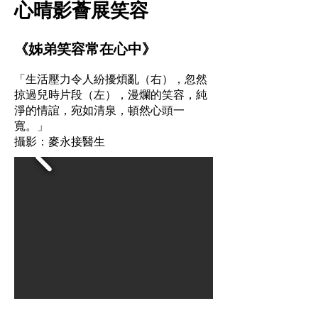
心晴影薈展笑容
《姊弟笑容常在心中》
「生活壓力令人紛擾煩亂（右），忽然
掠過兒時片段（左），漫爛的笑容，純
淨的情誼，宛如清泉，頓然心頭一
寬。」
攝影：麥永接醫生