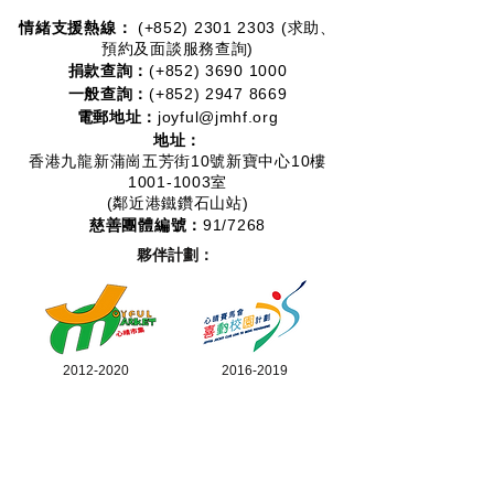
情緒支援熱線：​​
(+852)
2301 2303
(求助、
預約及面談服務查詢)
捐款查詢：
(+852)
3690 1000
一般查詢：
(+852)
2947 8669
電郵地址：
joyful@jmhf.org
地址：
香港九龍新蒲崗五芳街10號新寶中心10樓
1001-1003室
(鄰近港鐵鑽石山站)
慈善團體編號：
91/7268
夥伴計劃：
2012-2020
2016-2019