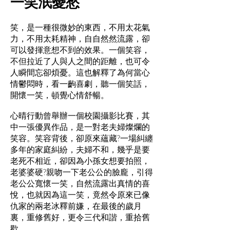
一笑泯憂愁
笑，是一種很微妙的東西，不用太花氣
力，不用太耗精神，自自然然流露，卻
可以發揮意想不到的效果。一個笑容，
不但拉近了人與人之間的距離，也可令
人瞬間忘卻煩憂。這也解釋了為何當心
情鬱悶時，看一齣喜劇，聽一個笑話，
開懷一笑，頓覺心情舒暢。
心晴行動曾舉辦一個校園攝影比賽，其
中一張優異作品，是一對老夫婦燦爛的
笑容。笑容背後，卻原來蘊藏?一場糾纏
多年的家庭糾紛，夫婦不和，幾乎是要
老死不相近，卻因為小孫女想要拍照，
老婆婆硬?親吻一下老公公的臉龐，引得
老公公寬懷一笑，自然流露出真情的喜
悅，也就因為這一笑，竟然令原來已像
仇家的兩老冰釋前嫌，在最後的歲月
裏，重修舊好，更令三代和諧，重拾舊
歡。