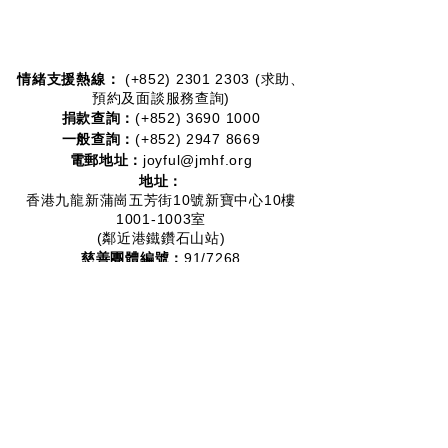
情緒支援熱線：​​
(+852)
2301 2303
(求助、
預約及面談服務查詢)
捐款查詢：
(+852)
3690 1000
一般查詢：
(+852)
2947 8669
電郵地址：
joyful@jmhf.org
地址：
香港九龍新蒲崗五芳街10號新寶中心10樓
1001-1003室
(鄰近港鐵鑽石山站)
慈善團體編號：
91/7268
夥伴計劃：
2012-2020
2016-2019