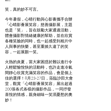
笑，真的妙不可言。
今年暑假，心晴行動與心影薈攜手合辦
「心晴影薈展笑容」慈善攝影展，主題
也是「笑」，旨在鼓勵大家通過活動，
體會攝影對情緒健康的幫助，並在欣賞
各種笑臉的同時，也一起感受到相片中
人與事的快樂，甚至重掀久違了的笑
容，一起展顏一笑。
火熱的炎夏，當大家困惑於難以進行令
人輕鬆愉悅快的活動時，也許走進冷氣
間靜心欣賞充滿笑容的作品，會是個上
佳的選擇！8月23-27日，蒞臨沙田大會
堂，觀賞「心晴影薈展笑容」展出超過
200張各式各樣的攝影作品，一同抒發
喜悅的情感，親身細味一笑泯憂愁的奧
妙！