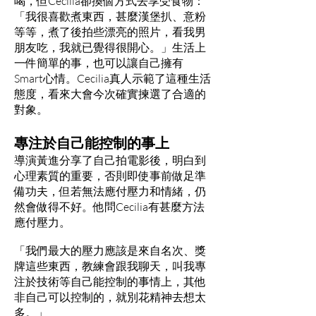
喝，但Cecilia卻換個方式去享受食物：
「我很喜歡煮東西，甚麼漢堡扒、意粉
等等，煮了後拍些漂亮的照片，看我男
朋友吃，我就已覺得很開心。」生活上
一件簡單的事，也可以讓自己擁有
Smart心情。Cecilia真人示範了這種生活
態度，看來大會今次確實揀選了合適的
對象。
專注於自己能控制的事上
導演黃進分享了自己拍電影後，明白到
心理素質的重要，否則即使事前做足準
備功夫，但若無法應付壓力和情緒，仍
然會做得不好。他問Cecilia有甚麼方法
應付壓力。
「我們最大的壓力應該是來自名次、獎
牌這些東西，教練會跟我聊天，叫我專
注於技術等自己能控制的事情上，其他
非自己可以控制的，就別花精神去想太
多。」