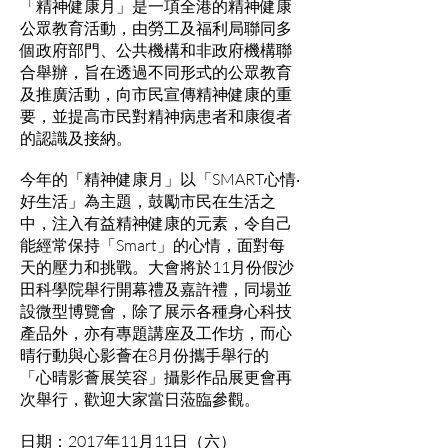
「精神健康月」是一項全港的精神健康
公眾教育活動，由勞工及福利局聯同多
個政府部門、公共機構和非政府機構聯
合舉辦，旨在透過不同形式的公眾教育
及推廣活動，向市民宣傳精神健康的重
要，並提高市民對精神病患者和康復者
的認識及接納。
今年的「精神健康月」以「SMART心情‧
好生活」為主題，鼓勵市民在生活之
中，注入有益精神健康的元素，令自己
能經常保持「Smart」的心情，面對每
天的壓力和挑戰。大會將於11月份假沙
田科學院舉行開幕禮及嘉許禮，同場並
設微型博覽會，除了展示各種身心科技
產品外，亦有專題講座及工作坊，而心
晴行動與心影薈在8月份攜手舉行的
「心晴影薈展笑容」攝影作品展更會再
次舉行，歡迎大家當日蒞臨參觀。
日期：2017年11月11日（六）