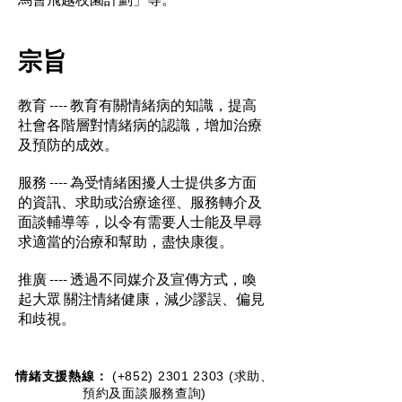
宗旨
教育 ---- 教育有關情緒病的知識，提高
社會各階層對情緒病的認識，增加治療
及預防的成效。
服務 ---- 為受情緒困擾人士提供多方面
的資訊、求助或治療途徑、服務轉介及
面談輔導等，以令有需要人士能及早尋
求適當的治療和幫助，盡快康復。
​推廣 ---- 透過不同媒介及宣傳方式，喚
起大眾 關注情緒健康，減少謬誤、偏見
和歧視。
情緒支援熱線：​​
(+852)
2301 2303
(求助、
預約及面談服務查詢)