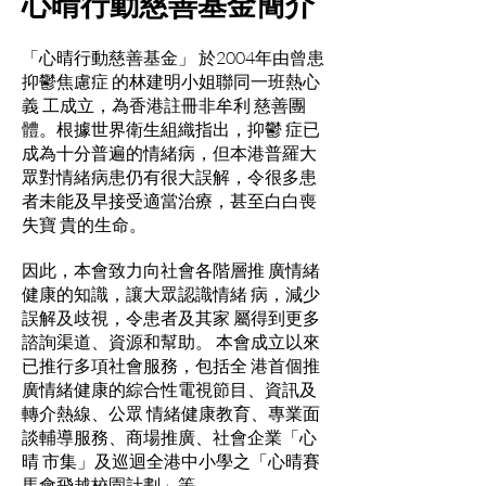
心晴行動慈善基金簡介
「心晴行動慈善基金」 於2004年由曾患
抑鬱焦慮症 的林建明小姐聯同一班熱心
義 工成立，為香港註冊非牟利 慈善團
體。根據世界衛生組織指出，抑鬱 症已
成為十分普遍的情緒病，但本港普羅大
眾對情緒病患仍有很大誤解，令很多患
者未能及早接受適當治療，甚至白白喪
失寶 貴的生命。
因此，本會致力向社會各階層推 廣情緒
健康的知識，讓大眾認識情緒 病，減少
誤解及歧視，令患者及其家 屬得到更多
諮詢渠道、資源和幫助。 本會成立以來
已推行多項社會服務，包括全 港首個推
廣情緒健康的綜合性電視節目、資訊及
轉介熱線、公眾 情緒健康教育、專業面
談輔導服務、商場推廣、社會企業「心
晴 市集」及巡迴全港中小學之「心晴賽
馬會飛越校園計劃」等。