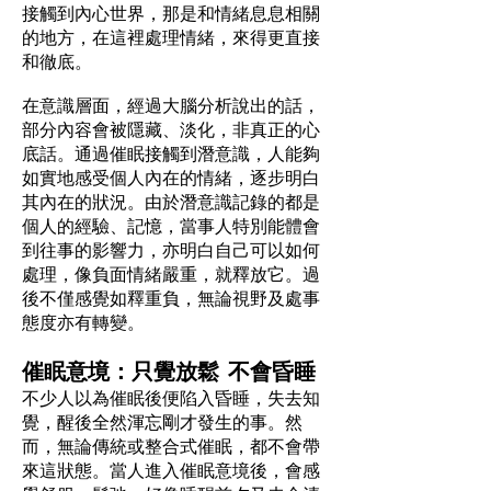
接觸到內心世界，那是和情緒息息相關
的地方，在這裡處理情緒，來得更直接
和徹底。
在意識層面，經過大腦分析說出的話，
部分內容會被隱藏、淡化，非真正的心
底話。通過催眠接觸到潛意識，人能夠
如實地感受個人內在的情緒，逐步明白
其內在的狀況。由於潛意識記錄的都是
個人的經驗、記憶，當事人特別能體會
到往事的影響力，亦明白自己可以如何
處理，像負面情緒嚴重，就釋放它。過
後不僅感覺如釋重負，無論視野及處事
態度亦有轉變。
催眠意境：
只覺放鬆 不會昏睡
不少人以為催眠後便陷入昏睡，失去知
覺，醒後全然渾忘剛才發生的事。然
而，無論傳統或整合式催眠，都不會帶
來這狀態。當人進入催眠意境後，會感