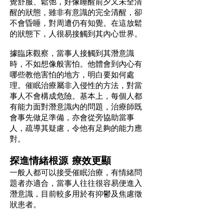
覺舒服、鬆弛，好像睡醒前夕又未全清
醒的狀態，雖非有意識的完全清醒，卻
不會昏睡，對周遭仍有知覺。在這放鬆
的狀態下，人很易接觸到其內心世界。
據臨床觀察，當事人接觸到其潛意識
時，不如想像般害怕。他體會到內心有
哪些教他害怕的地方，明白要如何處
理。催眠治療屬非入侵性的方法，對當
事人不會構成危險。基本上，每個人都
有能力面對潛意識內的問題，治療師既
會事先做足準備，亦會從旁協助當事
人，疏導其疑慮，令他有足夠的能力應
對。
探進情緒根源 療效更顯
一般人都可以接受催眠治療，有情緒問
題者亦適合，當事人往往很容易便進入
潛意識，目前較多用於有抑鬱及焦慮徵
狀患者。