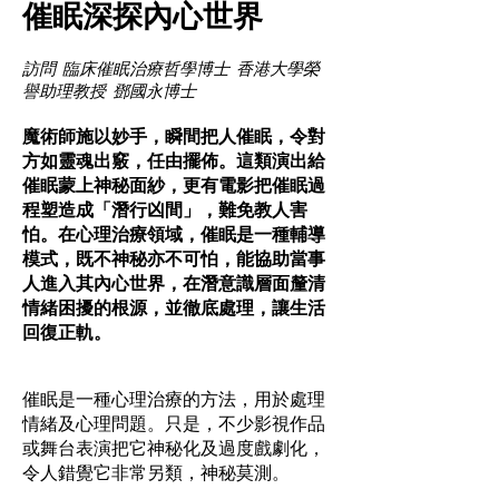
催眠深探內心世界
訪問 臨床催眠治療哲學博士 香港大學榮
譽助理教授 鄧國永博士
魔術師施以妙手，瞬間把人催眠，令對
方如靈魂出竅，任由擺佈。這類演出給
催眠蒙上神秘面紗，更有電影把催眠過
程塑造成「潛行凶間」，難免教人害
怕。在心理治療領域，催眠是一種輔導
模式，既不神秘亦不可怕，能協助當事
人進入其內心世界，在潛意識層面釐清
情緒困擾的根源，並徹底處理，讓生活
回復正軌。
催眠是一種心理治療的方法，用於處理
情緒及心理問題。只是，不少影視作品
或舞台表演把它神秘化及過度戲劇化，
令人錯覺它非常另類，神秘莫測。