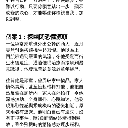
難以行動。只要你願意踏出一步，顯示
改變的決心，才能驅使你檢視自我，加
以調整。
個案 1：探幽閉恐懼源頭
一位經常乘航班外出公幹的商人，近月
突然對乘搭飛機生起恐懼。他以為上一
回航班遇到嚴重的氣流，令他受驚而衍
生出後遺症。通過催眠治療而接觸到潛
意識後，他發現問題竟源於童年經歷。
往昔他是頑童，曾弄破家中物品。家人
憤然責罵，甚至撿起棍棒打他，他把自
己反鎖在廁所內，家人在外拍打，令他
深感無助、全身顫抖、心跳加速。他發
現那戰慄感與乘航機時的恐慌相近，原
來兩者有連繫。他明白自己有過失，沒
有正視事件，隨?負面情緒逐漸得到釋
放，乘坐飛機時的驚慌感亦逐步緩和。