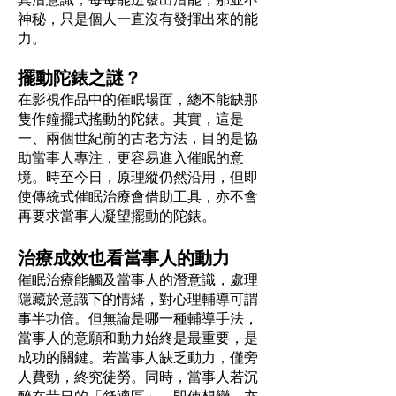
神秘，只是個人一直沒有發揮出來的能
力。
擺動陀錶之謎？
在影視作品中的催眠場面，總不能缺那
隻作鐘擺式搖動的陀錶。其實，這是
一、兩個世紀前的古老方法，目的是協
助當事人專注，更容易進入催眠的意
境。時至今日，原理縱仍然沿用，但即
使傳統式催眠治療會借助工具，亦不會
再要求當事人凝望擺動的陀錶。
治療成效也看當事人的動力
催眠治療能觸及當事人的潛意識，處理
隱藏於意識下的情緒，對心理輔導可謂
事半功倍。但無論是哪一種輔導手法，
當事人的意願和動力始終是最重要，是
成功的關鍵。若當事人缺乏動力，僅旁
人費勁，終究徒勞。同時，當事人若沉
醉在昔日的「舒適區」，即使想變，亦