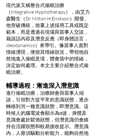
現代派又稱整合式催眠治療
（Integrative Hypnotherapy），由艾力
森醫生（Dr Milton H.Erickson）開發。
他突破傳統，捨棄上述採用工具或既定
範本，而是透過在現場與當事人交談，
藉談話內容及潛意反應（即身體語言，
ideodynamics）來帶引。像當事人面對
情緒湧現，便按其情緒狀況，帶領他自
然地進入催眠意境，體會箇中的情緒，
決定如何處理。本文主要介紹整合式催
眠治療。
輔導過程：漸進深入潛意識
進行催眠治療，治療師會與當事人傾
談，引領對方從平常的意識狀態，逐步
轉移到另一種意識狀態，即潛意識。這
時候人的腦電波會顯示為α波，身體及
意識會處於鬆弛狀態，但潛意識仍會維
持在活躍狀態和較易接收提示。潛意識
內，人毋須驅動分析能力，能夠自然地