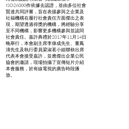
ISO26000作依據去認證，並由多位社會
賢達共同評審，旨在表揚參與之企業及
社福機構在履行社會責任方面傑出之表
現，期望透過得獎的機構，將經驗分享
至不同機構，影響更多機構參與並認同
社會責任。嘉許典禮於2017年11月14日
晚舉行，本會副主席李偉成先生、董鳳
濤先生及執行委員梁淑茗小姐聯袂出席
代表本會接受嘉許，並應傑出企業公民
協會的邀請，現場拍攝了宣傳短片介紹
本會服務，於有線電視的廣告時段播
放。
傑出企業公民協會是由一群熱心於貢獻
社會的學者、企業領袖、商界精英及專
業人士組成，旨在建立一個凝聚社會各
階層人士共同推動社會責任的綜合平
台。
--------------------------------------------------------