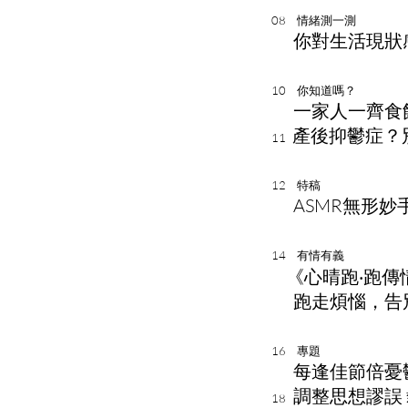
08 情緒測一測
你對生活現狀
10 你知道嗎？
一家人一齊食
產後抑鬱症？
11
12 特稿
ASMR無形妙
14 有情有義
《心晴跑‧跑傳
跑走煩惱，告
16 專題
每逢佳節倍憂
調整思想謬誤
18