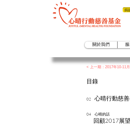
捐
關於我們
服
< 上一期：2017年10-1
目錄
心晴行動慈善
02
04
心晴的話
回顧2017展望2