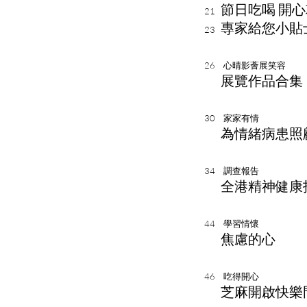
節日吃喝 開
21
專家給
您
小貼
23
26 心晴影薈展笑容
展覽作品合集
30 家家有情
為情緒病患照
34
調查報告
全港精神健康指
44 學習情懷
焦慮的心
46 吃得開心
芝麻開啟快樂