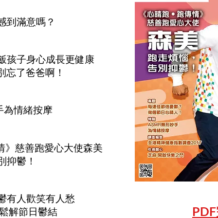
感到滿意嗎？
飯孩子身心成長更健康
別忘了爸爸啊！
手為情緒按摩
情》慈善跑愛心大使森美
別抑鬱！
鬱有人歡笑有人愁
PD
 鬆解節日鬱結