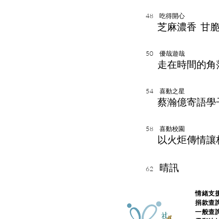
48 吃得開心
芝麻濃香 甘脆
50 優哉遊哉
走在時間的角
54 喜動之星
蔡瀚億寄語學
58 喜動校園
以火炬傳情讓
晴訊
62
情緒支援
捐款查
一般查