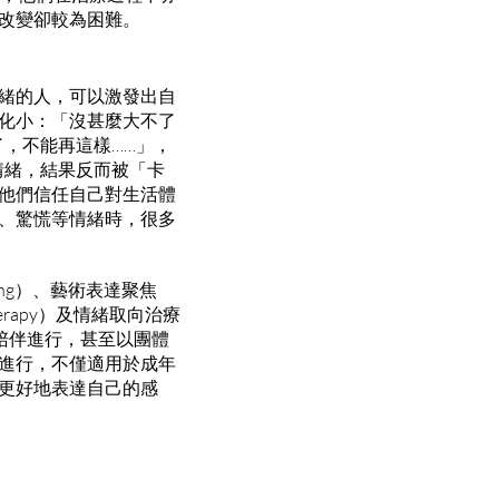
改變卻較為困難。
緒的人，可以激發出自
化小：「沒甚麼大不了
，不能再這樣……」，
情緒，結果反而被「卡
他們信任自己對生活體
、驚慌等情緒時，很多
ing）、藝術表達聚焦
ed Therapy）及情緒取向治療
人互相陪伴進行，甚至以團體
進行，不僅適用於成年
更好地表達自己的感