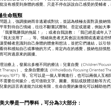
批沒有感受到身體的感覺、只是不停在訴說自己感受的受輔者，
越生命瓶頸
問題上，強調接納而非逃避或對抗，並認為積極去面對及接納情
平常對待自己情緒，往往不斷嘗試壓制、否定或迴避，例如大事
：「我要戰勝我的拖延！」；或者自我說教：「我已經是成年人了
「我太沒用了……」等。情緒病患者尤其會設法推開或逃避這些
讓受輔者意識到自己身體的體會和想法，並把它們連結，以引領
看待和感知自己或事物的方式，肯定內在的感覺，接納包括憤怒
而可跨過原來的困擾。
療上，發展出多種不同的療法：兒童自覺（Children?Focus
d Art Therapy）、全身自覺療法（WholeBody Focusing Orient
sing Therapy,?EFT）等。它可以是一個人單獨進行，也可以兩個
不需要任何媒介，也可借助文字、圖畫、剪貼或肢體活動等方式
兒童的語言表達能力比較有限，生命自覺的象徵化可以輔助他們
美大學是一門學科，可分為3大部分：