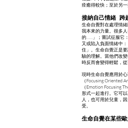
痊癒得較快；至於另一
接納自己情緒 跨
生命自覺對在處理情緒
我本來的力量。很多人
的……」；嘗試征服它
又或陷入負面情緒中：
住」。生命自覺正是要
驗的理解。當他們改變
時反而會變得輕鬆，從
現時生命自覺應用於心理治
（Focusing Oriente
（Emotion Focu
形式一起進行。它可以
人，也可用於兒童，因
受。
生命自覺在某些歐