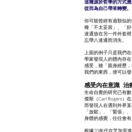
這種源於哲學的方式應
從而為自己帶來轉變。
你可能曾經有過類似的
種「不太妥當」、「好
達通放在另一件外套裡
忘帶八達通而消失。
上面的例子只是我們在
學家發現人的體內存在
感受，雖「親身經歷，
我們的東西，便可以發
感受內在意識 治
生命自覺的研究已有數十年
傑斯（Carl Rog
而發現人在遇到外界某
「放鬆」、「緊張」、
身體的感覺，往往會有
根據70年代在芝加哥