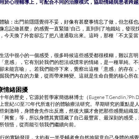
用於心理輔導上，可配合不同的治療模式，協助情緒病患者跨越
體驗：出門前隱隱覺得不妥，好像有甚麼事情忘了做，但怎樣也
像忘記做甚麼」的感覺一直緊隨?自己，直到到了地鐵站，發現找
，今天換了外套卻忘了把八達通取出來。這時，那種「不太妥當
生活中很小的一個感受，很多時候這些感受都很模糊，難以言明
「意感」，它有別於我們的想法或慣常的情緒，是一種單純、不
卻未能言喻」。若我們能停下來，覺察出這種「意感」的存在，
掘我們內在的力量，從而帶來轉變。這就是生命自覺的核心所
療情緒困擾
的歷史，它源於哲學家簡德林博士（Eugene T.Gendlin,?P
ers）在上世紀60至70年代所進行的體驗療法研究。早期研究的重點
些刺激時，身體會先作出反應，然後大腦才會把那些感覺組織並
「興奮」等，所以身體其實隱藏了自己最豐富、最深刻的感受，
所領悟，從而能引領我們繼續向前。
進行的實驗發現，大約有一半受輔者會自然地留意自己身體的感