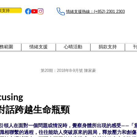
款支持
情緒支援熱線：​​(+852) 2301 2303
務範圍
情緒支援
心晴活動
捐款支持
第20期：2018年8-9月號 陳家豪
sing
對話跨越生命瓶頸
g）引領人在面對一個問題或情況時，覺察身體所出現的感受——「意感」（
識相聯繫的過程，往往能助人突破原來的困局，釋放壓力和創傷