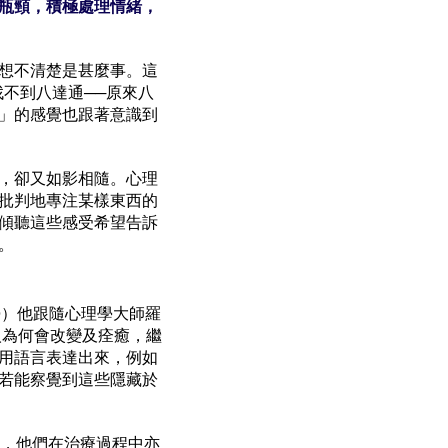
瓶頸，積極處理情緒，
想不清楚是甚麼事。這
不到八達通──原來八
」的感覺也跟著意識到
，卻又如影相隨。心理
批判地專注某樣東西的
傾聽這些感受希望告訴
在。
h.D）他跟隨心理學大師羅
是人為何會改變及痊癒，繼
用語言表達出來，例如
若能察覺到這些隱藏於
覺，他們在治療過程中亦