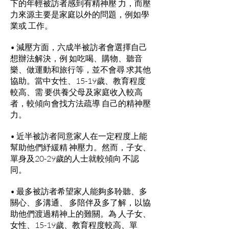
下的年輕被訪者感到有精神壓 力，而壓
力來源主要是家庭以外的問題，例如學
業或 工作。
• 減壓方面，六成半被訪者會選擇自己
想辦法解決，例 如吃喝、購物、聽音
樂、做運動和旅行等，並不會尋 求其他
協助。當中女性、15-19歲、教育程度
較高、需 要供養父母及家庭收入較高
者，較傾向會找方法疏導 自己的精神壓
力。
• 近半被訪者同意家人在一定程度上能
幫助他們紓緩精 神壓力。然而，子女、
單身及20-29歲的人士就較傾向 不認
同。
• 最多被訪者希望家人能夠多聆聽、多
關心、多溝通、 多陪伴及多了解，以協
助他們渡過精神上的難關。為 人子女、
女性、15-19歲、教育程度較高、單