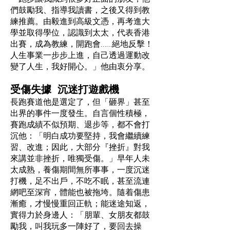
們鼓勵我、指導我讀書，之後又得到教
練推薦。由毅進到高級文憑，再考進大
學並取得學位，認識到太太，代表香港
出賽，成為教練，開跑會……絕地反擊！
人生事業一步步上進，自己透過運動改
變了人生，我好開心。」他由衷分享。
受傷失據 沉迷打遊戲機
長跑賽道他是選定了，但「砸界」甚至
出界的事件一度發生。自言個性積極，
賽跑成績不似預期、退步等，都不會打
沉他：「明白成功要堅持，我會繼續練
習、改進；因此，大部分『挫折』對我
來講並非挫折，唯獨受傷。」早年人未
太成熟，養傷期間無所事事，一度沉迷
打機，足不出戶，不吃不眠，甚至流連
網吧至深宵，體能也被拖垮。隨着傷患
漸癒，才慢慢重回正軌；能迷途知返，
實得力於身邊人：「朋輩、女朋友都鼓
勵我，叫我玩多一陣好了，要回去操