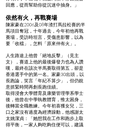
回應，從而幫助你從沉迷中抽身。」
依然有火，再戰賽場
陳家豪在2006及08年渣打馬拉松賽的半
馬項目奪冠，十年過去，今年初他再戰
賽場，受訪時坦言，受傷患影響，以為
要「收檔」，怎料「原來仲有火」。
人生路途上他曾「絕地反擊」（見主
文），賽道上他的最後爆發力也為人讚
嘆，最終在該次半馬賽取得第五，卻是
香港選手中的第一名。家豪30出頭，以
長跑論，笑言「年紀不算少」，但仍銳
意抓緊時間再創長跑佳績。
取得浸會大學體育及康樂管理學系學士
後，他曾在中學執教體育，惟太困身，
後轉當全職教練。今年初喜獲女兒，三
口之家沒有過度為經濟躁動，他感謝太
太姚潔貞：「她想我在工作和跑步上取
得平衡，一家人夠吃夠住便可以，建議