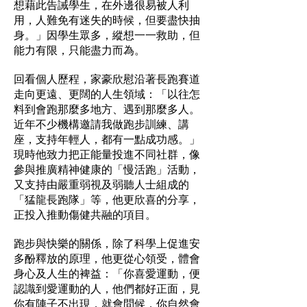
想藉此告誡學生，在外邊很易被人利
用，人難免有迷失的時候，但要盡快抽
身。」因學生眾多，縱想一一救助，但
能力有限，只能盡力而為。
回看個人歷程，家豪欣慰沿著長跑賽道
走向更遠、更闊的人生領域：「以往怎
料到會跑那麼多地方、遇到那麼多人。
近年不少機構邀請我做跑步訓練、講
座，支持年輕人，都有一點成功感。」
現時他致力把正能量投進不同社群，像
參與推廣精神健康的「慢活跑」活動，
又支持由嚴重弱視及弱聽人士組成的
「猛龍長跑隊」等，他更欣喜的分享，
正投入推動傷健共融的項目。
跑步與快樂的關係，除了科學上促進安
多酚釋放的原理，他更從心領受，體會
身心及人生的裨益：「你喜愛運動，便
認識到愛運動的人，他們都好正面，見
你有陣子不出現，就會問候，你自然會