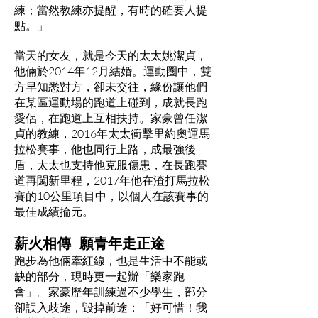
練；當然教練亦提醒，有時的確要人提
點。」
當天的女友，就是今天的太太姚潔貞，
他倆於2014年12月結婚。運動圈中，雙
方早知悉對方，卻未交往，緣份讓他們
在某區運動場的跑道上碰到，成就長跑
愛侶，在跑道上互相扶持。家豪曾任潔
貞的教練，2016年太太衝擊里約奧運馬
拉松賽事，他也同行上路，成最強後
盾，太太也支持他克服傷患，在長跑賽
道再闖新里程，2017年他在渣打馬拉松
賽的10公里項目中，以個人在該賽事的
最佳成績掄元。
薪火相傳 願青年走正途
跑步為他倆牽紅線，也是生活中不能或
缺的部分，現時更一起辦「樂家跑
會」。家豪歷年訓練過不少學生，部分
卻誤入歧途，毀掉前途：「好可惜！我