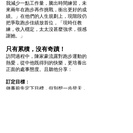
我減少一點工作量，騰出時間練習，未
來兩年在跑步再作挑戰，衝出更好的成
績。」在他們的人生規劃上，現階段仍
把爭取跑步佳績放首位，「現時任教
練，收入穩定，太太沒甚麼強求，很感
謝她。」
只有累積，沒有奇蹟！
訪問過程中，陳家豪流露對跑步運動的
熱愛，從中他既得到的快樂，更培養出
正面的處事態度。且聽他分享：
訂定目標：
做事前先定下目標，但別想一步登天，
須經深思熟慮，有計劃地按部就班實
踐，由小目標，到中期目標，再到最終
目標，堅持到取得結果。
聚焦過程：
縱未達期望的結果，但不要緊，經歷追