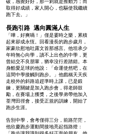
破，感覺好好，那一剎就是推動力；而
取得好成績，家人開心，也驅使我繼續
跑下去。」
長跑引路 邁向圓滿人生
「嘩，好爽喎！」僅是霎時之樂，累積
起來卻成永恆。回看漫長的跑步歲月，
家豪欣慰地吐露文首那感言。他坦承少
年時無心向學，讀不上出色的中學，更
曾結交不良朋輩，猶幸沒行差踏錯。本
身酷愛足球的他說：「命運使然吧，在
這間中學接觸到跑步。」他戲稱天天疾
走校外的斜路追趕準時上課，已是鍛
鍊，更關鍵是加入跑步會，得老師鼓
勵，在賽場上獲獎，之後學弟帶他加入
荃灣田徑會，接受正規的訓練，開始了
跑步生涯。
告別中學，會考僅得三分，前路茫茫，
他欣慶跑步運動間接地亮起指路燈：
「跑步讓我識到很多好正面的朋友，他