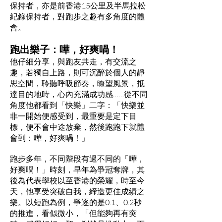
保持者，亦是前香港15公里及半馬拉松
紀錄保持者，對跑步之趣有多角度的體
會。
跑出樂子：嘩，好爽喎！
他仔細分享，與跑友共走，有交流之
趣，若獨自上路，則可沉醉於個人的靜
思空間，聆聽呼吸節奏，瞭望風景，抵
達目的地時，心內充滿成功感……從不同
角度他都看到「快樂」二字：「快樂並
非一開始便感受到，最重要是定下目
標，便不會中途放棄，然後跑跑下就體
會到：嘩，好爽喎！」
跑步多年，不同階段有過不同的「嘩，
好爽喎！」時刻，早年為爭冠奪牌，其
後為代表學校以至香港的榮耀，時至今
天，他享受突破自我，締造更佳成績之
樂。以短跑為例，爭逐的是0.1、0.2秒
的推進，看似微小，「但能夠再有突