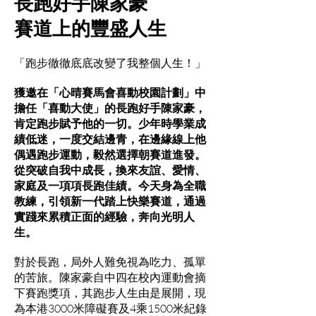
長跑好手陳家豪
賽道上的豐盛人生
「跑步徹徹底底改變了我整個人生！」
獲邀在「心晴賽馬會喜動校園計劃」中
擔任「喜動大使」的長跑好手陳家豪，
肯定跑步賦予他的一切。少年時學業成
績低迷，一度交結邊青，在邊緣線上他
偶遇跑步運動，毅然選擇朝賽道進發。
從突破自我中成長，換來友誼、愛情、
家庭及一項項長跑佳績。今天身為全職
教練，引領新一代踏上快樂賽道，通過
實踐來累積正面的經驗，奔向光明人
生。
對於長跑，局外人難免視為吃力、孤單
的苦旅。陳家豪自中四在校內運動會摘
下賽跑獎項，其跑步人生由是展開，現
為本港3000米障礙賽及4乘1500米紀錄