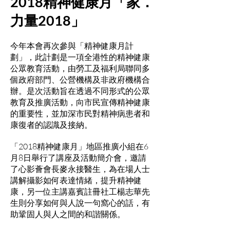
2018精神健康月「家．
力量2018」
今年本會再次參與「精神健康月計
劃」，此計劃是一項全港性的精神健康
公眾教育活動，由勞工及福利局聯同多
個政府部門、公營機構及非政府機構合
辦。是次活動旨在透過不同形式的公眾
教育及推廣活動，向市民宣傳精神健康
的重要性，並加深市民對精神病患者和
康復者的認識及接納。
「2018精神健康月」地區推廣小組在6
月8日舉行了講座及活動簡介會，邀請
了心影薈會長麥永接醫生，為在場人士
講解攝影如何表達情緒，提升精神健
康，另一位主講嘉賓註冊社工楊志華先
生則分享如何與人說一句窩心的話，有
助鞏固人與人之間的和諧關係。