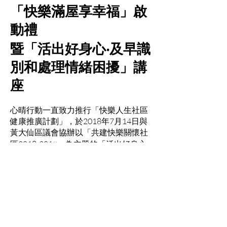
「快樂滿屋享幸福」啟
動禮
暨「活出好身心‧及早識
別和處理情緒困擾」講
座
心晴行動一直致力推行「快樂人生社區
健康推廣計劃」，於2018年7月14日與
黃大仙區議會協辦以「共建快樂關懷社
區2018-2019」為主題的「活出好身心‧
及早識別和處理情緒困擾」講座。是次
講座很榮幸邀請到本會顧問、精神科專
科醫生苗延?醫生及快樂教練導師分享情
緒健康知識和宣揚快樂七式。苗醫生亦
以個人及家庭經歷，指出主動關心抑鬱
症病患者的重要性，同時鼓勵社區人士
建立正面積極的生活。