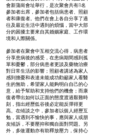
會新蒲崗會址舉行，是次聚會共有8名
參加者出席，參加者包括病患者、照顧
者和康復者。他們在會上各自分享了過
往及最近生活中遇到的煩惱，當中大部
分的困擾主要來自其婚姻家庭、工作環
境和人際關係。
參加者在聚會中互相交流心得，病患者
分享患病後的感受，在患病期間感到孤
單和憂鬱，部分病患者更談及藥物治療
對日常生活的影響；照顧者講述為家人
感到擔憂和表達未能成功勸籲家人看醫
生的無助，希望家人能夠明白自己的心
意，給予幫助和支持他們的機會；而康
復者帶出如何以正面的態度渡過艱難時
刻，指出經歷低谷後必定能反彈得更
高。在傾談之中，參加者以個人經歷互
勉，當遇到不愉快的事，應與家人或朋
友傾訴，不要壓抑和獨自面對問題。另
外，多做運動亦有助釋放壓力，保持心