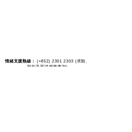
情緒支援熱線：​​
(+852)
2301 2303
(求助、
預約及面談服務查詢)
捐款查詢：
(+852)
3690 1000
一般查詢：
(+852)
2947 8669
電郵地址：
joyful@jmhf.org
地址：
香港九龍新蒲崗五芳街10號新寶中心10樓
1001-1003室
(鄰近港鐵鑽石山站)
慈善團體編號：
91/7268
夥伴計劃：