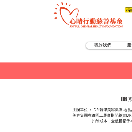
捐
關於我們
服
DR
主辦單位 ： DR 醫學美容集團 地 點 ： 公展會（銅鑼灣維多利亞公園） DR 醫學
美容集團在維園工展會期間義賣DR
扣除成本，全數撥捐予本