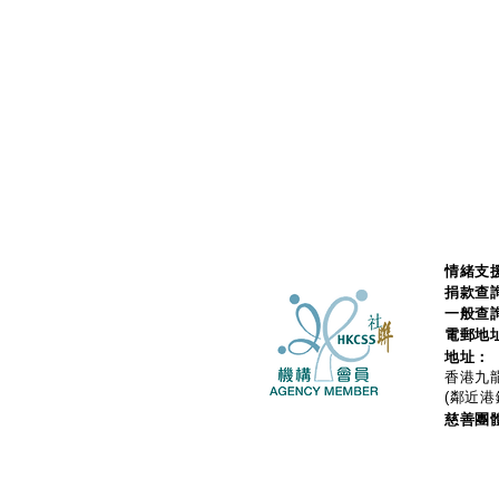
情緒支援
捐款查
一般查
電郵地
地址：
香港九龍
(鄰近港
慈善團