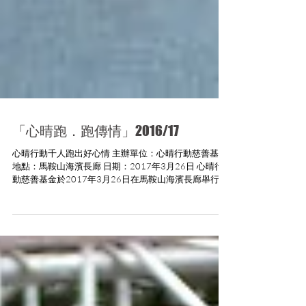
「心晴跑．跑傳情」2016/17
心晴行動千人跑出好心情 主辦單位：心晴行動慈善基金
地點：馬鞍山海濱長廊 日期：2017年3月26日 心晴行
動慈善基金於2017年3月26日在馬鞍山海濱長廊舉行
「心晴跑．跑傳情」慈善跑，報名 及參與人數創新高，
近1,600名健兒。是次活動的「愛心大使」萬綺雯小姐
及蔡瀚億...