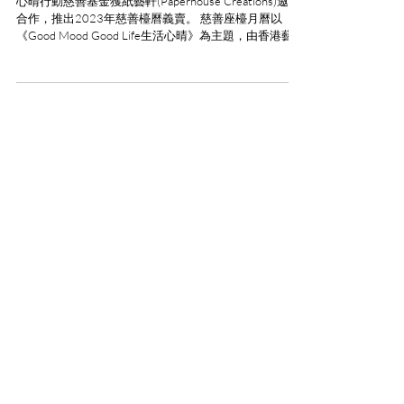
心晴行動慈善基金獲紙藝軒(Paperhouse Creations)邀請
合作，推出2023年慈善檯曆義賣。 慈善座檯月曆以
《Good Mood Good Life生活心晴》為主題，由香港藝術
家及設計師林巧兒負責創作，配以精美插畫及溫馨短
句，向社會各階層推廣情緒健康的訊息，鼓...
情緒支援熱線：​​
(+852)
2301 2303
(求助、
預約及面談服務查詢)
捐款查詢：
(+852)
3690 1000