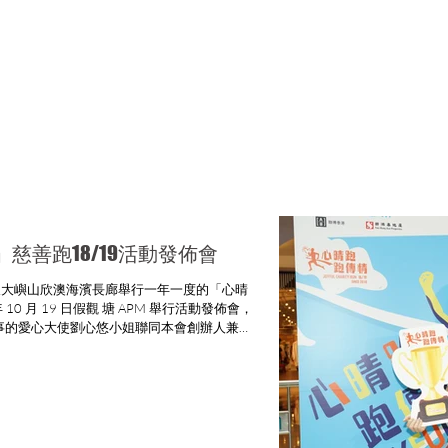
慈善跑18/19活動發佈會
日(日)假大嶼山欣澳海濱長廊舉行一年一度的「心晴
10 月 19 日假觀 塘 APM 舉行活動發佈會，
事的愛心大使劉心悠小姐聯同本會創辦人兼信
小姐一起出席支持...