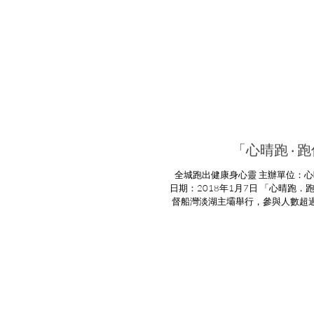
「心晴跑 ‧ 跑
全城跑出健康身心靈 主辦單位：心晴行動慈善基金 
日期：2018年1月7日 「心晴跑．跑傳情」慈善跑17/18於2018年1月7日在大美
督船灣淡湖主壩舉行，參與人數超
體，更宣揚運動有