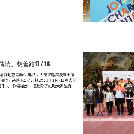
傳情」慈善跑17 / 18
地點：大美督船灣淡湖主壩
過千人，陣容鼎盛，活動除了鼓勵大家強身健
助促進情緒健康的信息...