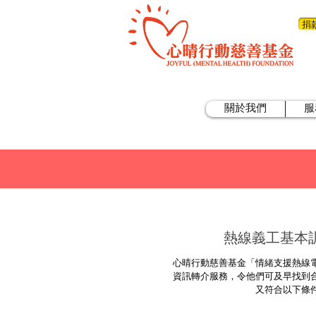
捐
關於我們
服
熱線義工基本訓練
⼼晴⾏動慈善基⾦「情緒⽀援熱線
資訊轉介服務，令他們可及早找到
⼜符合以下條