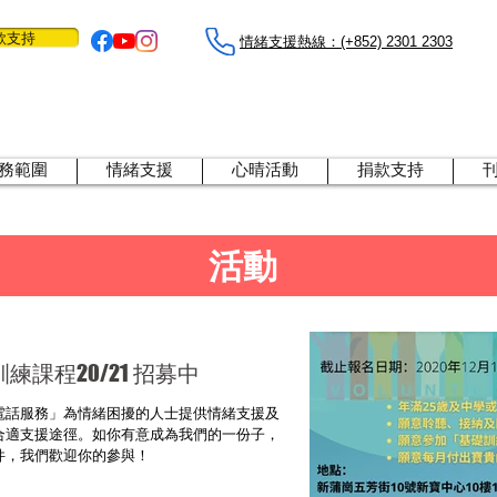
款支持
情緒支援熱線：​​(+852) 2301 2303
務範圍
情緒支援
心晴活動
捐款支持
活動
課程20/21 招募中
電話服務」為情緒困擾的⼈⼠提供情緒⽀援及
合適⽀援途徑。如你有意成為我們的⼀份⼦，
件，我們歡迎你的參與！