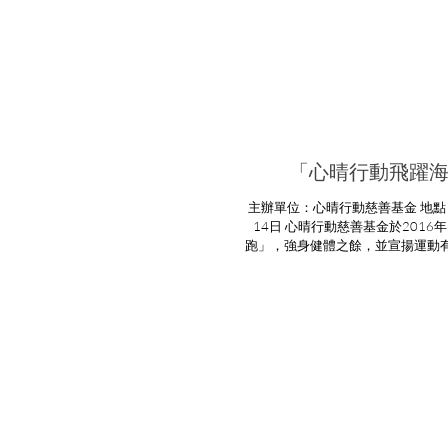
「心晴行動飛躍海濱
主辦單位：心晴行動慈善基金 地點：科學園白石角海濱長廊 日期：2016年2月
14日 心晴行動慈善基金於201
跑」，強身健體之餘，並宣揚運動
姐更親臨活動現場，與各