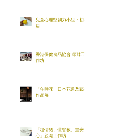
兒童心理堅韌力小組・初小
篇
香港保健食品協會-頌缽工
作坊
「午時花」日本花道及藝術
作品展
「穩情緒、懂管教、畫安
心」親職工作坊