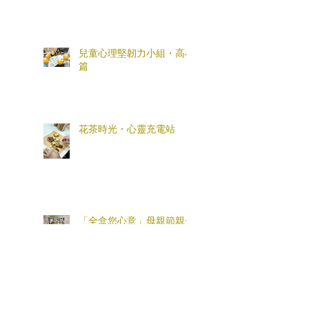
兒童心理堅韌力小組・高小
篇
花茶時光・心靈充電站
「全盒您心意」母親節親子
工作坊