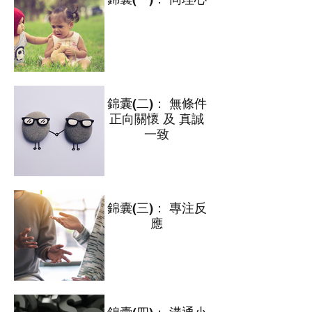
錦囊(二)： 無條件
正向關懷 及 真誠
一致
錦囊(三)： 專注反
應