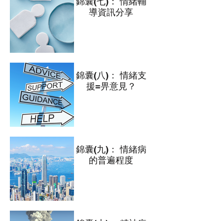
錦囊(七)： 情緒輔
導資訊分享
錦囊(八)： 情緒支
援=畀意見？
錦囊(九)： 情緒病
的普遍程度