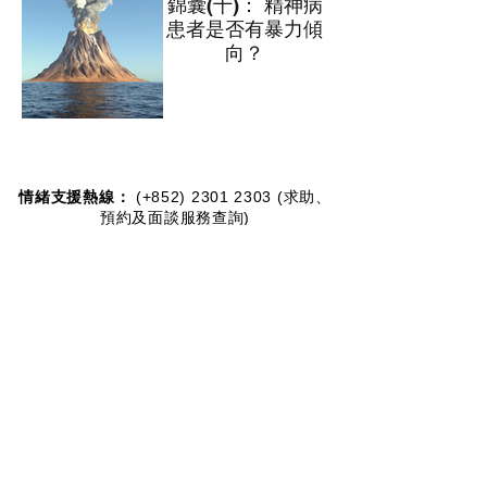
錦囊(十)： 精神病
患者是否有暴力傾
向？
情緒支援熱線：​​
(+852)
2301 2303
(求助、
預約及面談服務查詢)
捐款查詢：
(+852)
3690 1000
一般查詢：
(+852)
2947 8669
電郵地址：
joyful@jmhf.org
地址：
香港九龍新蒲崗五芳街10號新寶中心10樓
1001-1003室
(鄰近港鐵鑽石山站)
慈善團體編號：
91/7268
夥伴計劃：