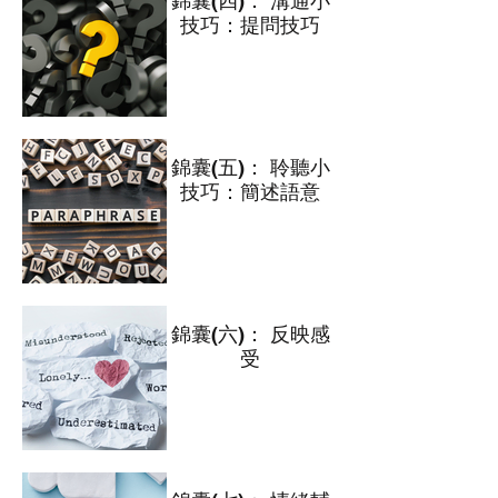
錦囊(四)： 溝通小
技巧：提問技巧
錦囊(五)： 聆聽小
技巧：簡述語意
錦囊(六)： 反映感
受