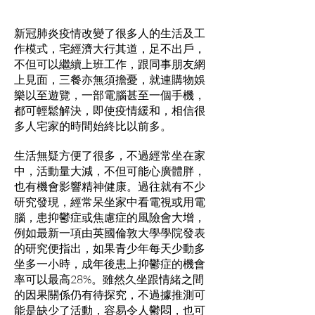
新冠肺炎疫情改變了很多人的生活及工
作模式，宅經濟大行其道，足不出戶，
不但可以繼續上班工作，跟同事朋友網
上見面，三餐亦無須擔憂，就連購物娛
樂以至遊覽，一部電腦甚至一個手機，
都可輕鬆解決，即使疫情緩和，相信很
多人宅家的時間始終比以前多。
生活無疑方便了很多，不過經常坐在家
中，活動量大減，不但可能心廣體胖，
也有機會影響精神健康。過往就有不少
研究發現，經常呆坐家中看電視或用電
腦，患抑鬱症或焦慮症的風險會大增，
例如最新一項由英國倫敦大學學院發表
的研究便指出，如果青少年每天少動多
坐多一小時，成年後患上抑鬱症的機會
率可以最高28%。雖然久坐跟情緒之間
的因果關係仍有待探究，不過據推測可
能是缺少了活動，容易令人鬱悶，也可