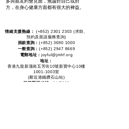
多與親友約會見面，無論對自己或對
方，在身心健康方面都有很大的裨益。
情緒支援熱線：​​
(+852)
2301 2303
(求助、
預約及面談服務查詢)
捐款查詢：
(+852)
3690 1000
一般查詢：
(+852)
2947 8669
電郵地址：
joyful@jmhf.org
地址：
香港九龍新蒲崗五芳街10號新寶中心10樓
1001-1003室
(鄰近港鐵鑽石山站)
慈善團體編號：
91/7268
夥伴計劃：
2012-2020
2016-2019