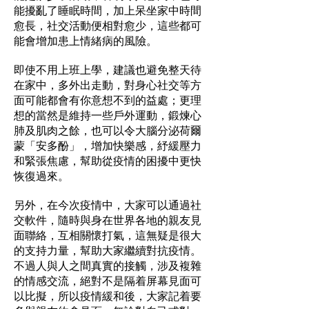
能擾亂了睡眠時間，加上呆坐家中時間
愈長，社交活動便相對愈少，這些都可
能會增加患上情緒病的風險。
即使不用上班上學，建議也避免整天待
在家中，多外出走動，對身心社交等方
面可能都會有你意想不到的益處；更理
想的當然是維持一些戶外運動，鍛煉心
肺及肌肉之餘，也可以令大腦分泌荷爾
蒙「安多酚」，增加快樂感，紓緩壓力
和緊張焦慮，幫助從疫情的困擾中更快
恢復過來。
另外，在今次疫情中，大家可以通過社
交軟件，隨時與身在世界各地的親友見
面聯絡，互相關懷打氣，這無疑是很大
的支持力量，幫助大家繼續對抗疫情。
不過人與人之間真實的接觸，涉及複雜
的情感交流，絕對不是隔着屏幕見面可
以比擬，所以疫情緩和後，大家記着要