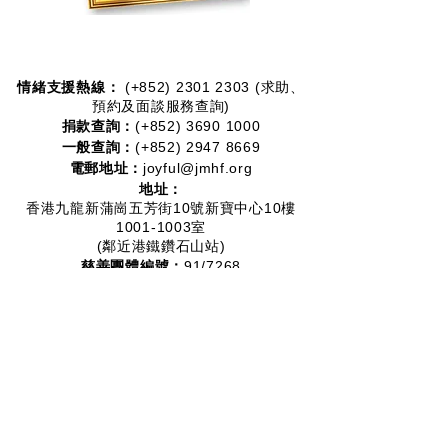
情緒支援熱線：​​
(+852)
2301 2303
(求助、
預約及面談服務查詢)
捐款查詢：
(+852)
3690 1000
一般查詢：
(+852)
2947 8669
電郵地址：
joyful@jmhf.org
地址：
香港九龍新蒲崗五芳街10號新寶中心10樓
1001-1003室
(鄰近港鐵鑽石山站)
慈善團體編號：
91/7268
夥伴計劃：
2012-2020
2016-2019