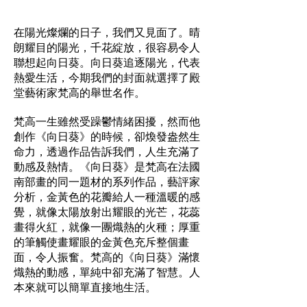
在陽光燦爛的日子，我們又見面了。晴
朗耀目的陽光，千花綻放，很容易令人
聯想起向日葵。向日葵追逐陽光，代表
熱愛生活，今期我們的封面就選擇了殿
堂藝術家梵高的舉世名作。
梵高一生雖然受躁鬱情緒困擾，然而他
創作《向日葵》的時候，卻煥發盎然生
命力，透過作品告訴我們，人生充滿了
動感及熱情。《向日葵》是梵高在法國
南部畫的同一題材的系列作品，藝評家
分析，金黃色的花瓣給人一種溫暖的感
覺，就像太陽放射出耀眼的光芒，花蕊
畫得火紅，就像一團熾熱的火種；厚重
的筆觸使畫耀眼的金黃色充斥整個畫
面，令人振奮。梵高的《向日葵》滿懷
熾熱的動感，單純中卻充滿了智慧。人
本來就可以簡單直接地生活。