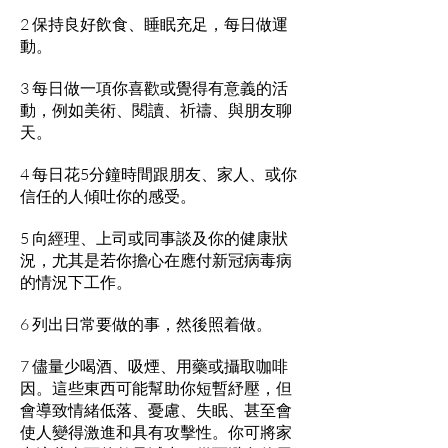
2 保持良好飲食、睡眠充足，每日做運
動。
3 每日做一項你喜歡或覺得有意義的活
動，例如美術、閱讀、祈禱、與朋友聊
天。
4 每日花5分鐘時間跟朋友、家人、或你
信任的人傾吐你的感受。
5 向經理、上司或同事談及你的健康狀
況，尤其是若你擔心在應付新冠病毒病
的情況下工作。
6 列出日常要做的事，然後照着做。
7 儘量少喝酒、吸煙、用藥或攝取咖啡
因。這些東西可能幫助你短暫紓壓，但
會導致情緒低落、憂慮、失眠、甚至會
使人變得激進和具有攻擊性。你可將家