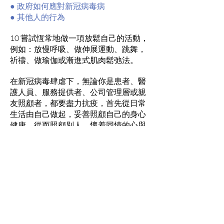
● 政府如何應對新冠病毒病
● 其他人的行為
10 嘗試恆常地做一項放鬆自己的活動，
例如：放慢呼吸、做伸展運動、跳舞，
祈禱、做瑜伽或漸進式肌肉鬆弛法。
在新冠病毒肆虐下，無論你是患者、醫
護人員、服務提供者、公司管理層或親
友照顧者，都要盡力抗疫，首先從日常
生活由自己做起，妥善照顧自己的身心
健康，從而照顧別人。懷着同情的心與
人溝通互動，幫助承受壓力和巨大痛苦
的人。幫助自己同時也幫助別人，一同
抵抗這世紀疫症。
壓力過大的症狀
人人對壓力的反應不同，以下症狀較為
普遍。
生理症狀：
頭痛，難以入睡，沒有胃口