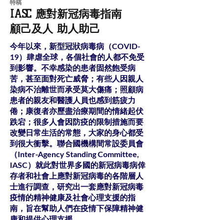
​特稿
IASC 應對新冠病毒指南
顧己及人 助人助己
今年以來，新型冠狀病毒病（COVID-
19）肆虐全球，各個社會的人都不免受
到影響。不幸感染的患者固然飽受病
苦，甚至面對死亡威脅；有些人因親人
染病不治離世而承受莫大傷痛；照顧病
患者的親友和醫護人員也感到筋疲力
倦；康復者亦歷盡治療期間的情緒起伏
跌宕；很多人會因防疫的限制措施而要
改變日常生活的常態，大家的身心都受
到很大衝擊。聯合國機構間常設委員會
（Inter-Agency Standing Committee,
IASC）就此對世界多國的新冠病毒病倖
存者和社會上應對新冠病毒的各階層人
士進行調查，研究出一套應對新冠病毒
疫情的精神健康及社會心理支援的指
南，旨在幫助人們在疫情下保障精神健
康和提供心理支援。