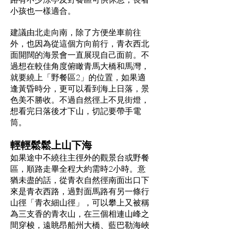
小孩也一樣適合。
建議由北走向南，除了方便坐車前往
外，也因為從這個方向前行，青衣西北
面開闊的海景會一直展現自己面前。不
過想在較佳角度俯瞰青馬大橋和馬灣，
就要繞上「野餐區2」的位置，如果適
逢黃昏時分，更可以看到海上日落，景
色美不勝收。不過自然徑上不見街燈，
想看完日落後才下山，切記要帶手電
筒。
輕輕鬆鬆上山下海
如果途中不繞往主徑外的觀景台或野餐
區，順路走畢全程大約需時2小時。意
猶未盡的話，從青衣自然徑南面出口下
來是青衣西路，過對面馬路有另一條行
山徑「青衣細山徑」，可以攀上又被稱
為三支香的青衣山，在三個相連山峰之
間穿梭，遠眺昂船州大橋、藍巴勒海峽