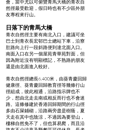
會，當中尤以可俯覽青馬大橋的青衣自
然徑最受歡迎，假日時也有不少區外朋
友專程來行山。
日落下的青馬大橋
青衣自然徑主要有南北入口，建議可坐
巴士到青衣長宏邨巴士總站下車，沿寮
肚路向上行一段斜路便到達北面入口。
南面入口在另一個屋苑青華苑對面，但
因為附近沒有明顯標記，不熟路的朋友
還是由北面進入較好。
青衣自然徑總長6,400米，由葵青慶回歸
健康徑、葵青慶回歸教育徑等幾條行山
徑組成，彼此相通，沿路指示牌也不
少，想由北走去南或相反而行也不會迷
路。這條修建於香港回歸期間的行山徑
多由石屎鋪砌，沿路兩旁盡是樹蔭，夏
天走在其中也陰涼，不過因為要登山，
樓梯自然免不了，但也算易爬，而且沿
路有不少涼亭及野餐區可供休息，長者