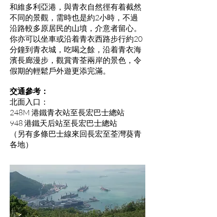
和維多利亞港，與青衣自然徑有着截然
不同的景觀，需時也是約2小時，不過
沿路較多原居民的山墳，介意者留心。
你亦可以坐車或沿着青衣西路步行約20
分鐘到青衣城，吃喝之餘，沿着青衣海
濱長廊漫步，觀賞青荃兩岸的景色，令
假期的輕鬆戶外遊更添完滿。
交通參考：
北面入口：
248M 港鐵青衣站至長宏巴士總站
948 港鐵天后站至長宏巴士總站
（另有多條巴士線來回長宏至荃灣葵青
各地）