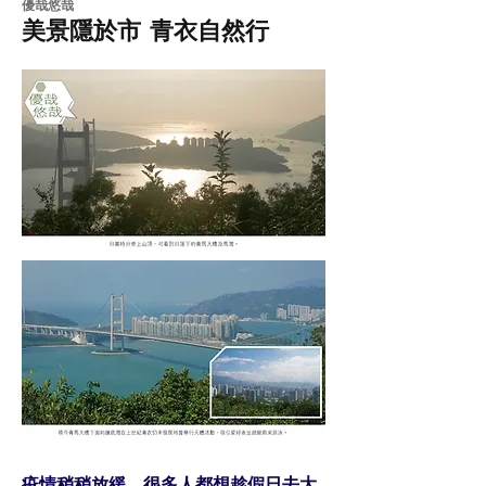
​優哉悠哉
美景隱於市 青衣自然行
疫情稍稍放緩，很多人都想趁假日去大