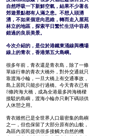
自然呼吸一下新鮮空氣，結果不少著名
郊遊景點都有人滿之患。不想人頭湧
湧，不如來個逆向思維，轉而走入屋苑
林立的地區，探索平日繁忙生活中容易
錯過的良辰美景。
今次介紹的，是位於港鐵東涌線與機場
線上的青衣，香港第五大島嶼。
很多年前，青衣還是青衣島，除了一條
單線行車的青衣大橋外，對外交通就只
靠渡海小輪，一旦大橋上有交通事故，
島上居民只能步行過橋。今天青衣已有
8條跨海大橋，成為全港最多跨海橋樑
接駁的島嶼，渡海小輪亦只剩下碼頭供
人休憩之用。
青衣雖然已是全世界人口最密集的島嶼
之一，但也保留了大部分原有的山貌，
為區內居民提供很多接觸大自然的機