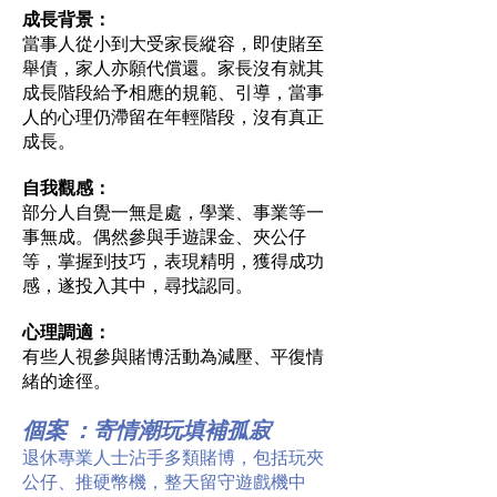
成長背景：
當事人從小到大受家長縱容，即使賭至
舉債，家人亦願代償還。家長沒有就其
成長階段給予相應的規範、引導，當事
人的心理仍滯留在年輕階段，沒有真正
成長。
自我觀感：
部分人自覺一無是處，學業、事業等一
事無成。偶然參與手遊課金、夾公仔
等，掌握到技巧，表現精明，獲得成功
感，遂投入其中，尋找認同。
心理調適：
有些人視參與賭博活動為減壓、平復情
緒的途徑。
個案 ：寄情潮玩填補孤寂
退休專業人士沾手多類賭博，包括玩夾
公仔、推硬幣機，整天留守遊戲機中