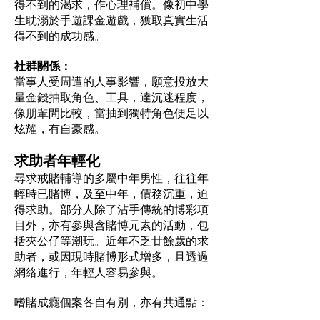
得不到的渴求，作心理補償。像初中學
生耽溺於手遊課金遊戲，獲取真實生活
得不到的成功感。
社群關係：
當事人受周遭的人事影響，願意投放大
量金錢抽取角色、工具，達沉迷程度，
像朋輩間比較，當抽到獨特角色便足以
炫耀，有自豪感。
求助者年輕化
尋求戒賭輔導的多屬中年男性，往往年
輕時已賭博，及至中年，債務沉重，迫
得求助。部分人除了沾手傳統的博彩項
目外，亦有參與含賭博元素的活動，包
括夾公仔等潮玩。近年不乏廿餘歲的求
助者，或因現時賭博形式增多，且透過
網絡進行，年輕人容易參與。
嗜賭成癮個案各自有別，亦有共通點：