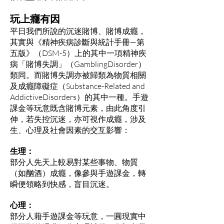
玩上癮有因
平日我們所說的沉迷賭博、賭博成癮，
其實與《精神疾病診斷與統計手冊—第
五版》（DSM-5）上的其中一項精神疾
病「賭博失調」（GamblingDisorder）
類同。而賭博失調亦被歸類為物質相關
及成癮障礙症（Substance-Related and
AddictiveDisorders）的其中一種。手遊
課金等玩意既含賭博元素，由此角度引
伸，若失控沉迷，亦可視作成癮，涉及
生、心理及社會因素的交互影響：
生理：
部分人先天上較易對某些事物、物質
（如酗酒）成癮，像參與手遊課金，轉
瞬便領略到快感，盲目沉迷。
心理：
部分人藉手遊課金等玩意，一圓現實中