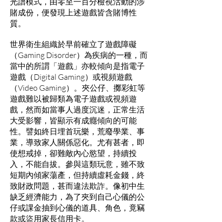
光譜模式，由零至一百分檢視活動的涉
賭成份，便發現上述遊戲皆含賭博性
質。
世界衛生組織於早前確立了遊戲障礙
（Gaming Disorder）為疾病的一種，而
當中的所謂「遊戲」亦較傾向是指電子
遊戲（Digital Gaming）或視頻遊戲
（Video Gaming）。夾公仔、擲彩虹等
遊戲難以被歸類為電子遊戲或視頻遊
戲，然而如當事人過度沉迷，正常生活
大受影響，皆顯示有成癮傾向的可能
性。譬如終日埋首玩樂，荒廢學業、事
業，導致家人關係惡化。尤有甚者，即
使想戒掉，卻難敵內心慾望，持續投
入，不能自拔。參與這類玩意，雖不致
短期內傾家蕩產，但持續虛耗金錢，終
致財政問題，甚而違法欺詐。像初中生
缺乏經濟能力，為了夾到自己心儀的公
仔或課金抽到心儀的道具、角色，竟竊
款或盜用家長信用卡。