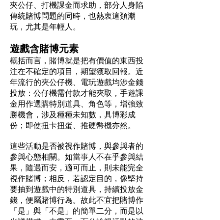
夾公仔、打機課金而求助，部分人身陷
傳統賭博問題的同時，也熱衷這類潮
玩，尤其是年輕人。
遊戲含賭博元素
概括而言，賭博就是把有價值的東西投
注在不確定的項目，期望獲取回報。近
年流行的夾公仔機、電玩遊戲均涉金錢
投放：公仔機需付款才能夾取，手遊課
金用作選購特別道具、角色等，增強致
勝機會，涉及種種未知數，具博彩成
份；即使扭卡扭蛋、推硬幣機亦然。
這些活動是否被視作賭博，與參與者的
參與心態相關。如當事人不在乎參與結
果，隨遇而安，適可而止，則未能完全
視作賭博；相反，若認定目的，像堅持
要抽到遊戲中的特別道具，持續投放金
錢，便屬賭博行為。故此不宜把賭博作
「是」與「不是」的簡單二分，而是以