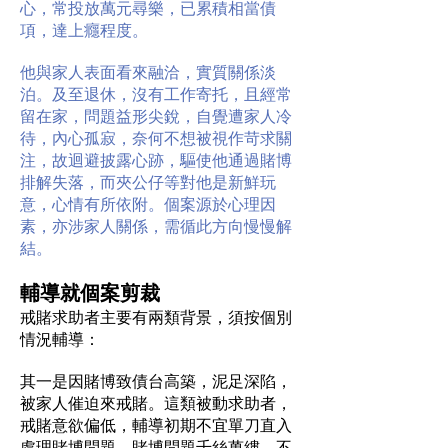
心，常投放萬元尋樂，已累積相當債
項，達上癮程度。
他與家人表面看來融洽，實質關係淡
泊。及至退休，沒有工作寄托，且經常
留在家，問題益形尖銳，自覺遭家人冷
待，內心孤寂，奈何不想被視作苛求關
注，故迴避披露心跡，驅使他通過賭博
排解失落，而夾公仔等對他是新鮮玩
意，心情有所依附。個案源於心理因
素，亦涉家人關係，需循此方向慢慢解
結。
輔導就個案剪裁
戒賭求助者主要有兩類背景，須按個別
情況輔導：
其一是因賭博致債台高築，泥足深陷，
被家人催迫來戒賭。這類被動求助者，
戒賭意欲偏低，輔導初期不宜單刀直入
處理賭博問題。賭博問題千絲萬縷，不