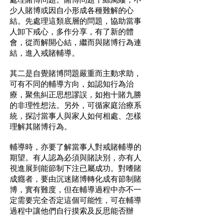
少人賭博或因自小形成各種難解的心
結。先處理這類底層的問題，協助當事
人卸下戒心，多作分享，有了新的體
會，從而解開心結，繼而與賭博行為連
結，進入戒賭輔導。
其二是自覺賭博問題嚴重而主動求助，
可有不同的輔導方向，如認知行為治
療，聚焦糾正思想謬誤，如抱十賭九勝
的非理性想法。另外，可循家庭治療系
統，探討當事人與家人如何相處、怎樣
理解其賭博行為。
輔導時，亦要了解當事人對戒賭輔導的
期望。有人認為必須與賭訣別，亦有人
視進展到能節制下注已屬成功。對嗜賭
成癮者，要由沉迷賭博轉化成有節制賭
博，實有難度，但在輔導過程中亦不一
定需要完全否定這個可能性，可在輔導
過程中讓他們自行摸索及反思能否辦