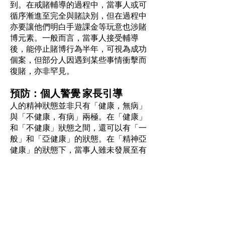
到。在戒賭輔導的過程中，當事人或可
循序漸進至完全與賭訣別，但在過程中
亦要讓他們明白手遊課金等玩意也涉賭
博元素。一般而言，當事人接受輔導
後，能停止賭博行為半年，可視為成功
個案，但部分人因遇到某些事情衝擊而
復賭，亦非罕見。
預防：個人警覺 家長引導
人的精神狀態並非只有「健康，無病」
與「不健康，有病」兩極。在「健康」
和「不健康」狀態之間，還可以有「一
般」和「亞健康」的狀態。在「精神亞
健康」的狀態下，當事人雖未發展至有
精神疾病，但可能已出現了不少心理或
生活狀況，如對生活失去期待、經常與
人爭執等。在這狀態下再遇上外來刺
激，就容易對某些行為、物質成癮。要
及早預防，個人應定期檢視自己當下的
精神狀態處於哪一個位置，有否成癮問