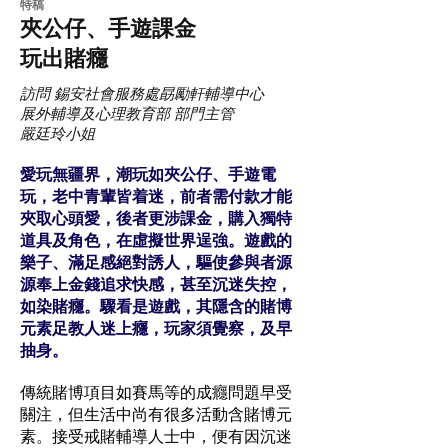
特稿
夾公仔、手遊課金
玩出賭癮
訪問 錫安社會服務處勗勵軒輔導中心
展外輔導及心理教育部 部門主管
嚴廷玲小姐
愛玩無疆界，潮玩如夾公仔、手遊電
玩，老中青輩皆着迷，前者需付款才能
夾取心頭愛，後者更涉課金，購入獨特
道具及角色，在虛擬世界逞強。遊戲的
樂子、滿足感絕對誘人，驅使參與者源
源奉上金錢追求快感，甚至沉迷失控，
如染賭癮。驟看是遊戲，其隱含的賭博
元素足教人迷上癮，玩家須覺察，及早
抽身。
傳統賭博項目如賽馬等的成癮問題早受
關注，但生活中尚有很多活動含賭博元
素。接受戒賭輔導人士中，便有因沉迷