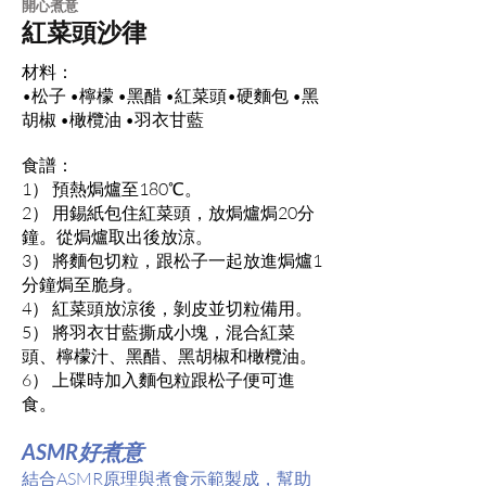
​開心煮意
紅菜頭沙律
材料：
•松子 •檸檬 •黑醋 •紅菜頭•硬麵包 •黑
胡椒 •橄欖油 •羽衣甘藍
食譜：
1） 預熱焗爐至180℃。
2） 用錫紙包住紅菜頭，放焗爐焗20分
鐘。從焗爐取出後放涼。
3） 將麵包切粒，跟松子一起放進焗爐1
分鐘焗至脆身。
4） 紅菜頭放涼後，剝皮並切粒備用。
5） 將羽衣甘藍撕成小塊，混合紅菜
頭、檸檬汁、黑醋、黑胡椒和橄欖油。
6） 上碟時加入麵包粒跟松子便可進
食。
ASMR好煮意
結合ASMR原理與煮食示範製成，幫助