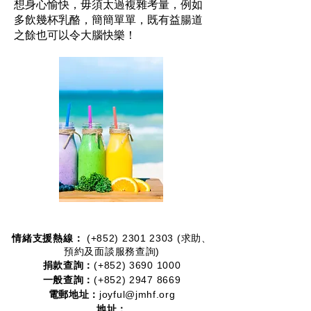
想身心愉快，毋須太過複雜考量，例如
多飲幾杯乳酪，簡簡單單，既有益腸道
之餘也可以令大腦快樂！
情緒支援熱線：​​
(+852)
2301 2303
(求助、
預約及面談服務查詢)
捐款查詢：
(+852)
3690 1000
一般查詢：
(+852)
2947 8669
電郵地址：
joyful@jmhf.org
地址：