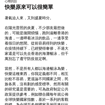
​心晴的話
快樂原來可以很簡單
暑氣迫人來，又到盛夏時分。
在陽光普照的炎夏，不少朋友最想做
的，可能是拋開煩惱，跑到遠離香港的
海邊，一邊呷着冰涼的飲品，一邊享受
着假日的悠閒。從前容易得到的快樂，
在疫情持續下，已經變得奢侈，不過大
家還是可以先去香港的海灘暢泳，但千
萬別忘了遵守防疫規定啊。
當然，不是所有人都以海邊暢泳為樂，
快樂這種東西，你我定義都不同，相互
比較不容易，更遑論不同國家之間，民
族各異，沒有劃的感受標準。然而有關
的研究還是需要的，可為政府制定公共
政策提供參考，例如聯合國每年就公佈
全球快樂國家指數，基於一系列的客觀
指標，為全球百多個國家及地區進行比