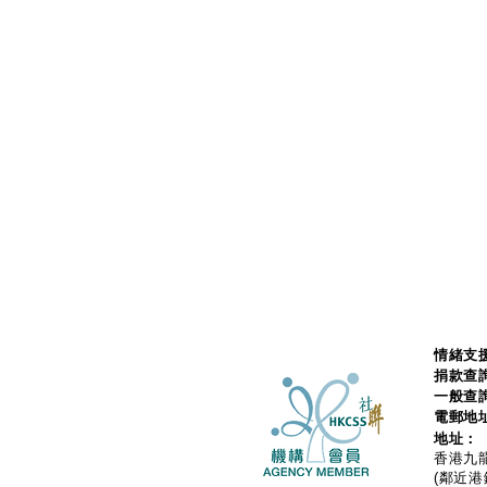
情緒支援
捐款查
一般查
電郵地
地址：
香港九龍
(鄰近港