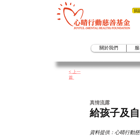
捐
關於我們
服
< 上一
篇
真情流露
給孩子及自
資料提供：心晴行動慈