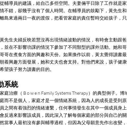
從輔導員的建議，給自己多些空間。夫妻倆平日除了工作就是家
情不錯，卻幾乎沒有了個人時間。在輔導員的鼓勵下，黃先生和
離島來過兩日一夜的渡假，把看管家庭的責任暫時交給孩子，只
黃先生夫婦反映若慧沒再出現情緒波動的情況，有時會主動跟爸
，並在不影響功課的情況下參加了不同類型的課外活動。她和哥
哥哥在煮食方面的興趣和天份。如果換作以前，黃太覺得讀書最
朝着興趣方面發展，她和丈夫也會支持。對他們來說，孩子健康
希望孩子努力讀書的目的。
動系統
療（ B o w e n Family Systems Therapy）的典型
庭而不是個人，家庭才是一個情緒系統，因為人的成長是受到原
員之間有着強烈的情緒連繫，任何事情發生在其中一個成員身上
會反過來影響該成員，因此深入了解每個家庭的部分與自己的關
然當事人最初沒有參與輔導過程，但因為父母願意先作出改變，