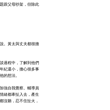
題跟父母吵架，但除此
說。黃太與丈夫都很擔
談過程中，了解到他們
年紀還小，擔心很多事
他的想法。
加強自我覺察。輔導員
情緒都牽扯入去，產生
都沒聽，忍不住扯火，