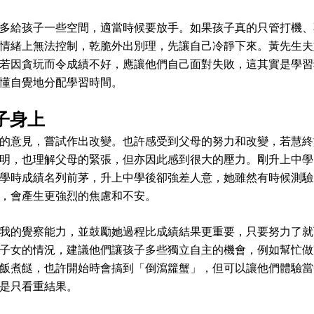
多給孩子一些空間，適當時候要放手。如果孩子真的只管打機、
情緒上無法控制，乾脆外出別理，先讓自己冷靜下來。黃先生夫
若因貪玩而令成績不好，應讓他們自己面對失敗，這其實是學習
懂自覺地分配學習時間。
子身上
的意見，嘗試作出改變。也許感受到父母的努力和改變，若慧終
明，也理解父母的緊張，但亦因此感到很大的壓力。剛升上中學
學時成績名列前茅，升上中學後卻強差人意，她雖然有時候測驗
，會產生更強烈的焦慮和不安。
我的覺察能力，並鼓勵她過程比成績結果更重要，只要努力了就
子女的情況，建議他們讓孩子多些獨立自主的機會，例如幫忙做
飯煮餸，也許開始時會搞到「倒瀉籮蟹」，但可以讓他們體驗當
是只看重結果。