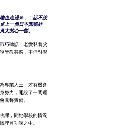
聰也走過來，二話不說
桌上一個日本陶瓷娃
黃太的心一樣。
乖巧聽話，老愛黏着父
說管教甚嚴，不但對學
為專業人士，才有機會
身努力，開設了一間運
會厲聲責備。
功課，問她學校的情況
續埋首功課之中。