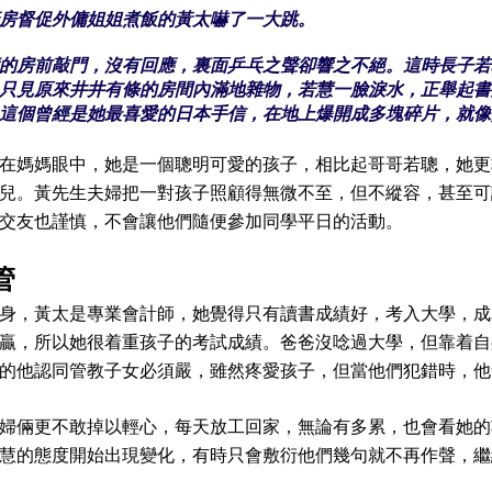
房督促外傭姐姐煮飯的黃太嚇了一大跳。
的房前敲門，沒有回應，裏面乒乓之聲卻響之不絕。這時長子若
只見原來井井有條的房間內滿地雜物，若慧一臉淚水，正舉起書
這個曾經是她最喜愛的日本手信，在地上爆開成多塊碎片，就像
在媽媽眼中，她是一個聰明可愛的孩子，相比起哥哥若聰，她更
兒。黃先生夫婦把一對孩子照顧得無微不至，但不縱容，甚至可
交友也謹慎，不會讓他們隨便參加同學平日的活動。
管
身，黃太是專業會計師，她覺得只有讀書成績好，考入大學，成
贏，所以她很着重孩子的考試成績。爸爸沒唸過大學，但靠着自
的他認同管教子女必須嚴，雖然疼愛孩子，但當他們犯錯時，他
婦倆更不敢掉以輕心，每天放工回家，無論有多累，也會看她的
慧的態度開始出現變化，有時只會敷衍他們幾句就不再作聲，繼