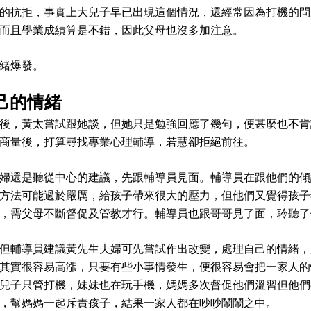
的抗拒，事實上大兒子早已出現這個情況，還經常因為打機的問
而且學業成績算是不錯，因此父母也沒多加注意。
緒爆發。
己的情緒
後，黃太嘗試跟她談，但她只是勉強回應了幾句，便甚麼也不肯
商量後，打算尋找專業心理輔導，若慧卻拒絕前往。
婦還是聽從中心的建議，先跟輔導員見面。輔導員在跟他們的傾
方法可能過於嚴厲，給孩子帶來很大的壓力，但他們又覺得孩子
，需父母不斷督促及管教才行。輔導員也跟哥哥見了面，聆聽了
但輔導員建議黃先生夫婦可先嘗試作出改變，處理自己的情緒，
其實很容易高漲，只要有些小事情發生，便很容易會把一家人的
兒子只管打機，妹妹也在玩手機，媽媽多次督促他們溫習但他們
，幫媽媽一起斥責孩子，結果一家人都在吵吵鬧鬧之中。