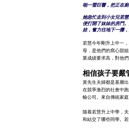
啪一聲巨響，把正在廚
她急忙走到小女兒若慧
便打開了妹妹的房門。
娃，奮力往地下一擲，
若慧今年剛升上中一，
母，是他們的窩心甜姐
業成績要求高，對他們
相信孩子要嚴
黃先生夫婦都是基層出
在競爭激烈的社會中跑
輸公司。來自傳統家庭
隨着若慧升上中學，夫
和結交了哪些同學。若