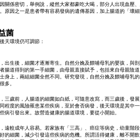
因關係密切，舉例說，縱然大家都豪吃大喝，部分人出現血壓、
。原因之一是患者帶有容易發病的遺傳基因，加上腸道的「壞細
益菌
後天環境仍可調節：
，出生後，細菌才逐漸寄生。自然分娩及餵哺母乳的嬰孩，與剖
者腸道得到的第一手細菌，由母親直接賦予，包括來自母親陰道
士身上，兩組細菌全然不同。研究發現，自然分娩及餵哺母乳的
很多。
，三歲前，人腸道的細菌如白紙，可隨意改寫，而三歲後，發展
同程度的風險罹患某些疾病，至於會否病發，後天環境是其中一
些病引發出來。故營造健康的腸道環境，要從小開始。
，遠較成年人容易。若家族有「三高」、癌症等病史，幼童階段
好的細菌，減少引發這些疾病的危機。所謂活得健康，離不開飲