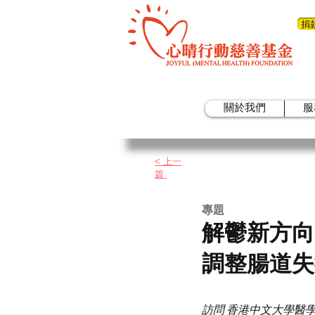
捐
關於我們
服
< 上一
篇
​專題
解鬱新方向
調整腸道失
訪問 香港中文大學醫