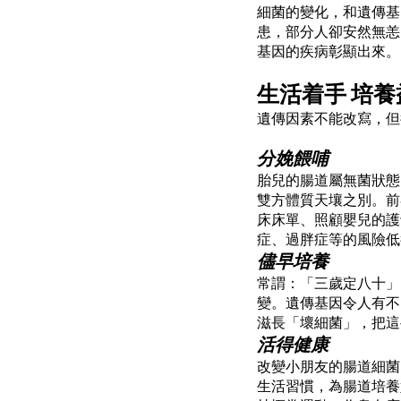
細菌的變化，和遺傳基
患，部分人卻安然無恙
基因的疾病彰顯出來。
生活着手 培養
遺傳因素不能改寫，但
分娩餵哺
胎兒的腸道屬無菌狀態
雙方體質天壤之別。前
床床單、照顧嬰兒的護
症、過胖症等的風險低
儘早培養
常謂：「三歲定八十」
變。遺傳基因令人有不
滋長「壞細菌」，把這
活得健康
改變小朋友的腸道細菌
生活習慣，為腸道培養