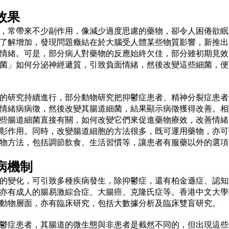
效果
，常帶來不少副作用，像減少過度思慮的藥物，卻令人困倦欲眠
了解增加，發現問題癥結在於大腦受人體某些物質影響，新推出
情緒。可是，部分病人對藥物的反應始終欠佳，部分雖初期見效
菌」如何分泌神經遞質，引致負面情緒，然後改變這些細菌，便
的研究持續進行，部分動物研究把抑鬱症患者、精神分裂症患者
情緒病病徵，然後改變其腸道細菌，結果顯示病徵獲得改善。相
些腸道細菌直接有關，如何改變它們來促進藥物療效，改善情緒
彰作用。同時，改變腸道細胞的方法很多，既可運用藥物，亦可
物方法，包括調節飲食、生活習慣等，讓患者有服藥以外的選項
病機制
的變化，可引致多種疾病發生，除抑鬱症，還有柏金遜症、認知
亦有成人的腸易激綜合症、大腸癌、克隆氏症等。香港中文大學
動物層面，亦有臨床研究，包括大數據分析及臨床雙盲研究。
鬱症患者，其腸道的微生態與非患者是截然不同的，但出現這些