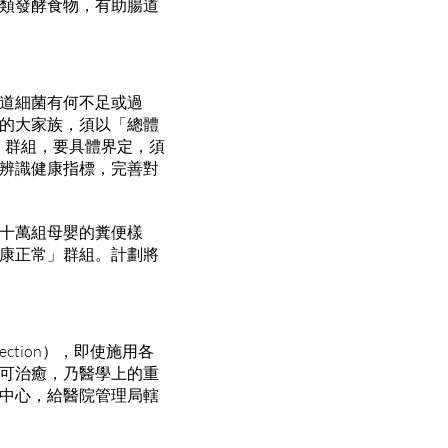
類發酵食物，有助腸道
道細菌有何不足或過
的大家族，須以「總體
常」群組，要具體界定，須
辨識健康指標，完善對
十萬組母嬰的糞便樣
康正常」群組。計劃將
fection），即使施用各
可治癒，乃醫學上的重
中心，給醫院管理局轄