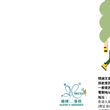
情緒支援
捐款查
一般查
電郵地
地址：
香港九龍
(鄰近港