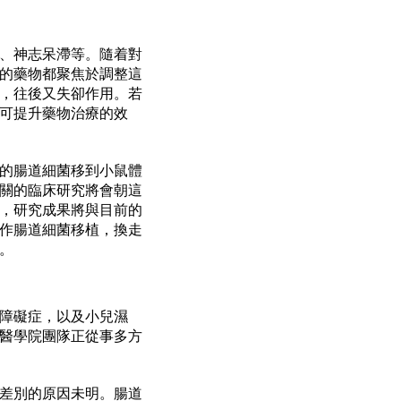
、神志呆滯等。隨着對
的藥物都聚焦於調整這
，往後又失卻作用。若
可提升藥物治療的效
的腸道細菌移到小鼠體
關的臨床研究將會朝這
，研究成果將與目前的
作腸道細菌移植，換走
。
障礙症，以及小兒濕
醫學院團隊正從事多方
差別的原因未明。腸道