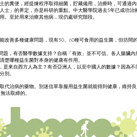
士的糞便，經提煉程序取得細菌，貯藏備用，治療時，可通過內
人士」的界定，亦是科研的重點。中大醫學院過去5年已成功治
用。至於用來治療其他病，現仍處研究階段。
能改善多種健康問題，現有50、60種可食用的益生菌，但坊間
康問題，有否醫學數據支持？自稱「有效」並不可信。各人腸臟內
清楚哪種益生菌對本身的健康有作用。
據，是來自西方人為主？有否亞洲人，以至中國人的數據？因為不
分別。
取代治病的藥物。別迷信單靠服用益生菌就能得到健康，維持良
是無法取締的。