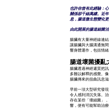
也許你曾有此經驗：心
關係卻千絲萬縷。近年
息，腸道微生態變化更
由此開展的腸道細菌治
腸臟有大量神經線連結
讓腸臟與大腦溝通無間
響身體運作，包括情緒
腸道壞菌擾亂
腸臟透過神經遞質把訊
多難以解釋的感覺。像
腸臟傳來的扭曲訊息滋
早前一項大型研究發現
令人感到消沉失落。治
存在某些「壞細菌」，
響，便有可能幫助治療