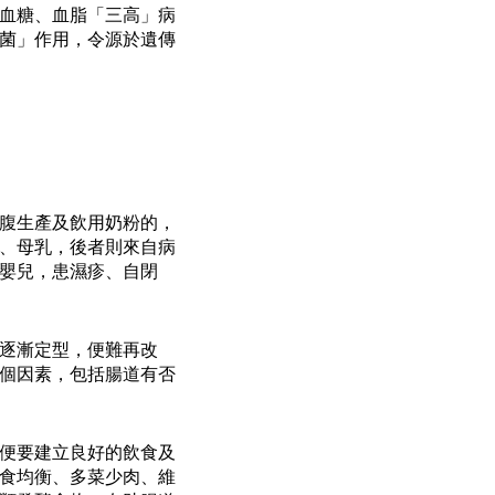
血糖、血脂「三高」病
菌」作用，令源於遺傳
腹生產及飲用奶粉的，
、母乳，後者則來自病
嬰兒，患濕疹、自閉
逐漸定型，便難再改
個因素，包括腸道有否
便要建立良好的飲食及
食均衡、多菜少肉、維