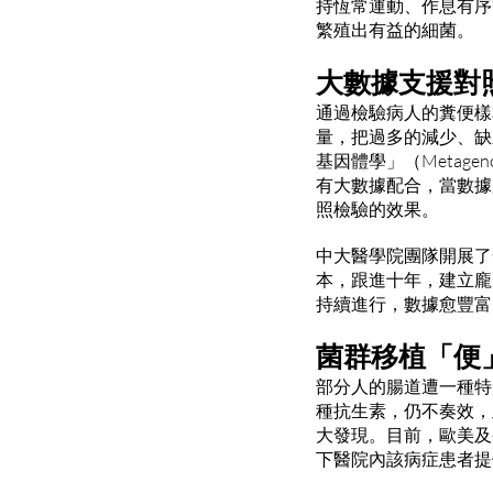
持恆常運動、作息有序
繁殖出有益的細菌。
大數據支援對
通過檢驗病人的糞便樣
量，把過多的減少、缺
基因體學」（Metag
有大數據配合，當數據
照檢驗的效果。
中大醫學院團隊開展了
本，跟進十年，建立龐
持續進行，數據愈豐富
菌群移植「便
部分人的腸道遭一種特別的細
種抗生素，仍不奏效，
大發現。目前，歐美及
下醫院內該病症患者提