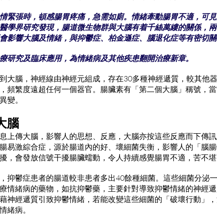
情緊張時，頓感腸胃疼痛，急需如廁。情緒牽動腸胃不適，可見
醫學界研究發現，腸道微生物群與大腦有着千絲萬縷的關係，兩
會影響大腦及情緒，與抑鬱症、柏金遜症、腦退化症等有密切關
療研究及臨床應用，為情緒病及其他疾患翻開治療新章。
到大腦，神經線由神經元組成，存在30多種神經遞質，較其他
，頻繁度遠超任何一個器官。腸臟素有「第二個大腦」稱號，當
異變。
大腦
息上傳大腦，影響人的思想、反應，大腦亦按這些反應而下傳訊
腸易激綜合症，源於腸道內的好、壞細菌失衡，影響人的「腦腸
擾，會發放信號干擾腸臟蠕動，令人持續感覺腸胃不適，苦不堪
，抑鬱症患者的腸道較非患者多出40餘種細菌。這些細菌分泌
療情緒病的藥物，如抗抑鬱藥，主要針對導致抑鬱情緒的神經遞
藉神經遞質引致抑鬱情緒，若能改變這些細菌的「破壞行動」，
情緒病。