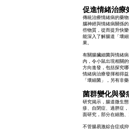
促進情緒治療
傳統治療情緒病的藥物
腦神經與情緒病關係的
些物質，從而提升快樂
能深入了解腸道「壞細
果。
有關腸臟細菌與情緒病
內，令小鼠出現相關的
方向進發，包括探究哪
情緒病治療發揮相得益
「壞細菌」，另有非藥
菌群變化與發
研究揭示，腸道微生態
疹、自閉症、過胖症，
面研究，部分在細胞、
不管腸易激綜合症或抑