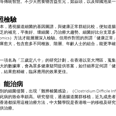
等傳統智慧。不少天然食物含益生元，如蒜頭，以及韓國泡菜一
照檢驗
本，透視腸道細菌的基因圖譜，與健康正常群組比較，便知道腸
乏的補充，平衡好、壞細菌，乃治療大趨勢。細菌好比分支眾多
enomics）方法才能層層深入檢驗。但用作對照的所謂「健康正
庫愈大，包含愈多不同種族、階層、年齡人士的組合，能更準確
一項名為「三歲定八十」的研究計劃，在香港以至大灣區，蒐集
大的數據庫，會為眾多健康疑問提供答案，如仔細界定何謂「健
，結果愈精確，臨床應用的效果更佳。
」能治病
菌侵襲，出現「難辨梭菌感染」（Clostridium Difficile In
此病的致命率頗高。
研究發現，通過腸道菌群移植，近九成患者
香港都採用這種治療方法，中大醫學院是香港唯一的移植及研究
供治療。