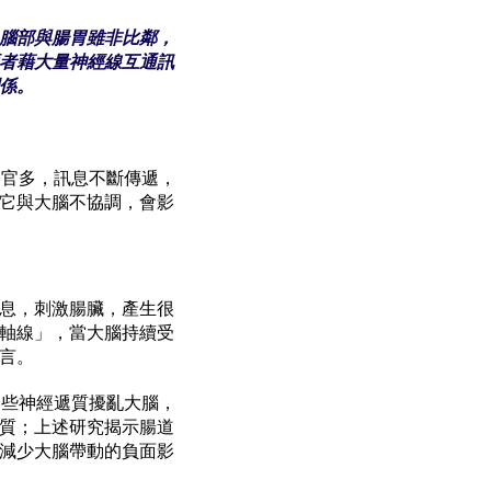
腦部與腸胃雖非比鄰，
者藉大量神經線互通訊
係。
器官多，訊息不斷傳遞，
它與大腦不協調，會影
息，刺激腸臟，產生很
軸線」，當大腦持續受
言。
一些神經遞質擾亂大腦，
質；上述研究揭示腸道
減少大腦帶動的負面影