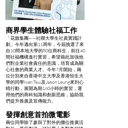
商界學生體驗社福工作
「花旗集團——社聯大學生社責實踐計
劃」今年邁向第11周年，今屆挑選了來
自10間本地大學的80位商科生，前往40
間社福機構進行實習，希望藉此加強他
們對企業社會責任的意識，培育成為關
心社會的商業人才。今年7月開始，兩
位分別來自香港中文大學及香港恒生大
學的同學Ivan Tsui及Jason Leung來到心
晴行動，展開為期160小時的實習，運
用他們的商科知識和創新思維，協助我
們提升推廣及宣傳能力。
發揮創意首拍微電影
兩位同學除了參與了對外的攤位推廣活