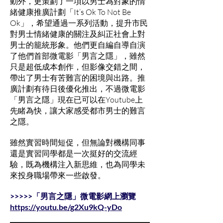
動外，更策劃了一項以男士為對象的情
緒健康推廣計劃「It’s Ok To Not Be
Ok」，希望通過一系列活動，提升市民
對男士情緒健康的關注及糾正社會上對
男士的籠統形象。他們更自編自導自演
了他
們首部微電影「男言之隱」，雖然
只是超低成本創作，但影像交錯之間，
帶出了男士有苦難言的困境與出路。推
廣計劃有待日後優化推出，不過微電影
「男言之隱」現在已可以在Youtube上
先睹為快，讓大家感受都市男士的難言
之隱。
雖然實習時間短促，但無論對機構同事
還是實習同學都是一次挺好的交流經
驗，既為機構注入新思維，也為同學未
來投身職場帶來一些啟發。
>>>>>「男言之隱」微電影網上瀏覽
https://youtu.be/g2Xu9kQ-yDo