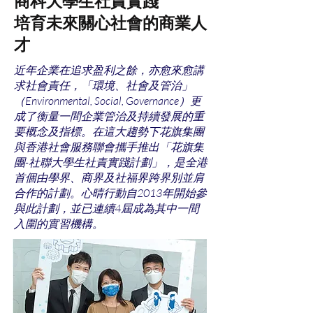
商科大學生社責實踐
培育未來關心社會的商業人
才
近年企業在追求盈利之餘，亦愈來愈講
求社會責任，「環境、社會及管治」
（Environmental, Social, Governance）更
成了衡量一間企業管治及持續發展的重
要概念及指標。在這大趨勢下花旗集團
與香港社會服務聯會攜手推出「花旗集
團-社聯大學生社責實踐計劃」，是全港
首個由學界、商界及社福界跨界別並肩
合作的計劃。心晴行動自2013年開始參
與此計劃，並已連續4屆成為其中一間
入圍的實習機構。