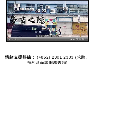
情緒支援熱線：​​
(+852)
2301 2303
(求助、
預約及面談服務查詢)
捐款查詢：
(+852)
3690 1000
一般查詢：
(+852)
2947 8669
電郵地址：
joyful@jmhf.org
地址：
香港九龍新蒲崗五芳街10號新寶中心10樓
1001-1003室
(鄰近港鐵鑽石山站)
慈善團體編號：
91/7268
夥伴計劃：