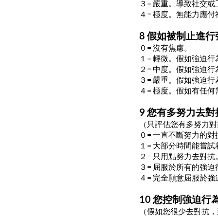
３= 嚴重。導致社交
４= 極度。無能力應
8 假如被制止進
０= 沒有焦慮。
１= 輕微。假如強迫
２= 中度。假如強迫
３= 嚴重。假如強迫
４= 極度。假如有任
9 您有多努力去
（只評估您有多努力對
０= 一直不斷努力的
１= 大部分時間能嘗
２= 只用點努力去對抗
３= 屈服於所有的強
４= 完全願意屈服於強
10 您控制強迫
（假如您很少去對抗，