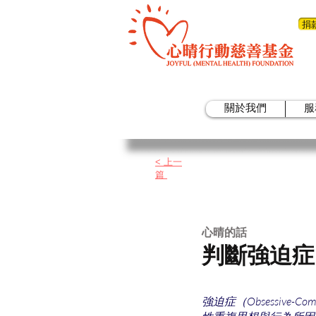
捐
關於我們
服
< 上一
篇
​心晴的話
判斷強迫症O
強迫症（Obsessive-