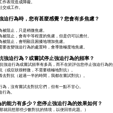
或工作表現造成障礙。
付社交或工作。
行強迫行為時，您有甚麼感覺？您會有多焦慮？
行為被阻止，只是稍微焦慮。
行為被阻止，會有中等程度的焦慮，但是仍可以應付。
行為被阻止，會明顯且困擾地增加焦慮。
何需要改變強迫行為的處置時，會導致極度地焦慮。
對抗強迫行為？或嘗試停止強迫行為的頻率？
抗強迫行為或嘗試頻率有多高，而不在於評估您停止強迫行為的
對抗（或症狀很輕微，不需要積極地對抗）。
試着去對抗（超過一半的時間，我都在嘗試對抗）。
。
迫行為，沒有嘗試去對抗它們，但有一點不甘心。
迫行為。
行為的能力有多少？您停止強迫行為的效果如何？
那就回想那些少數對抗的情境，以便回答此題。）