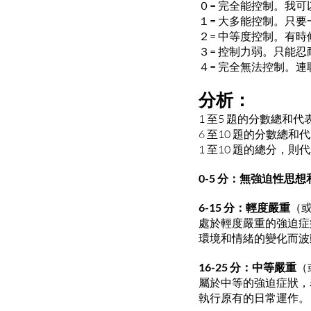
０= 完全能控制。我
１= 大多能控制。只
２= 中等度控制。有
３= 控制力弱。只能
４= 完全無法控制。
分析：
1 至5 題的分數總和
6 至10 題的分數總
1 至10 題的總分，
0-5 分：無強迫性思
6-15 分：輕度嚴重
（或
處於輕度嚴重的強迫症
環境和情緒的變化而波
16-25 分：中等嚴重
（
屬於中等的強迫症狀，
執行原有的日常運作。