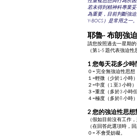
性重複思想與行為所困
若未得到精神科專業妥
為重要，目前判斷強迫症的工具很
Y-BOCS）是常用之一
耶魯- 布朗強
請您按照過去一星期的
（第1-5 題代表強迫性
1 您每天花多少
０= 完全無強迫性思想
１=輕微（少於1 小時
２=中度（1 至3 小
３=重度（多於3 小時
４=極度（多於8 小
2 您的強迫性思
（假如目前沒有工作，
（在回答此選項時，回
０= 不會受妨礙。