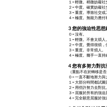
１= 輕微。稍微妨礙
２= 中度。確實妨礙
３= 重度。導致社交
４= 極度。無能力應
3 您的強迫性思
０= 沒有。
１= 輕微。不會太煩人
２= 中度。覺得很煩
３= 重度。非常煩人。
４= 極度。幾乎一直
4 您有多努力對
（重點不在於轉移是否
０= 一直不斷地努力
１= 大部分時間都試
２= 用些許努力去對抗
３= 屈服於所有的強
４= 完全願意屈服於