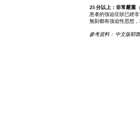
25 分以上：非常嚴重
（
患者的強迫症狀已經非
無刻都有強迫性思想，
參考資料： 中文版耶魯-布