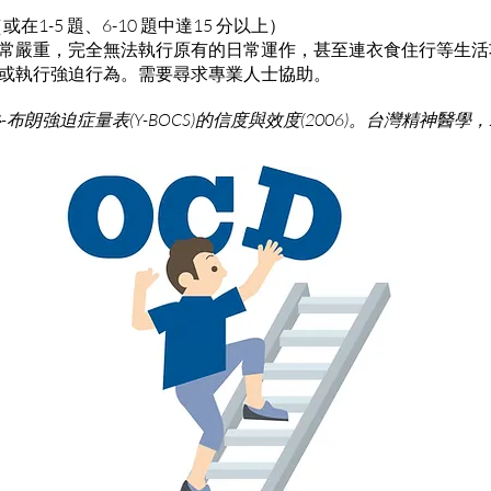
或在1-5 題、6-10 題中達15 分以上）
常嚴重，完全無法執行原有的日常運作，甚至連衣食住行等生活
或執行強迫行為。需要尋求專業人士協助。
朗強迫症量表(Y-BOCS)的信度與效度(2006)。台灣精神醫學，20(