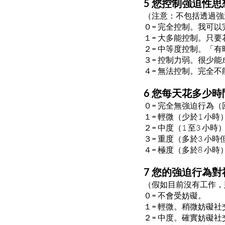
5 您控制強迫性
（注意：不包括透過強
０= 完全控制。我可
１= 大多能控制。只
２= 中等度控制。「
３= 控制力弱。很少
４= 無法控制。完全
6 您每天花多少
０= 完全無強迫行為（
１= 輕微（少於1 小
２= 中度（1 至3 小
３= 重度（多於3 小
４= 極度（多於8 小
7 您的強迫行為
（假如目前沒有工作，
０= 不會受妨礙。
１= 輕微。稍微妨礙
２= 中度。確實妨礙