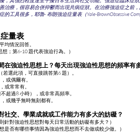
擾，其強烈程度達至干擾日常生活與社交功能。強迫症臨床症狀
善治療，很容易合併抑鬱而出現共病症狀。在治療強迫症之前，
多，耶魯- 布朗強迫症量表（Yale-BrownObsessive Compulsiv
。
迫症量表
平均情況回答。
思想；第6-10 題代表強迫行為。）
時間在強迫性思想上？每天出現強迫性思想的頻率有
（若選此項，可直接跳答第6 題）。
），或偶爾有。
時），或常常有。
但不超過8 小時），或非常高頻率。
時），或幾乎無時無刻都有。
想對社交、學業成就或工作能力有多大的妨礙？
則針對強迫性思想對每天日常活動的妨礙有多大？）
想是否有哪些事情因為強迫性思想而不去做或較少做。）