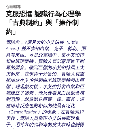
​心理輔導
克服恐懼 認識行為心理學
「古典制約」與「操作制
約」
實驗前，9個月大的小艾伯特（Little
Albert）並不害怕白鼠、兔子、棉花、面
具等東西。可是於實驗中，當小艾伯特
和白鼠玩耍時，實驗人員刻意製造了刺
耳的聲音。聽到巨響的小艾伯特馬上大
哭起來，表現得十分害怕。實驗人員重
複地於小艾伯特和白老鼠玩耍時發出巨
響，經過數次後，小艾伯特將白鼠和巨
響建立了聯繫，他只要看見白鼠就會感
到恐懼，就像聽見巨響一樣。而且，這
種情緒反應也對相似的物品有泛化
（Generalization）的現象，在實驗的17
天後，實驗人員發現小艾伯特面對兔
子、毛茸茸的狗和海豹皮大衣時也變得