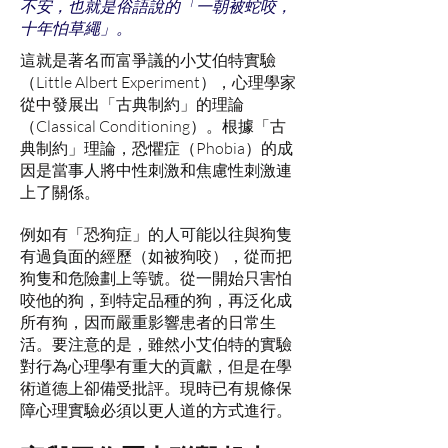
不安，也就是俗語說的「一朝被蛇咬，
十年怕草繩」。
這就是著名而富爭議的小艾伯特實驗
（Little Albert Experiment），心理學家
從中發展出「古典制約」的理論
（Classical Conditioning）。根據「古
典制約」理論，恐懼症（Phobia）的成
因是當事人將中性刺激和焦慮性刺激連
上了關係。
例如有「恐狗症」的人可能以往與狗隻
有過負面的經歷（如被狗咬），從而把
狗隻和危險劃上等號。從一開始只害怕
咬他的狗，到特定品種的狗，再泛化成
所有狗，因而嚴重影響患者的日常生
活。要注意的是，雖然小艾伯特的實驗
對行為心理學有重大的貢獻，但是在學
術道德上卻備受批評。現時已有規條保
障心理實驗必須以更人道的方式進行。