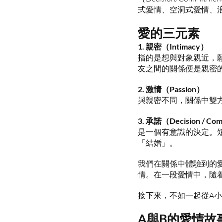
式愛情、空洞式愛情、
愛的三元素
1. 親密（Intimacy）
指的是想與對象親近，
友之間的關係便是親密
2. 激情（Passion）
與親密不同，關係中雙
3. 承諾（Decision / Co
是一個有意識的決定。
「結婚」。
我們在關係中體驗到的
情。在一段愛情中，隨
接下來，不如一起從A
A與B的愛情故