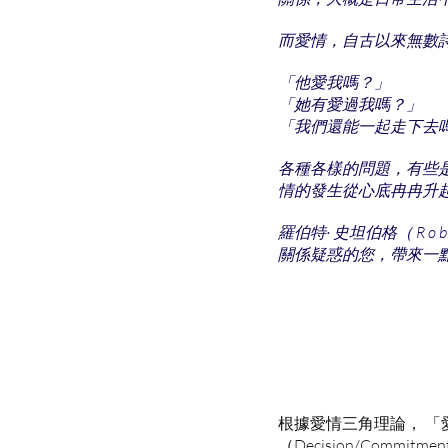
而愛情，自古以來無數
「他愛我嗎？」
「她有愛過我嗎？」
「我們還能一起走下去
各種各樣的問題，有些
情的發生從心底冉冉升
羅伯特· 史坦伯格（ R o b e
關係疑惑的您，帶來一
根據愛情三角理論， 「愛」
（Decision/Co