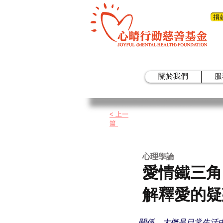
捐
關於我們
服
< 上一
篇
​心理學論
愛情鐵三角
解釋愛的疑
關係，大概是日常生活