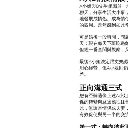
A小姐與B先生相識於
聊天，分享生活大小事
地發展成情侶。成為情
的四周。既然感到如此
可是婚後一段時間，問
天；現在每天下班吃過
但經一番查問與觀察，
最後A小姐決定跟丈夫
用心經營；但A小姐則
差。
正向溝通三式
您有否聽過像上述A小
係的轉變與及適應往往
此，無論是情侶或夫妻，在日
有效促使與另一半的交
第一式：轉向彼此