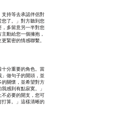
、支持等去承認伴侶對
苦您了。」對方聽到您
要，多留意另一半對您
方主動給您一個擁抱，
立更緊密的情感聯繫。
着十分重要的角色。當
我」做句子的開頭，並
多的關懷，並希望對方
的我感到有點寂寞。」
上不必要的開支，您可
何打算。」這樣清晰的