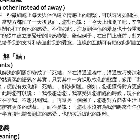
 other instead of away）
在一些微細處上每天與伴侶建立情感上的聯繫，可以透過如關注
，當雙方都忙了一天後見面，您對他說：「今天上班累了吧，辛
很關心和了解他的感受。不僅如此，注意到伴侶的愛意也十分重
才能從中建立更緊密的情感聯繫。擧個例子，在出門上班前，對
想給予您的支持和表達對您的愛意。這樣的互動可有助彼此間建
」解「結」
ents）
以解決的問題卻變成了「死結」？在溝通過程中，溝通技巧扮演
帶點責罵的語氣？其實，只要其中一方採取軟化的態度，多用「
緒，便能有效化解「死結」、解決問題。例如，您想獲得對方更
，此時您可以說：「我很想念您，我享受與您相處的時候，現在
不在乎我、不想見到我。」再舉另一個例子，您想對方節省生活
您擁有更多的儲蓄。」而不是說：「您根本沒有為我們將來作任
一半直接地體會到您的感受，也能拉近彼此的距離。
意義
eaning）