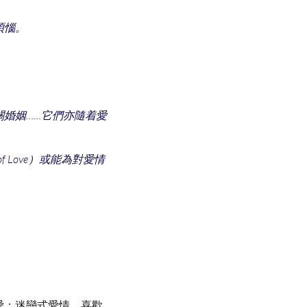
煩惱。
婚姻……它們亦隨着愛
ry of Love）或能為對愛情
同的愛：迷戀式愛情、喜歡