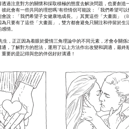
得透過注意對方的關懷和採取積極的態度去解決問題，也要創造
，彼此會有一些共同的理想嗎?有些情侶可能說：「我們希望可以
說：「我們希望子女健康地成長。」其實這些「大畫面」（Big P
因為只要有了這些「大畫面」，雙方都會避免只關注和停留於生
的感情。
B先生，正正因為着眼於愛情三角理論中的不同元素，才會令關係
溝通，了解對方的想法，運用了以上方法作出改變和調適，最終
，重要的是記得與您的伴侶好好溝通！