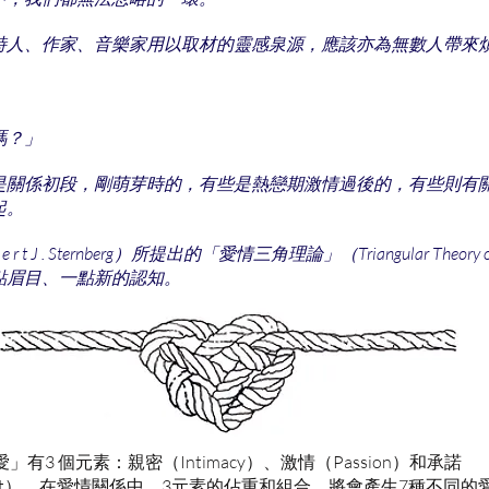
詩人、作家、音樂家用以取材的靈感泉源，應該亦為無數人帶來
嗎？」
是關係初段，剛萌芽時的，有些是熱戀期激情過後的，有些則有關
起。
 r t J . Sternberg）所提出的「愛情三角理論」（Triangular Theo
點眉目、一點新的認知。
有3 個元素：親密（Intimacy）、激情（Passion）和承諾
mmitment）。在愛情關係中，3元素的佔重和組合，將會產生7種不