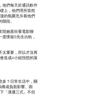
，他們每天於通訊軟件
基礎上，他們理所當然
浪漫的氛圍充斥着他們
的階段。
常陪她逛街看電影聊
一度懷疑B先生出軌，
不太重要，所以才沒再
會造成A小姐預想的落
愈多？日常生活中，關
係構成負面影響。因
）。以下「溝通三式」不但