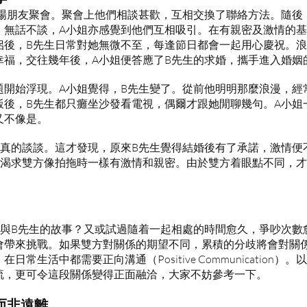
一場朋友聚會。聚會上他們相談甚歡，互相交換了聯絡方法。隨後
，無話不談，A小姐亦感覺到他們互相吸引。在有親密及激情的
侶後，B先生日常對她無微不至，每逢節日都會一起用心慶祝。
幸福，交往幾年後，A小姐便答應了B先生的求婚，攜手進入婚姻
題開始浮現。A小姐覺得，B先生變了。從前他明明那麼浪漫，經
飯後，B先生都只癱坐沙發看電視，偶爾才跟她閒聊幾句。A小姐
又不像是。
認真的談談。這才發現，原來B先生覺得結婚後有了承諾，激情便
仍渴求雙方像拍拖時一樣有激情和親密。由於雙方着眼點不同，才
姐與B先生的故事？又或試過隨着一起相處的時間愈久，爭吵次數
會帶來挑戰。如果雙方對關係的期望不同，累積的分歧將會對關
常生活中都需要正向溝通（Positive Communication
流，更可令這段關係變得正面融洽，大家不妨參考一下。
而非遠離