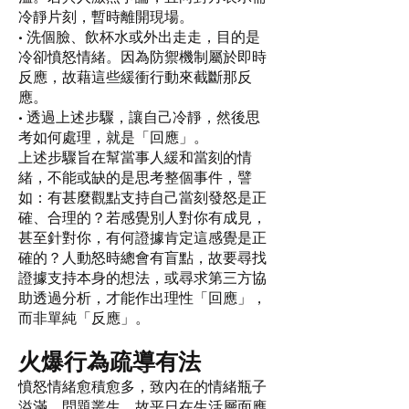
冷靜片刻，暫時離開現場。
• 洗個臉、飲杯水或外出走走，目的是
冷卻憤怒情緒。因為防禦機制屬於即時
反應，故藉這些緩衝行動來截斷那反
應。
• 透過上述步驟，讓自己冷靜，然後思
考如何處理，就是「回應」。
上述步驟旨在幫當事人緩和當刻的情
緒，不能或缺的是思考整個事件，譬
如：有甚麼觀點支持自己當刻發怒是正
確、合理的？若感覺別人對你有成見，
甚至針對你，有何證據肯定這感覺是正
確的？人動怒時總會有盲點，故要尋找
證據支持本身的想法，或尋求第三方協
助透過分析，才能作出理性「回應」，
而非單純「反應」。
火爆行為疏導有法
憤怒情緒愈積愈多，致內在的情緒瓶子
溢滿，問題叢生，故平日在生活層面應