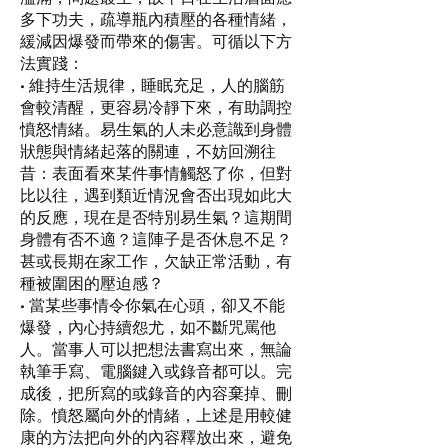
多下功夫，疏導瓶內積壓的各種情緒，
緩減因爆發而帶來的傷害。可循以下方
法實踐：
• 維持生活規律，睡眠充足，人的腦筋
會較清醒，更容易冷靜下來，有助調控
憤怒情緒。易生氣的人未必意識到身體
狀態與情緒起落的關連，不妨回溯往
昔：表面看來某件事情觸怒了你，但對
比以往，遇到類近情況會否出現如此大
的反應，現在是否特別易生氣？這期間
身體有否不適？這陣子是否休息不足？
甚或長期在家工作，欠缺正常活動，有
種被圍困的壓迫感？
• 當某些事情令你氣在心頭，卻又不能
爆發，內心持續怨尤，如不斷咒罵他
人。當事人可以把想法書寫出來，無論
執筆手寫、電腦鍵入或錄音都可以。完
成後，把所寫的或錄音的內容棄掉、刪
除。憤怒屬向外的情緒，上述是用較健
康的方法把向外的內容釋放出來，避免