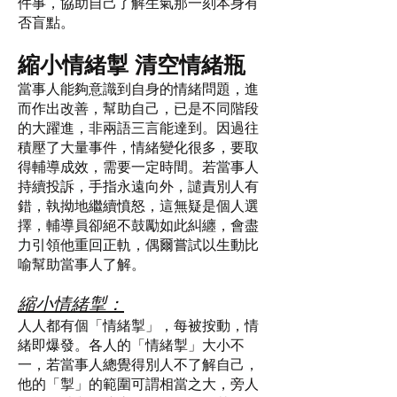
件事，協助自己了解生氣那一刻本身有
否盲點。
縮小情緒掣 清空情緒瓶
當事人能夠意識到自身的情緒問題，進
而作出改善，幫助自己，已是不同階段
的大躍進，非兩語三言能達到。因過往
積壓了大量事件，情緒變化很多，要取
得輔導成效，需要一定時間。若當事人
持續投訴，手指永遠向外，譴責別人有
錯，執拗地繼續憤怒，這無疑是個人選
擇，輔導員卻絕不鼓勵如此糾纏，會盡
力引領他重回正軌，偶爾嘗試以生動比
喻幫助當事人了解。
縮小情緒掣：
人人都有個「情緒掣」，每被按動，情
緒即爆發。各人的「情緒掣」大小不
一，若當事人總覺得別人不了解自己，
他的「掣」的範圍可謂相當之大，旁人