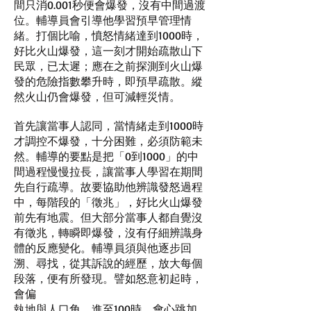
間只消0.001秒便會爆發，沒有中間過渡
位。輔導員會引導他學習預早管理情
緒。打個比喻，憤怒情緒達到1000時，
好比火山爆發，這一刻才開始疏散山下
民眾，已太遲；應在之前探測到火山爆
發的危險指數攀升時，即預早疏散。縱
然火山仍會爆發，但可減輕災情。
首先讓當事人認同，當情緒走到1000時
才調控不爆發，十分困難，必須防範未
然。輔導的要點是把「0到1000」的中
間過程慢慢拉長，讓當事人學習在期間
先自行疏導。故要協助他辨識發怒過程
中，每階段的「徵兆」，好比火山爆發
前先有地震。但大部分當事人都自覺沒
有徵兆，轉瞬
即爆發，沒有仔細辨識身
體的反應變化。輔導員
須與他逐步回
溯、尋找，從其訴說的經歷，放大每個
段落，便有所發現。譬如怒意初起時，
會偏
執地與人口角，進至100時，會心跳加