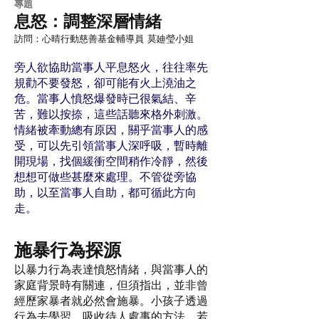
​專題
息怒：調整深層情緒
訪問：心晴行動慈善基金輔導員 莫廸瑩小姐
旁人欲協助當事人平息怒火，往往率先
規勸不要發怒，卻可能有火上澆油之
危。當事人憤怒爆發時已很氣結、辛
苦，難以按捺，這些話聽來格外刺激。
情緒被牽動總有原因，關乎當事人的感
受，可以先引領當事人深呼吸，暫時離
開現場，找個緩衝空間稍作冷靜，然後
想想可做些甚麼來處理。不管從旁協
助，以至當事人自助，都可循此方向
走。
施暴行為探源
以暴力行為表達憤怒情緒，與當事人的
家庭背景時有關連，但須指出，並非曾
經歷家暴者就必然會施暴。小孩子透過
行為去學習、吸收待人處事的方法，若