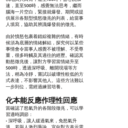
速，直至500時，感覺無法思考，繼而
腦海一片空白，緊接就爆發。期間或提
供展示各類型憤怒徵兆的列表，給當事
人填寫，協助其辨識爆發前的徵兆。
由於憤怒包裹着錯綜複雜的情緒，有時
候須為底層的情緒解結，探究何以某些
事情會令當事人感覺不被理解、不受尊
重，很多時觸及其過往的經歷。確認其
動怒徵兆後，讓對方學習當情緒升至
500時，透過深呼吸、離開現場等方
法，稍為冷靜，嘗試以破壞性較低的方
式表達，不影響其他人。這些方法難以
一步到位，需經過練習培養。
化本能反應作理性回應
當確認了怒氣升的各階段徵兆，可以學
習適時調節：
• 深呼吸，讓人緩過氣來，免怒氣升
溫。若與人激烈爭論，宜向對方表示需