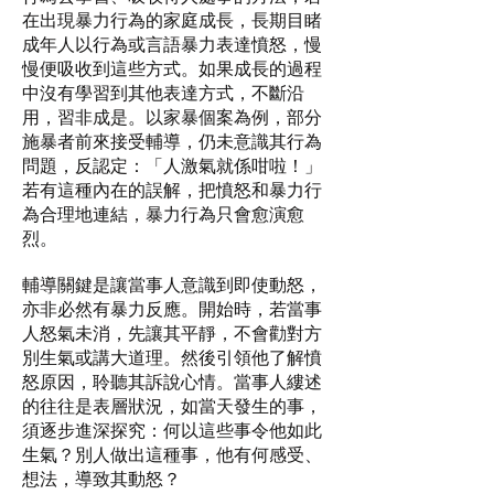
在出現暴力行為的家庭成長，長期目睹
成年人以行為或言語暴力表達憤怒，慢
慢便吸收到這些方式。如果成長的過程
中沒有學習到其他表達方式，不斷沿
用，習非成是。以家暴個案為例，部分
施暴者前來接受輔導，仍未意識其行為
問題，反認定：「人激氣就係咁啦！」
若有這種內在的誤解，把憤怒和暴力行
為合理地連結，暴力行為只會愈演愈
烈。
輔導關鍵是讓當事人意識到即使動怒，
亦非必然有暴力反應。開始時，若當事
人怒氣未消，先讓其平靜，不會勸對方
別生氣或講大道理。然後引領他了解憤
怒原因，聆聽其訴說心情。當事人縷述
的往往是表層狀況，如當天發生的事，
須逐步進深探究：何以這些事令他如此
生氣？別人做出這種事，他有何感受、
想法，導致其動怒？