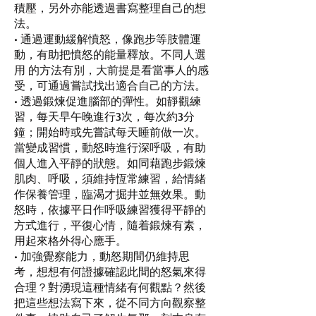
積壓，另外亦能透過書寫整理自己的想
法。
• 通過運動緩解憤怒，像跑步等肢體運
動，有助把憤怒的能量釋放。不同人選
用 的方法有別，大前提是看當事人的感
受，可通過嘗試找出適合自己的方法。
• 透過鍛煉促進腦部的彈性。如靜觀練
習，每天早午晚進行3次，每次約3分
鐘；開始時或先嘗試每天睡前做一次。
當變成習慣，動怒時進行深呼吸，有助
個人進入平靜的狀態。如同藉跑步鍛煉
肌肉、呼吸，須維持恆常練習，給情緒
作保養管理，臨渴才掘井並無效果。動
怒時，依據平日作呼吸練習獲得平靜的
方式進行，平復心情，隨着鍛煉有素，
用起來格外得心應手。
• 加強覺察能力，動怒期間仍維持思
考，想想有何證據確認此間的怒氣來得
合理？對湧現這種情緒有何觀點？然後
把這些想法寫下來，從不同方向觀察整