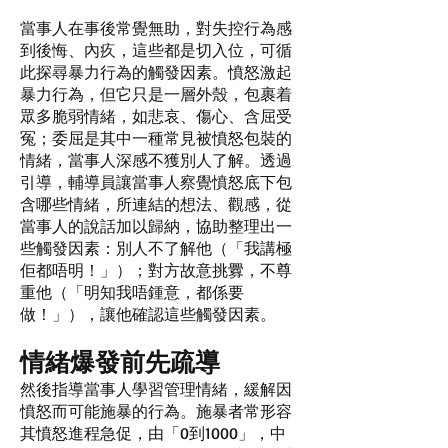
當事人在事後常覺無助，對失控行為感
到後悔、內疚，這些都是切入位，可循
此探尋暴力行為的觸發因素。憤怒激起
暴力行為，但它只是一層外殼，包裹着
眾多脆弱情緒，如悲哀、傷心、含屈受
冤；委屈是其中一種常見被憤怒包裝的
情緒，當事人深感不獲別人了解。透過
引導，輔導員讓當事人察覺憤怒底下包
含哪些情緒，所連結的想法、觀感，從
當事人的說話加以歸納，協助整理出一
些觸發因素：別人不了解他（「我講極
佢都唔明！」）；對方故意挑釁，不尊
重他（「明知我唔鍾意，都係要
做！」），讓他確認這些觸發因素。
情緒爆發前先疏導
然後指導當事人學習管理情緒，緩解因
憤怒而可能施暴的行為。施暴者常形容
其憤怒進程急促，由「0到1000」，中