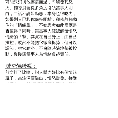
可能只消與他擦肩而過，即觸發其怒
火。輔導員會從多角度引領當事人明
白，二話不說即動怒，本身也很吃力，
如果別人已和你保持距離，卻依然觸動
你的「情緒掣」，不妨思考如此反應是
否值得？同時，讓當事人確認觸發憤怒
情緒的「掣」其實在自己身上，由自己
操控，縱然不能把它徹底拆掉，但可以
調節，把它縮小，不會隨時隨地都被按
動，慢慢讓當事人為情緒負起責任。
清空情緒瓶：
前文打了比喻，指人體內好比有個情緒
瓶子，當注滿便溢出，憤怒爆發。接受
輔導人士一般都能理解箇中意思，只是
意料不到本身已積壓過多情緒，一直沒
有清理，只消多添一滴水就溢滿。輔導
過程並非要當事人只聚焦於那導致溢滿
的一滴水，而是清除瓶內積壓過多的東
西，協助當事人了解可透過哪些行動改