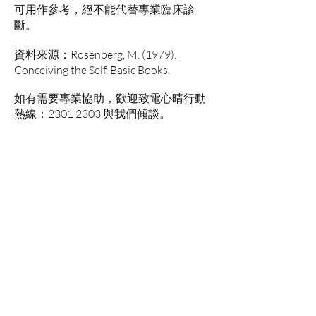
可用作參考，絕不能代替專業臨床診
斷。
資料來源：Rosenberg, M. (1979).
Conceiving the Self. Basic Books.
如有需要專業協助，歡迎致電心晴行動
熱線：2301 2303 與我們傾談。
心晴行動熱線服務：星期一至五上午10
時至1 時及下午2 時至5 時
星期六上午10 時至1 時。公眾假期設留
言服務
情緒支援熱線：​​
(+852)
2301 2303
(求助、
預約及面談服務查詢)
捐款查詢：
(+852)
3690 1000
一般查詢：
(+852)
2947 8669
電郵地址：
joyful@jmhf.org
地址：
香港九龍新蒲崗五芳街10號新寶中心10樓