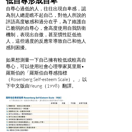
低自尊形成自卑
自尊心過低的人，往往出現自卑感，認
為別人總是瞧不起自己，對他人所說的
評語高度敏感和過分在乎，為了維護自
己脆弱的自尊心，會高度使用自我防衛
機制，表現出自傲，甚至慣性貶低他
人，這些過度的反應常導致自己和他人
感到困擾。
如果想測量一下自己擁有較低或較高自
尊心，可以使用社會心理學家莫里斯•
羅斯伯的「羅斯伯自尊感指標
（Rosenberg Self-esteem Scale）。」以
下中文版由Yeung（1998）翻譯。