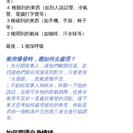
等）
４ 種聽到的東西（如別人談話聲、冷氣
聲、電腦打字聲等）
３種碰到的東西（如手機、手袋、椅子
等）
２種聞到的氣味（如咖啡、汗水味等）
最後，１個深呼吸
衝突爆發時，應如何去處理？
1. 先分開當事人，讓他們離開現場。若
仍讓他們留在現場見到對方，只會更加
「火遮眼」，怒氣更難平息。
2. 不妨給當事人倒杯水，聆聽一下他的
說話，這樣可令他的怒氣稍降，也會令
衝突不至於一直處於爆發的頂點。接下
來才思考如何處理彼此的衝突，例如是
否由一個較為中立的第三者去進行協調
等。
如何管理自身情緒