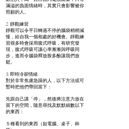
滿溢的負面情緒時，其實只會影響被你
照顧的人。
2. 靜觀練習
靜觀可以令平日轉過不停的腦袋稍稍減
慢，給自我一個相處的好機會。靜觀練
習很多時會採用腹式呼吸，有研究發
現，腹式呼吸可讓心率漸漸與呼吸同
步，進而令腦袋釋放胺多酚讓我們放
鬆。
3. 即時冷卻情緒
對於非常焦慮急躁的人，以下方法或可
暫時把他們帶回當下：
先跟自己講「停」，然後將注意力放在
當下的空間，隨意尋找及默默細數以下
的東西：
５種看到的東西（如電腦、桌子、杯