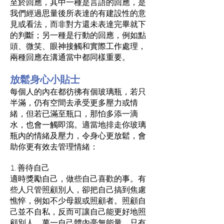
至於回應，其中一種是言語的回應，是
我們經過思量後所表達的有建設性的意
見或看法，而非對方還未表達完畢就下
的判斷；另一種是行動的回應，例如點
頭、微笑、眼神接觸和實際工作處理，
兩種回應在溝通當中都同樣重要。
放鬆身心小貼士
每個人的內在都彷彿有個玻璃瓶，若只
半滿，仍有空間去承受更多壓力或情
緒，但若已滿至瓶口，那怕多添一滴
水，也會一觸即瀉。適當地排走你玻璃
瓶內的情緒及壓力，令身心更放鬆，會
助你更有效去管理情緒：
1. 善待自己
適時獎勵自己，做些自己喜歡的事。有
些人只管照顧別人，卻把自己搞到焦慮
憔悴，例如不少母親或照顧者。照顧自
己並不自私，反而可讓自己能更好地照
顧別人，萬一自己體內毫無能量，只有