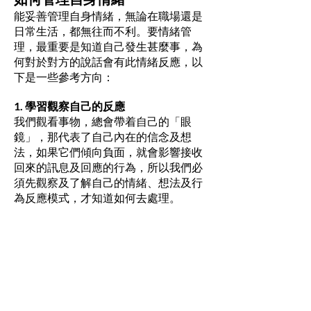
能妥善管理自身情緒，無論在職場還是
日常生活，都無往而不利。要情緒管
理，最重要是知道自己發生甚麼事，為
何對於對方的說話會有此情緒反應，以
下是一些參考方向：
1. 學習觀察自己的反應
我們觀看事物，總會帶着自己的「眼
鏡」，那代表了自己內在的信念及想
法，如果它們傾向負面，就會影響接收
回來的訊息及回應的行為，所以我們必
須先觀察及了解自己的情緒、想法及行
為反應模式，才知道如何去處理。
有些負面情緒會表現在身體反應上，例
如經常出現腸胃徵狀如胃痛、肚瀉等，
假如做了所有檢查都找不到病因，這可
能是一些信號，警告我們情緒可能出現
了問題。