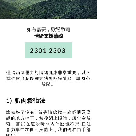
如有需要，歡迎致電
情緒支援熱線
2301 2303
懂得消除壓力對情緒健康非常重要，以下
我們會介紹多種方法可舒緩情緒，讓身心
放鬆。
1) 肌肉鬆弛法
準備好了沒有? 首先請你找一處舒適及寧
靜的地方坐下，然後閉上眼睛，讓全身放
鬆，嘗試在這段時間內什麼也不想 把注
意力集中在自己身體上，我們現在由手部
開始。