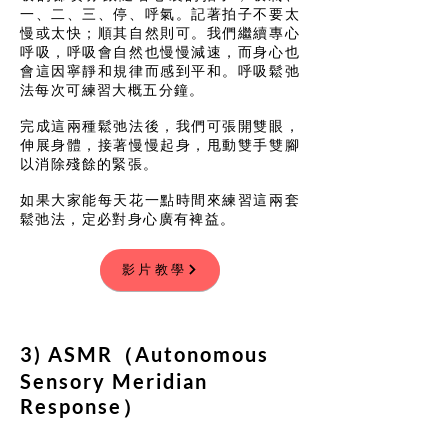
一、二、三、停、呼氣。記著拍子不要太
慢或太快；順其自然則可。我們繼續專心
呼吸，呼吸會自然也慢慢減速，而身心也
會這因寧靜和規律而感到平和。呼吸鬆弛
法每次可練習大概五分鐘。
完成這兩種鬆弛法後，我們可張開雙眼，
伸展身體，接著慢慢起身，甩動雙手雙腳
以消除殘餘的緊張。
如果大家能每天花一點時間來練習這兩套
鬆弛法，定必對身心廣有裨益。
影片教學
3) ASMR（Autonomous
Sensory Meridian
Response）