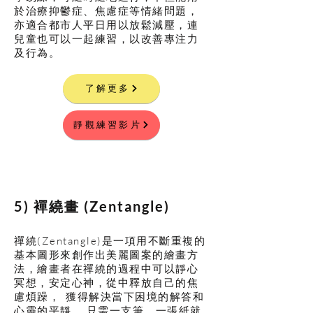
於治療抑鬱症、焦慮症等情緒問題，
亦適合都市人平日用以放鬆減壓，連
兒童也可以一起練習，以改善專注力
及行為。
了解更多
靜觀練習影片
​5) 襌繞畫 (Zentangle
)
禪繞(Zentangle)是一項用不斷重複的
基本圖形來創作出美麗圖案的繪畫方
法，繪畫者在禪繞的過程中可以靜心
冥想，安定心神，從中釋放自己的焦
慮煩躁， 獲得解決當下困境的解答和
心靈的平靜。 只需一支筆、一張紙就