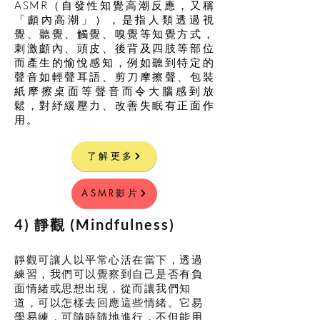
ASMR（自發性知覺高潮反應，又稱
「顱內高潮」），是指人類透過視
覺、聽覺、觸覺、嗅覺等知覺方式，
刺激顱內、頭皮、後背及四肢等部位
而產生的愉悅感知，例如聽到特定的
聲音如輕聲耳語、剪刀摩擦聲、包裝
紙摩擦桌面等聲音而令大腦感到放
鬆，對紓緩壓力、改善失眠有正面作
用。
了解更多
ASMR影片
​4) 靜觀 (Mindfulness
)
靜觀可讓人以平常心活在當下，透過
練習，我們可以覺察到自己是否有負
面情緒或思想出現，從而讓我們知
道，可以怎樣去回應這些情緒。它易
學易練，可隨時隨地進行，不但能用