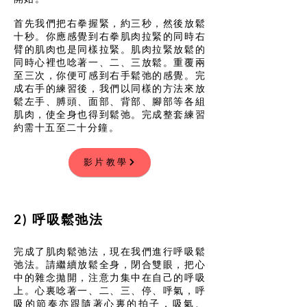
首先我們把右拳握緊，約三秒，然後放鬆
十秒。你應感覺到右拳肌肉拉緊的同時右
臂的肌肉也是同樣拉緊。肌肉拉緊放鬆的
同時心裡也唸著一、二、三放鬆。重覆兩
至三次，你便可感到右手鬆弛的感覺。完
成右手的練習後，我們以同樣的方法來放
鬆左手、膊頭、面部、背部、腳部等各組
肌肉，使全身也得到鬆弛。完成整套練習
約需十五至二十分鐘。
影片教學
2) 呼吸鬆弛法
完成了肌肉鬆弛法，現在我們進行呼吸鬆
弛法。請繼續放鬆全身，閉合雙眼，把心
中的雜念拋開，注意力集中在自己的呼吸
上。心裏唸著一、二、三、停、呼氣，呼
吸的節奏亦跟隨著心裏的拍子，吸氣、