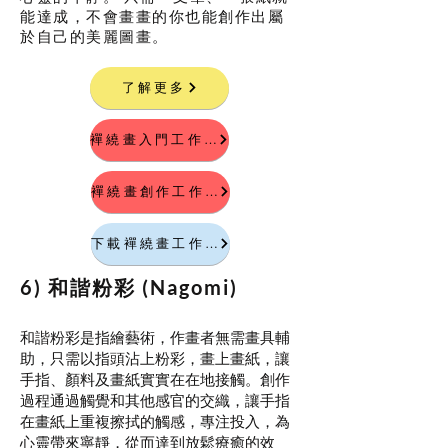
能達成，不會畫畫的你也能創作出屬
於自己的美麗圖畫。
了解更多
襌繞畫入門工作坊
襌繞畫創作工作坊
下載襌繞畫工作紙
​6) 和諧粉彩 (Nagomi
)
和諧粉彩是指繪藝術，作畫者無需畫具輔
助，只需以指頭沾上粉彩，畫上畫紙，讓
手指、顏料及畫紙實實在在地接觸。
創作
過程通過觸覺和其他感官的交織，讓手指
在畫紙上重複擦拭的觸感，專注投入，為
心靈帶來寧靜，從而達到放鬆療癒的效