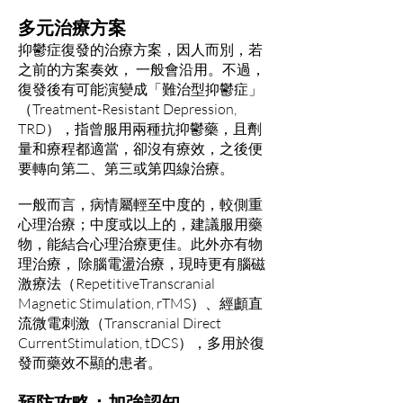
多元治療方案
抑鬱症復發的治療方案，因人而別，若
之前的方案奏效， 一般會沿用。不過，
復發後有可能演變成「難治型抑鬱症」
（Treatment-Resistant Depression,
TRD），指曾服用兩種抗抑鬱藥，且劑
量和療程都適當，卻沒有療效，之後便
要轉向第二、第三或第四線治療。
一般而言，病情屬輕至中度的，較側重
心理治療；中度或以上的，建議服用藥
物，能結合心理治療更佳。此外亦有物
理治療， 除腦電盪治療，現時更有腦磁
激療法（RepetitiveTranscranial
Magnetic Stimulation, rTMS）、經顱直
流微電刺激（Transcranial Direct
CurrentStimulation, tDCS），多用於復
發而藥效不顯的患者。
預防攻略：加強認知