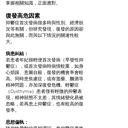
掌握相關知識，正面應對。
復發高危因素
抑鬱症首次發病很多時與性別、經濟狀
況等有關，但研究發現，復發的原因卻
與此無關，而與以下情況的關連性較
大。
病患糾結：
若患者年紀很輕便首次發病（早發性抑
鬱症），或首次發病時病情較重，如身
心煩躁、意圖自殺，復發的機會率會較
高。同時患焦慮症，或有濫藥、酗酒等
精神問題，亦加深復發危機。輕鬱症
（Dysthymia）患者僅有輕微的抑鬱表
現，精神狀態不太差，其情緒變化易被
忽略，若再患上抑鬱症，也有較高的復
發率。
思想偏執：