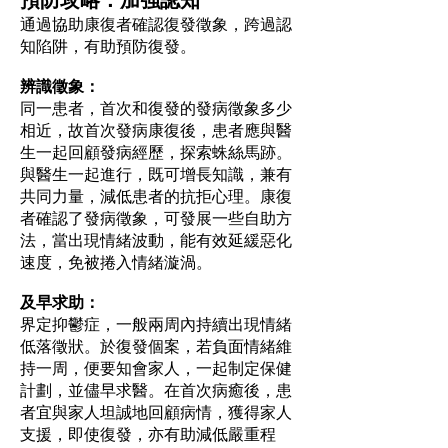
通過協助康復者確認復發徵象，跨過認
知陷阱，有助預防復發。
辨識徵象：
同一患者，首次和復發的發病徵象多少
相近，故首次發病康復後，患者應與醫
生一起回顧發病經歷，探索蛛絲馬跡。
與醫生一起進行，既可增長知識，兼有
共同力量，減低患者的抗拒心理。康復
者確認了發病徵象，可發展一些自助方
法，當出現情緒波動，能有效延緩惡化
速度，免被捲入情緒漩渦。
及早求助：
界定抑鬱症，一般兩周內持續出現情緒
低落徵狀。於復發個案，若負面情緒維
持一周，便要知會家人，一起制定保健
計劃，並儘早求醫。在首次病癒後，患
者宜與家人坦誠地回顧病情，獲得家人
支援，即使復發，亦有助減低嚴重程