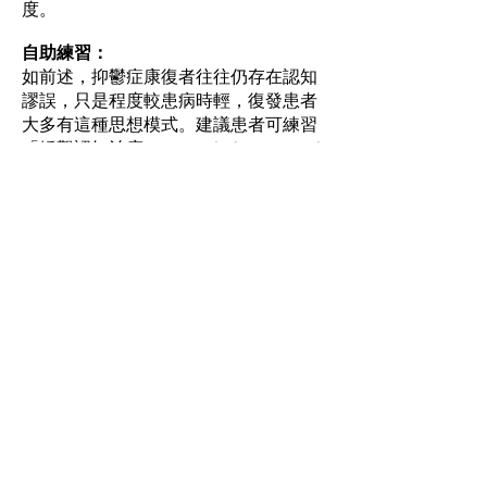
度。
自助練習：
如前述，抑鬱症康復者往往仍存在認知
謬誤，只是程度較患病時輕，復發患者
大多有這種思想模式。建議患者可練習
「靜觀認知治療」（Mindfulness Based
Cognitive Therapy,MBCT），學習在不
加批判下觀察個人當下的狀態，如何與
這種思想模式、情緒反應相處。
調整心態：
任何人都要面對生活難關，如家人訴
求、事業瓶頸、健康問題等。當要取
捨，多數人選擇放棄個人意願，轉而顧
家人、救事業，人很快便油盡燈枯。要
維護情緒健康，更應堅持從事令自己快
樂、有成功感的事，並非要完成偉業壯
舉，都是生活層面的事，不難實踐。能
夠樂在其中，足以增強力量應對負面情
緒。