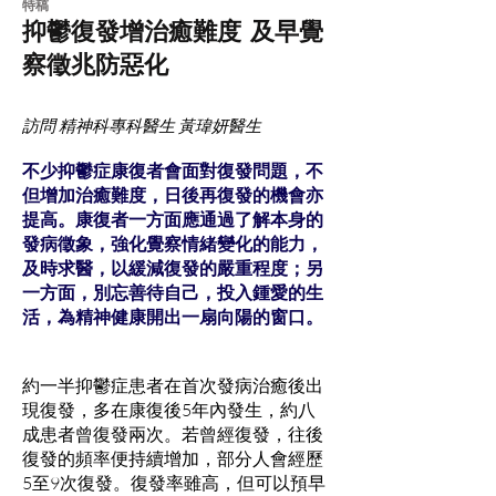
​特稿
抑鬱復發增治癒難度
及早覺
察徵兆防惡化
訪問 精神科專科醫生 黃瑋妍醫生
不少抑鬱症康復者會面對復發問題，不
但增加治癒難度，日後再復發的機會亦
提高。康復者一方面應通過了解本身的
發病徵象，強化覺察情緒變化的能力，
及時求醫，以緩減復發的嚴重程度；另
一方面，別忘善待自己，投入鍾愛的生
活，為精神健康開出一扇向陽的窗口。
約一半抑鬱症患者在首次發病治癒後出
現復發，多在康復後5年內發生，約八
成患者曾復發兩次。若曾經復發，往後
復發的頻率便持續增加，部分人會經歷
5至9次復發。復發率雖高，但可以預早