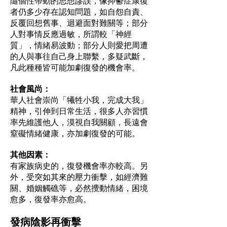
隨個性帶動的思想謬誤，像抑鬱症康復
者仍多少存在認知問題，如自怨自責、
反覆回想舊事、迴避面對難關等；部分
人對事情反應過敏，所謂較「神經
質」，情緒易波動；部分人則愛把周遭
的人與事往自己身上聯繫，多疑武斷，
凡此種種皆可能加劇復發的機會率。
社會風尚：
華人社會崇尚「犧牲小我，完成大我」
精神，引伸到日常生活，很多人亦習慣
率先維護他人，漠視自我關顧，長遠會
窒礙情緒健康，亦加劇復發的可能。
其他因素：
有家族病史的，復發機會率亦較高。另
外，受突如其來的壓力衝擊，如經濟難
關、婚姻觸礁等，必然攪動情緒，困境
愈多，復發率亦愈高。
發病陰影再衝擊