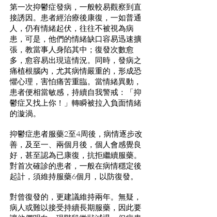
第一次抑鬱症發病，一般較易觀察到直
接誘因。患者經治療後康復，一如普通
人，仍有情緒起伏，往往不被視為病
患，可是，他們的情緒缺口容易迅速擴
張，教當事人身陷其中；復發次數愈
多，愈容易出現這情況。同時，發病之
痛植根腦內，尤其病情嚴重的，形成恐
懼心理，害怕痛苦重臨。當情緒異動，
患者便相當敏感，持續自我警戒：「抑
鬱症又找上你！」轉瞬被拉入負面情緒
的漩渦。
抑鬱症患者服藥2至4周後，病情逐步改
善，及至一、兩個月後，個人會感覺良
好，甚至認為已康復，抗拒繼續服藥。
對首次確診的患者，一般在病情穩定後
起計，須維持服藥6個月，以防復發。
對曾復發的，更建議維持兩年。無疑，
病人或難以接受持續長期服藥，因此要