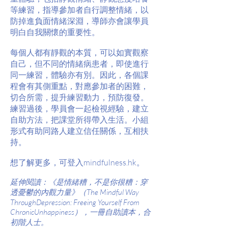
等練習，指導參加者自行調整情緒，以
防掉進負面情緒深淵，導師亦會讓學員
明白自我關懷的重要性。
每個人都有靜觀的本質，可以如實觀察
自己，但不同的情緒病患者，即使進行
同一練習，體驗亦有別。因此，各個課
程會有其側重點，對應參加者的困難，
切合所需，提升練習動力，預防復發。
練習過後，學員會一起檢視經驗，建立
自助方法，把課堂所得帶入生活。小組
形式有助同路人建立信任關係，互相扶
持。
想了解更多，可登入mindfulness.hk。
延伸閱讀：《是情緒糟，不是你很糟：穿
透憂鬱的內觀力量》（The Mindful Way
ThroughDepression: Freeing Yourself From
ChronicUnhappiness），一冊自助讀本，合
初階人士。