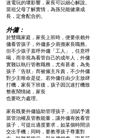
迷電玩的壞影響，家長可以細心解說。
當祖父母了解實情，為孫兒能健康成
長，定會配合的。
外傭：
於雙職家庭，家長上班時，便要依賴外
傭看管孩子，外傭多少肩擔家長職務。
但不少孩子直呼外傭「工人」，任意呼
喝，而非視為看管自己的成年人，外傭
實難以執行管教職務，尤有甚者，為免
孩子「告狀」而被僱主斥責，不少外傭
對少主唯命是從。若外傭任由少主放肆
打機，家長下班後，孩子因沉迷打機致
整夜鬧情緒，家長
也要吃力處理。
家長既要外傭協助管理孩子，須賦予適
當管治權及管教能量，讓外傭有效看管
孩子，可提出適度要求，如某個時間須
交出手機；同時，要教導孩子尊重對