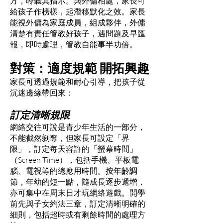
方，聆聽其指示。與外傭相處，家長可
給孩子作榜樣，起潛移默化之效。家長
能視外傭為家庭成員，組成夥伴，外傭
清楚有責任管教好孩子，遇問題及早匯
報，即時處理，管教自能事半功倍。
對策：適度規範 開拓興趣
家長可透過規範和耐心引導，把孩子從
沉迷邊緣帶回來：
訂定清晰規限
網絡交往可說是青少年生活的一部分，
不能截然剝奪，但家長可設定「界
限」，訂定每天容許的「螢幕時間」
（Screen Time），包括手機、平板電
腦、電視等的總應用時間。按年齡調
節，年幼的短一點，隨成長逐步遞增，
亦可集中在周末日才玩網絡遊戲。開學
前先與子女約法三章，訂定清晰明確的
細則，包括超時或有剩餘時間的處理方