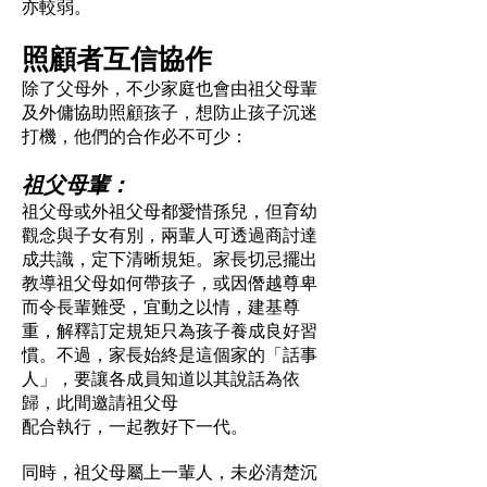
亦較弱。
照顧者互信協作
除了父母外，不少家庭也會由祖父母輩
及外傭協助照顧孩子，想防止孩子沉迷
打機，他們的合作必不可少：
祖父母輩：
祖父母或外祖父母都愛惜孫兒，但育幼
觀念與子女有別，兩輩人可透過商討達
成共識，定下清晰規矩。家長切忌擺出
教導祖父母如何帶孩子，或因僭越尊卑
而令長輩難受，宜動之以情，建基尊
重，解釋訂定規矩只為孩子養成良好習
慣。不過，家長始終是這個家的「話事
人」，要讓各成員知道以其說話為依
歸，此間邀請祖父母
配合執行，一起教好下一代。
同時，祖父母屬上一輩人，未必清楚沉