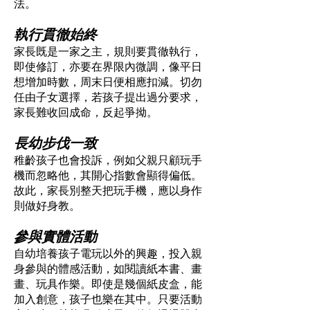
法。
執行貫徹始終
家長既是一家之主，規則要貫徹執行，
即使修訂，亦要在界限內微調，像平日
想增加時數，周末日便相應扣減。切勿
任由子女選擇，若孩子提出過分要求，
家長難收回成命，反起爭拗。
長幼步伐一致
稚齡孩子也會投訴，例如父親只顧玩手
機而忽略他，其開心指數會顯得偏低。
故此，家長別整天把玩手機，應以身作
則做好身教。
參與實體活動
自幼培養孩子電玩以外的興趣，投入親
身參與的體感活動，如閱讀紙本書、畫
畫、玩具作樂。即使是幾個紙皮盒，能
加入創意，孩子也樂在其中。只要活動