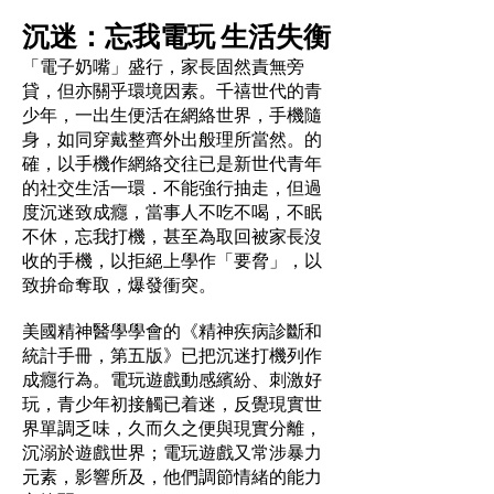
沉迷：忘我電玩 生活失衡
「電子奶嘴」盛行，家長固然責無旁
貸，但亦關乎環境因素。千禧世代的青
少年，一出生便活在網絡世界，手機隨
身，如同穿戴整齊外出般理所當然。的
確，以手機作網絡交往已是新世代青年
的社交生活一環．不能強行抽走，但過
度沉迷致成癮，當事人不吃不喝，不眠
不休，忘我打機，甚至為取回被家長沒
收的手機，以拒絕上學作「要脅」，以
致拚命奪取，爆發衝突。
美國精神醫學學會的《精神疾病診斷和
統計手冊，第五版》已把沉迷打機列作
成癮行為。電玩遊戲動感繽紛、刺激好
玩，青少年初接觸已着迷，反覺現實世
界單調乏味，久而久之便與現實分離，
沉溺於遊戲世界；電玩遊戲又常涉暴力
元素，影響所及，他們調節情緒的能力