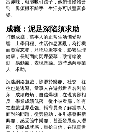
富趣味，就能吸引孩子，他們慢慢體會
到，毋須機不離手，生活亦可以豐富多
姿。
成癮：泥足深陷須求助
打機成癮，當事人的正常生活備受影
響，上學日程、生活作息紊亂，為打機
而廢寢忘餐，只吃垃圾零食，影響生理
健康，長期面向閃爍螢幕，致情緒波
動，易動氣，表現暴躁。這時應向專業
人士求助。
沉迷網絡遊戲，除源於樂趣、社交，往
往也是逃避。當事人在遊戲世界名列前
茅，成績彪炳，自信爆棚，在現實卻相
反，學業成績低落，從小被看扁，唯有
在遊戲世界逞強。輔導員會了解當事人
面對的問題，從旁協助，並引導發掘新
興趣，感受箇中樂趣，甚至發展個人潛
能，領略成就感，重拾自信，在現實世