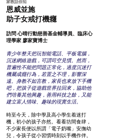
家教話你知
恩威並施
助子女戒打機癮
訪問 心晴行動慈善基金輔導員、臨床心
理學家 廖家寶博士
青少年整天把玩智能電話、平板電腦，
沉迷網絡遊戲，可謂司空見慣。然而，
普遍性不能把問題正常化，過度沉迷打
機屬成癮行為，若置之不理，影響深
遠。身教不如言教，家長也來放下手機
吧，把孩子從遊戲世界拉回來，協助他
們培養其他興趣，善用科技之餘，又能
建立富人情味、趣味的現實生活。
時至今天，除中學及高小學生着迷打
機，初小的孩子亦然。看看坊間食肆，
不少家長便以所謂「電子奶嘴」安撫幼
兒，令孩子從小習慣時刻以手機作伴。