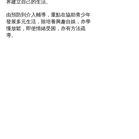
界建立自己的生活。
由預防到介入輔導，重點在協助青少年
發展多元生活，除培養興趣自娛，亦學
懂放鬆，即使情緒受困，亦有方法疏
導。
戒心癮，循序漸進
戒除打機心癮，難一步到位，須給予空
間，讓青少年逐步縮減打機時間。戒癮
要從行為治療着眼，像定時定刻把手機
鎖起，即使當事人苦悶發呆，亦要堅持
禁止觸碰手機，幫助他慢慢拔除心癮。
部分父母按捺不住，扔掉子女手機、截
斷無線上網，但硬碰硬常引起反效果，
激化衝突。家長若覺束手無策，宜向專
業人士或機構求助，以協助孩子戒掉心
癮。