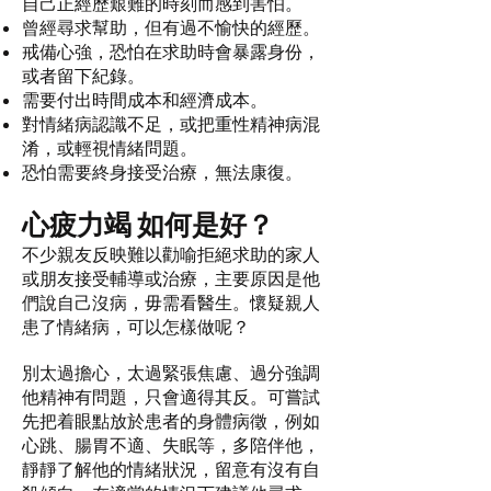
自己正經歷艱難的時刻而感到害怕。
曾經尋求幫助，但有過不愉快的經歷。
戒備心強，恐怕在求助時會暴露身份，
或者留下紀錄。
需要付出時間成本和經濟成本。
對情緒病認識不足，或把重性精神病混
淆，或輕視情緒問題。
恐怕需要終身接受治療，無法康復。
心疲力竭 如何是好？
不少親友反映難以勸喻拒絕求助的家人
或朋友接受輔導或治療，主要原因是他
們說自己沒病，毋需看醫生。懷疑親人
患了情緒病，可以怎樣做呢？
別太過擔心，太過緊張焦慮、過分強調
他精神有問題，只會適得其反。可嘗試
先把着眼點放於患者的身體病徵，例如
心跳、腸胃不適、失眠等，多陪伴他，
靜靜了解他的情緒狀況，留意有沒有自