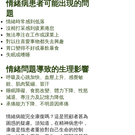
情緒病患者可能出現的問
題
情緒時常感到低落
沒精打采感到疲累倦怠
無法專注在工作或課業上
對以往喜愛事物都失去興趣
胃口變得不好或暴飲暴食
失眠或嗜睡
情緒問題導致的生理影響
呼吸及心跳加快、血壓上升、感覺敏
銳、肌肉
緊繃、冒汗
睡眠障礙、食慾改變、體力下降、性慾
減退、
專注力及記憶力降低
承痛能力下降、不明原因疼痛
情緒病能完全康復嗎？這是照顧者甚為
困惑的疑慮。須知道，在精神病患中，
康復是指患者重拾對自己生命的控制