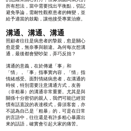
所有想法，當中需要找出平衡點，切記
避免爭論，需耐性觀察患者的轉變，並
給予適當的鼓勵，讓他接受專業治療。
溝通、溝通、溝通
照顧者往往是病患者的摯親，愈是關心
愈是愛，無奈事與願違。為何每次想溝
通，最後都會變吵架，弄巧反拙？
溝通的意義，在於傳遞「事」和
「情」，「事」指事實內容，「情」指
情緒感受。面對情緒病患者，在溝通的
時候，特別需要注意溝通方式，友善
（非粗暴）的溝通非常重要。尤其是與
關係十分密切的親人，我們可能已經習
慣有話直說的表達模式，毋須客套，亦
不認為自己是「粗暴」的，可是在日常
的言語中，往往還是有許多粗心暴露出
來的話語，確實會引起大家的痛苦。