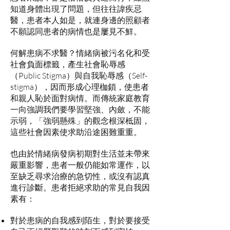
知道身體出現了問題，但往往諱疾忌
醫，患者本人如是，就連身邊的照顧者
不願認同患者的病情也是屢見不鮮。
何解患病不求醫？情緒病被污名化和受
社會負面標籤，產生社會恥辱感
（Public Stigma）與自我恥辱感（Self-
stigma），因而形成心理枷鎖，使患者
和親人恥於面對病情。而傳統家庭教育
一向強調我們要學習堅強、內斂，不能
示弱，「強弱懸殊」的觀念根深柢固，
這些社會因素使求助沿途困難重重。
也由於情緒病發病初期對生活並未帶來
嚴重影響，患者一般仍能如常運作，以
至缺乏尋求治療的急切性，或沒有認真
進行診斷。患者拒絕求助的常見自我因
素有：
對於患病的自我感到陌生，對於要接受