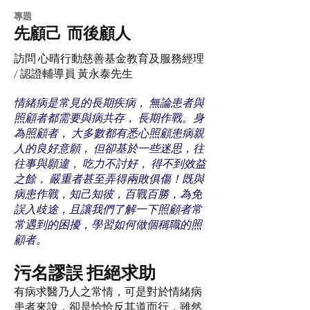
​專題
先顧己 而後顧人
訪問 心晴行動慈善基金教育及服務經理
/ 認證輔導員 黃永泰先生
情緒病是常見的長期疾病， 無論患者與
照顧者都需要與病共存， 長期作戰。身
為照顧者， 大多數都有悉心照顧患病親
人的良好意願， 但卻基於一些迷思，往
往事與願違， 吃力不討好， 得不到效益
之餘， 嚴重者甚至弄得兩敗俱傷！既與
病患作戰，知己知彼，百戰百勝，為免
誤入歧途，且讓我們了解一下照顧者常
常遇到的困擾，學習如何做個稱職的照
顧者。
污名謬誤 拒絕求助
有病求醫乃人之常情，可是對於情緒病
患者來說，卻是恰恰反其道而行，雖然