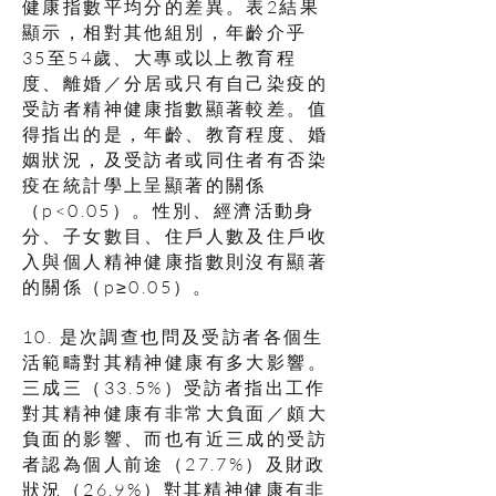
健康指數平均分的差異。表2結果
顯示，相對其他組別，年齡介乎
35至54歲、大專或以上教育程
度、離婚／分居或只有自己染疫的
受訪者精神健康指數顯著較差。值
得指出的是，年齡、教育程度、婚
姻狀況，及受訪者或同住者有否染
疫在統計學上呈顯著的關係
（p<0.05）。性別、經濟活動身
分、子女數目、住戶人數及住戶收
入與個人精神健康指數則沒有顯著
的關係（p≥0.05）。
10. 是次調查也問及受訪者各個生
活範疇對其精神健康有多大影響。
三成三（33.5%）受訪者指出工作
對其精神健康有非常大負面／頗大
負面的影響、而也有近三成的受訪
者認為個人前途（27.7%）及財政
狀況（26.9%）對其精神健康有非