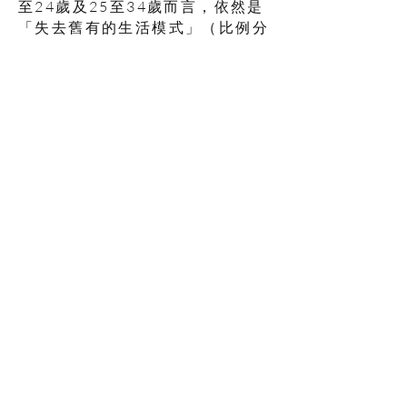
至24歲及25至34歲而言，依然是
「失去舊有的生活模式」（比例分
別為21.5 %和20.0%）。但對45
至54歲、75歲或以上而言，是
「失去親人／朋友」（比例分別為
29.4% 和27.8%），而對35至44
歲及55至74歲而言，則是「失去
健康」（比例分別為22.2%和
26%）。這三種「失去」對不同年
齡層有顯著的差別（p <0.05）。
建議
21. 香港市民的精神健康指數平均
分由去年的48.03分稍降至今年的
47.64分，仍然處於不合格水平。
自2018年起，香港市民的精神健
康持續五年處於不合格水平，情況
令人擔憂。建議政府及有關當局盡
快檢視相關策略，並多管齊下加強
各項措施和服務，以改善市民的精