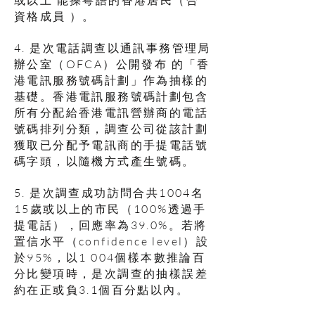
資格成員 ）。
4. 是次電話調查以通訊事務管理局
辦公室（OFCA）公開發布 的「香
港電訊服務號碼計劃」作為抽樣的
基礎。香港電訊服務號碼計劃包含
所有分配給香港電訊營辦商的電話
號碼排列分類，調查公司從該計劃
獲取已分配予電訊商的手提電話號
碼字頭，以隨機方式產生號碼。
5. 是次調查成功訪問合共1004名
15歲或以上的市民（100%透過手
提電話），回應率為39.0%。若將
置信水平（confidence level）設
於95%，以1 004個樣本數推論百
分比變項時，是次調查的抽樣誤差
約在正或負3.1個百分點以內。