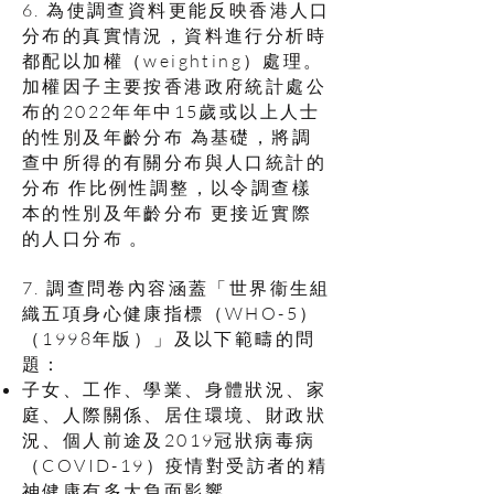
6. 為使調查資料更能反映香港人口
分布的真實情況，資料進行分析時
都配以加權（weighting）處理。
加權因子主要按香港政府統計處公
布的2022年年中15歲或以上人士
的性別及年齡分布 為基礎，將調
查中所得的有關分布與人口統計的
分布 作比例性調整，以令調查樣
本的性別及年齡分布 更接近實際
的人口分布 。
7. 調查問卷內容涵蓋「世界衞生組
織五項身心健康指標（WHO-5）
（1998年版）」及以下範疇的問
題：
子女、工作、學業、身體狀況、家
庭、人際關係、居住環境、財政狀
況、個人前途及2019冠狀病毒病
（COVID-19）疫情對受訪者的精
神健康有多大負面影響