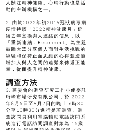
人關注精神健康。心晴行動也是活
動的主辦機構之一。
2. 由於2022年初2019冠狀病毒病
疫情持續「2022精神健康月」延
續去年宣揚與人連結的信息，以
「重新連結．Reconnect」為主題
鼓勵大眾分享個人面對生活挑戰的
經驗和保持正面思維的心得並透過
增加人與人之間的連繫來傳遞正能
量，從而提升精神健康。
調查方法
3. 籌委會的調查研究工作小組委託
珩峰市場研究有限公司，於 2022
年8月5日至9月2日的晚上 6時30
分至10時30分進行是項調查。調
查訪問員利用電腦輔助電話訪問系
統進行電話訪問調查對象為 15歲
或以上 能操粵語的香港居民（合