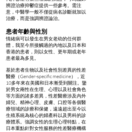
辨證治療抑鬱症提供一些參考。需注
意，中醫學一般不僅從病名診斷就加以
治療，而是強調辨證論治。
患者年齡與性別
情緒病可以發生在男女老幼的任何群
體，我至今所接觸過的內地以及日本和
香港的患者，則以女性、更年期或老年
患者最為多見。
基於患者生物以及社會性別差異的性差
醫療（Gender-specific medicine），近
10多年來在美國和日本漸受到關注。鑒
於男女兩性在生理、心理以及社會角色
等方面的諸多差異，性差醫療涉及內外
婦兒、精神心理、皮膚、口腔等各個醫
療領域的診療和保健，遠遠超出至今以
生殖系統為核心的婦產科以及男科的診
療體系。強調女性的生理心理特點，在
日本重點針對女性服務的性差醫療機構