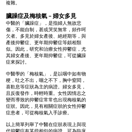
複雜。
臟躁症及梅核氣 – 婦女多見
中醫的「臟躁症」，是指婦人無故悲
傷，不能自制，甚或哭笑無常，頻作呵
欠者。多見於婦女產後、絕經期等，與
產後抑鬱症、更年期抑鬱症等頗相類
似。因此，研究和治療女性抑鬱症，尤
其婦女產後、更年期抑鬱症，可從臟躁
症來探討。
中醫學的「梅核氣」，是以咽中如有物
梗，吐之不出，咽之不下，胸中窒悶，
喜歎息等症狀為主的病證。婦女多見，
且反復發作，時輕時重。女性因情志之
變而導致的抑鬱症常常也出現梅核氣的
症狀。因此，見有相關症狀的女性抑鬱
症患者，可從梅核氣入手診療。
以上簡單列舉了中醫在症狀表現上與現
代抑鬱症有某些相似的病證，可為臨床