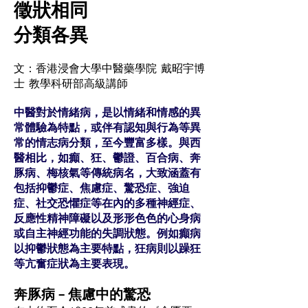
徵狀相同
分類各異
文：香港浸會大學中醫藥學院 戴昭宇博
士 教學科研部高級講師
中醫對於情緒病，是以情緒和情感的異
常體驗為特點，或伴有認知與行為等異
常的情志病分類，至今豐富多樣。與西
醫相比，如癲、狂、鬱證、百合病、奔
豚病、梅核氣等傳統病名，大致涵蓋有
包括抑鬱症、焦慮症、驚恐症、強迫
症、社交恐懼症等在內的多種神經症、
反應性精神障礙以及形形色色的心身病
或自主神經功能的失調狀態。例如癲病
以抑鬱狀態為主要特點，狂病則以躁狂
等亢奮症狀為主要表現。
奔豚病 – 焦慮中的驚恐