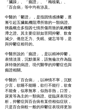
「臟躁」、「癲證」、「梅核氣」、
「百合病」等中均有涉及。
中醫的「鬱證」，是指因情感拂鬱，逐
漸引起五臟氣機阻滯所致的一類病證。
狹義概念多指因七情所傷而致的氣機鬱
滯之證。其主要症狀如苦悶抑鬱、飲食
減少、倦怠乏力、失眠、健忘等等，是
與抑鬱症相符的。
中醫所說的「癲證」，是以精神抑鬱，
表情淡漠，沉默僵呆，語無倫次作為臨
床特徵的病證。現代醫學的抑鬱症也與
癲證相關。
中醫的「百合病」，以神情不寧，沉默
少言，欲睡不能睡，欲行不能行，欲食
不能食，似寒無寒，似熱非熱，口苦，
尿黃等為主的一類病證。從臨床表現分
析，抑鬱症與百合病有某些相似症狀，
只是百合病較一般的抑鬱症表現得更加