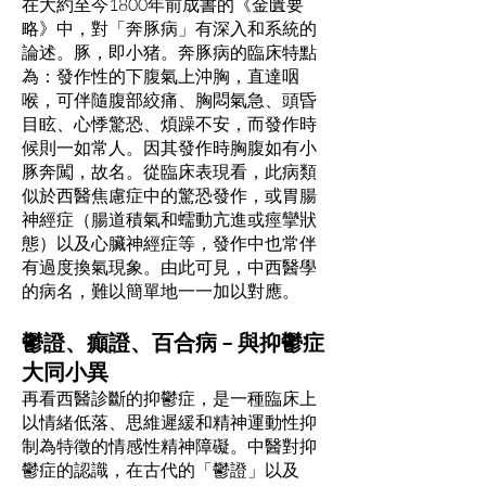
在大約至今1800年前成書的《金匱要
略》中，對「奔豚病」有深入和系統的
論述。豚，即小猪。奔豚病的臨床特點
為：發作性的下腹氣上沖胸，直達咽
喉，可伴隨腹部絞痛、胸悶氣急、頭昏
目眩、心悸驚恐、煩躁不安，而發作時
候則一如常人。因其發作時胸腹如有小
豚奔闖，故名。從臨床表現看，此病類
似於西醫焦慮症中的驚恐發作，或胃腸
神經症（腸道積氣和蠕動亢進或痙攣狀
態）以及心臟神經症等，發作中也常伴
有過度換氣現象。由此可見，中西醫學
的病名，難以簡單地一一加以對應。
鬱證、癲證、百合病 – 與抑鬱症
大同小異
再看西醫診斷的抑鬱症，是一種臨床上
以情緒低落、思維遲緩和精神運動性抑
制為特徵的情感性精神障礙。中醫對抑
鬱症的認識，在古代的「鬱證」以及